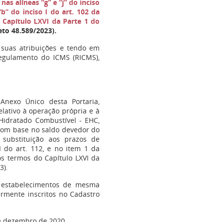
s
nas alíneas “g” e “j” do inciso
“b” do inciso I do art. 102 da
o
Capítulo LXVI da Parte 1 do
to 48.589/2023).
 suas atribuições e tendo em
Regulamento do ICMS (RICMS),
Anexo Único desta Portaria,
lativo à operação própria e à
 Hidratado Combustível - EHC,
 com base no saldo devedor do
substituição aos prazos de
II do art. 112, e no item 1 da
nos termos do Capítulo LXVI da
3).
s estabelecimentos de mesma
rmente inscritos no Cadastro
de dezembro de 2020.