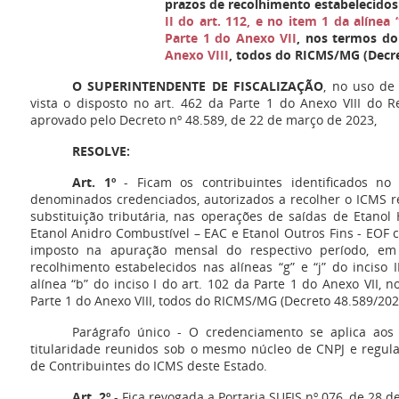
prazos de recolhimento estabelecido
II do art. 112, e no item 1 da alínea 
Parte 1 do Anexo VII
, nos termos d
Anexo VIII
, todos do RICMS/MG (Decre
O SUPERINTENDENTE DE FISCALIZAÇÃO
, no uso de
vista o disposto no art. 462 da Parte 1 do Anexo VIII do 
aprovado pelo Decreto nº 48.589, de 22 de março de 2023,
RESOLVE:
Art. 1º
- Ficam os contribuintes identificados no 
denominados credenciados, autorizados a recolher o ICMS re
substituição tributária, nas operações de saídas de Etanol
Etanol Anidro Combustível – EAC e Etanol Outros Fins - EOF
imposto na apuração mensal do respectivo período, em 
recolhimento estabelecidos nas alíneas “g” e “j” do inciso 
alínea “b” do inciso I do art. 102 da Parte 1 do Anexo VII, 
Parte 1 do Anexo VIII, todos do RICMS/MG (Decreto 48.589/202
Parágrafo único - O credenciamento se aplica ao
titularidade reunidos sob o mesmo núcleo de CNPJ e regula
de Contribuintes do ICMS deste Estado.
Art. 2º
- Fica revogada a Portaria SUFIS nº 076, de 28 