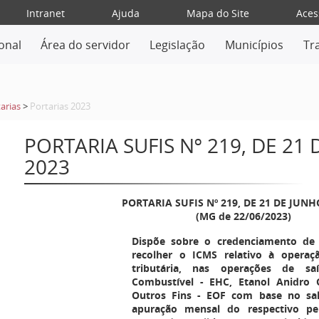
Intranet
Ajuda
Mapa do Site
Aces
ional
Área do servidor
Legislação
Municípios
Tr
arias
>
Portarias 2023
PORTARIA SUFIS Nº 219, DE 21
2023
PORTARIA SUFIS Nº 219, DE 21 DE JUNH
(MG de 22/06/2023)
Dispõe sobre o credenciamento de 
recolher o ICMS relativo à operaç
tributária, nas operações de sa
Combustível - EHC, Etanol Anidro 
Outros Fins - EOF com base no sa
apuração mensal do respectivo pe