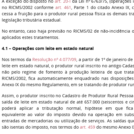
À exceção do disposto no
art. 20-I
da Lei nº 6763/75, (operações 
no RICMS/2002 conforme
art. 461
, Parte 1 do citado Anexo IX, 
cessa a fruição para o produtor rural pessoa física os demais tr
legislação tributária estadual.
No entanto, caso haja previsão no RICMS/02 de não-incidência 
aplicados estes tratamentos.
4.1 – Operações com leite em estado natural
Nos termos da
Resolução nº 4.077/09
, a partir de 1º de janeiro 
leite em estado natural, o produtor rural inscrito no antigo Cada
não pelo regime de fomento à produção leiteira de que trata
RICMS/2002, fica automaticamente enquadrado nas disposiçõe
Anexo IX do mesmo Regulamento, em se tratando de produtor rura
Assim, o produtor inscrito no Cadastro de Produtor Rural Pessoa
saída de leite em estado natural de até 657.000 (seiscentos e cin
poderá aplicar a tributação normal, hipótese em que fica
equivalente ao valor do imposto devido na operação em subst
entradas de mercadorias ou utilização de serviços. As saídas 
são isentas do imposto, nos termos do
art. 459
do mesmo Anexo I