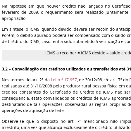
Na hipótese em que houver crédito não lançado no Certifica
fevereiro de 2009, o requerimento será realizado juntamente
apropriação.
Em síntese, o ICMS, quando devido, deverá ser recolhido antec
Porém, o débito apurado poderá ser compensado com o saldo cr
de Crédito do ICMS, caso tenha sido submetido à verificação e cont
ICMS a recolher = ICMS devido – saldo credo
3.2 – Convalidação dos créditos utilizados ou transferidos até 3
Nos termos do art. 2º da
Lei n.º 17.957
, de 30/12/08 c/c art. 7º do
realizadas até 31/10/2008 pelo produtor rural pessoa física em qu
créditos constantes do Certificado de Crédito de ICMS não ser
conseqüência, estão convalidados os créditos de ICMS apropriad
destinatário de tais operações, observadas as regras próprias 
operações de aquisição de leite.
Observe-se que o disposto no art. 7º mencionado não impo
irrestrito, uma vez que alcança exclusivamente o crédito utilizado