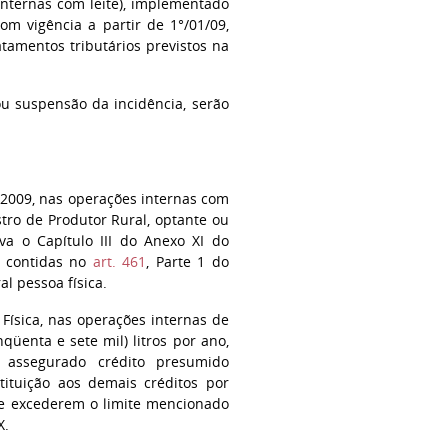
internas com leite), implementado
com vigência a partir de 1°/01/09,
atamentos tributários previstos na
ou suspensão da incidência, serão
de 2009, nas operações internas com
stro de Produtor Rural, optante ou
va o Capítulo III do Anexo XI do
s contidas no
art. 461
, Parte 1 do
l pessoa física.
 Física, nas operações internas de
qüenta e sete mil) litros por ano,
 assegurado crédito presumido
ituição aos demais créditos por
que excederem o limite mencionado
X.