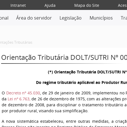
Intranet
Ajuda
Mapa do Site
Aces
ional
Área do servidor
Legislação
Municípios
Tr
ntações Tributárias
Orientação Tributária DOLT/SUTRI Nº 0
(*) Orientação Tributária DOLT/SUTRI N
Do regime tributário aplicável ao Produtor Rur
O
Decreto nº 45.030
, de 29 de janeiro de 2009, implementou no
da
Lei nº 6.763,
de 26 de dezembro de 1975, com as alterações p
de dezembro de 2008, para disciplinar o tratamento tributário 
por produtor rural, visando sua simplificação.
A nova sistemática estabeleceu, entre outras medidas, a criaç