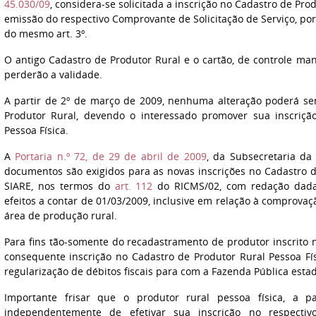
45.030/09
, considera-se solicitada a inscrição no Cadastro de Pro
emissão do respectivo Comprovante de Solicitação de Serviço, por
do mesmo art. 3º.
O antigo Cadastro de Produtor Rural e o cartão, de controle ma
perderão a validade.
A partir de 2º de março de 2009, nenhuma alteração poderá ser
Produtor Rural, devendo o interessado promover sua inscriçã
Pessoa Física.
A
Portaria n.º 72, de 29 de abril de 2009
, da Subsecretaria da 
documentos são exigidos para as novas inscrições no Cadastro d
SIARE, nos termos do
art. 112
do RICMS/02, com redação dad
efeitos a contar de 01/03/2009, inclusive em relação à comprova
área de produção rural.
Para fins tão-somente do recadastramento de produtor inscrito 
consequente inscrição no Cadastro de Produtor Rural Pessoa Fís
regularização de débitos fiscais para com a Fazenda Pública estad
Importante frisar que o produtor rural pessoa física, a 
independentemente de efetivar sua inscrição no respectiv