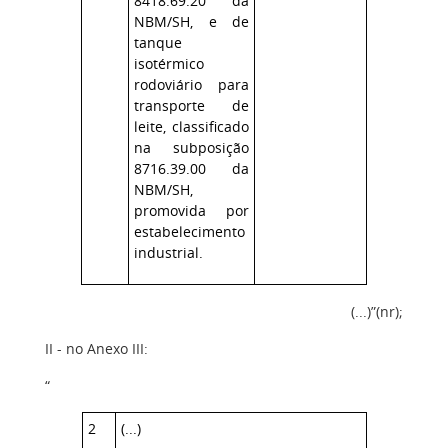
8418.69.20 da
NBM/SH, e de
tanque
isotérmico
rodoviário para
transporte de
leite, classificado
na subposição
8716.39.00 da
NBM/SH,
promovida por
estabelecimento
industrial.
(...)”(nr);
II - no Anexo III:
“
2
(...)