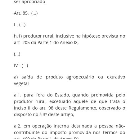
ser apropriado.
Art. 85. (...)
I - (...)
h.1) produtor rural, inclusive na hipótese prevista no
art. 205 da Parte 1 do Anexo IX;
(...)
IV - (...)
a) saída de produto agropecuário ou extrativo
vegetal:
a.1. para fora do Estado, quando promovida pelo
produtor rural, excetuado aquele de que trata o
inciso II do art. 98 deste Regulamento, observado o
disposto no § 3º deste artigo;
a.2. em operação interna destinada a pessoa não-
contribuinte do imposto promovida nos termos do
art. 460 da Parte 1 do Anexo IX;