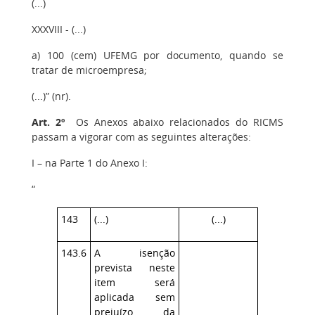
(...)
XXXVIII - (...)
a) 100 (cem) UFEMG por documento, quando se
tratar de microempresa;
(...)” (nr).
Art. 2º
Os Anexos abaixo relacionados do RICMS
passam a vigorar com as seguintes alterações:
I – na Parte 1 do Anexo I:
“
143
(...)
(...)
143.6
A isenção
prevista neste
item será
aplicada sem
prejuízo da