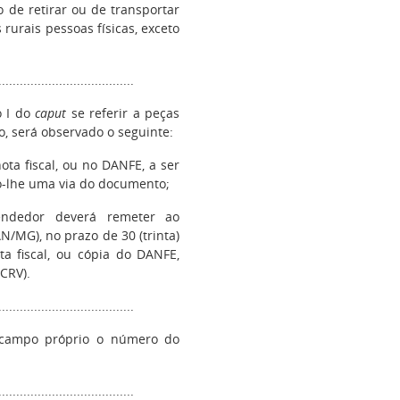
 de retirar ou de transportar
rurais pessoas físicas, exceto
......................................
o I do
caput
se referir a peças
, será observado o seguinte:
ota fiscal, ou no DANFE, a ser
-lhe uma via do documento;
endedor deverá remeter ao
/MG), no prazo de 30 (trinta)
ta fiscal, ou cópia do DANFE,
(CRV).
....................................
o campo próprio o número do
......................................