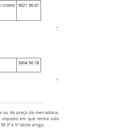
de cromo
9021.90.81
”;
3004.90.78
”;
.....................................
de ou de preço da mercadoria,
 imposto em que tenha sido
§§ 3º e 5º deste artigo;