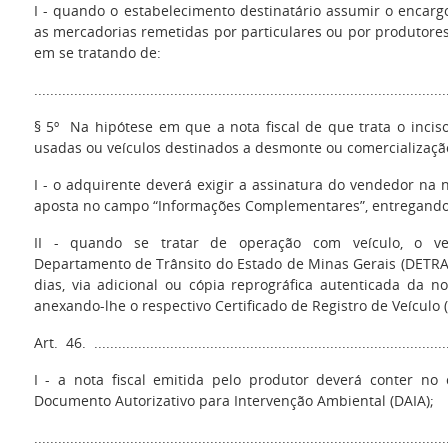
I - quando o estabelecimento destinatário assumir o encargo
as mercadorias remetidas por particulares ou por produtores 
em se tratando de:
.......................................................................................................
§ 5º Na hipótese em que a nota fiscal de que trata o incis
usadas ou veículos destinados a desmonte ou comercialização
I - o adquirente deverá exigir a assinatura do vendedor na n
aposta no campo “Informações Complementares”, entregando
II - quando se tratar de operação com veículo, o v
Departamento de Trânsito do Estado de Minas Gerais (DETRAN
dias, via adicional ou cópia reprográfica autenticada da no
anexando-lhe o respectivo Certificado de Registro de Veículo 
Art. 46. ..........................................................................................
I - a nota fiscal emitida pelo produtor deverá conter n
Documento Autorizativo para Intervenção Ambiental (DAIA);
.......................................................................................................