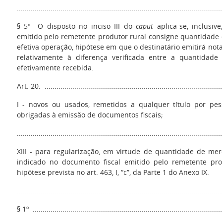
.......................................................................................................
§ 5º O disposto no inciso III do
caput
aplica-se, inclusi
emitido pelo remetente produtor rural consigne quantidade
efetiva operação, hipótese em que o destinatário emitirá nota
relativamente à diferença verificada entre a quantidade
efetivamente recebida.
Art. 20. ..........................................................................................
I - novos ou usados, remetidos a qualquer título por pess
obrigadas à emissão de documentos fiscais;
.......................................................................................................
XIII - para regularização, em virtude de quantidade de me
indicado no documento fiscal emitido pelo remetente pro
hipótese prevista no art. 463, I, “c”, da Parte 1 do Anexo IX.
.......................................................................................................
§ 1º ................................................................................................