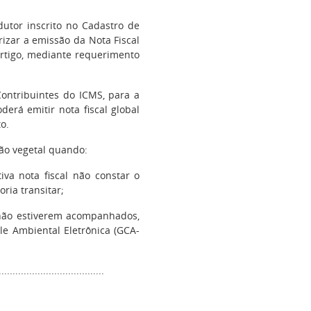
dutor inscrito no Cadastro de
rizar a emissão da Nota Fiscal
rtigo, mediante requerimento
Contribuintes do ICMS, para a
erá emitir nota fiscal global
o.
ão vegetal quando:
iva nota fiscal não constar o
ria transitar;
E não estiverem acompanhados,
le Ambiental Eletrônica (GCA-
.....................................