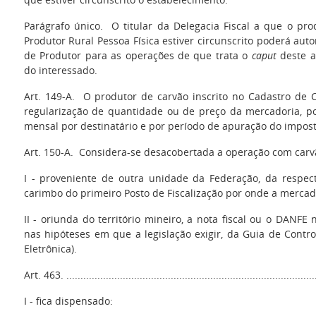
Parágrafo único. O titular da Delegacia Fiscal a que o pro
Produtor Rural Pessoa Física estiver circunscrito poderá auto
de Produtor para as operações de que trata o
caput
deste a
do interessado.
Art. 149-A. O produtor de carvão inscrito no Cadastro de 
regularização de quantidade ou de preço da mercadoria, pod
mensal por destinatário e por período de apuração do impost
Art. 150-A. Considera-se desacobertada a operação com carv
I - proveniente de outra unidade da Federação, da respect
carimbo do primeiro Posto de Fiscalização por onde a mercado
II - oriunda do território mineiro, a nota fiscal ou o DANF
nas hipóteses em que a legislação exigir, da Guia de Contro
Eletrônica).
Art. 463. .........................................................................................
I - fica dispensado: