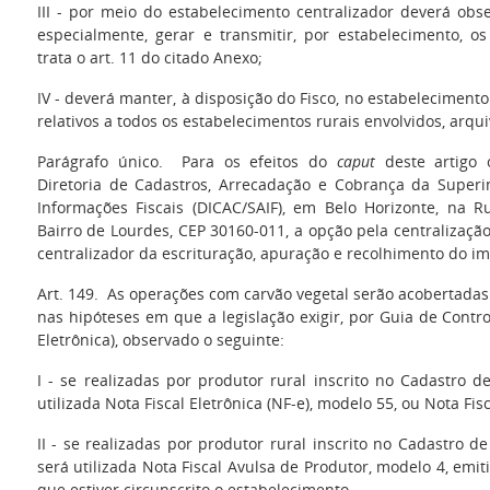
III - por meio do estabelecimento centralizador
deverá obs
especialmente,
gerar e transmitir, por estabelecimento, o
trata o art. 11 do citado Anexo;
IV - deverá manter, à disposição do Fisco, no estabeleciment
relativos a todos os estabelecimentos rurais envolvidos, arq
Parágrafo único. Para os efeitos do
caput
deste artigo 
Diretoria de Cadastros, Arrecadação e Cobrança da Super
Informações Fiscais (DICAC/SAIF), em Belo Horizonte, na R
Bairro de Lourdes, CEP 30160-011, a opção pela centralizaçã
centralizador da escrituração, apuração e recolhimento do im
Art. 149. As operações com carvão vegetal serão acobertadas
nas hipóteses em que a legislação exigir, por Guia de Contr
Eletrônica), observado o seguinte:
I - se realizadas por produtor rural inscrito no Cadastro d
utilizada Nota Fiscal Eletrônica (NF-e), modelo 55, ou Nota Fis
II - se realizadas por produtor rural inscrito no Cadastro de
será utilizada Nota Fiscal Avulsa de Produtor, modelo 4, emit
que estiver circunscrito o estabelecimento.