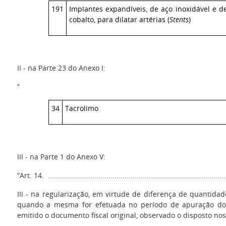
191
Implantes expandíveis, de aço inoxidável e 
cobalto, para dilatar artérias (
Stents
)
II - na Parte 23 do Anexo I:
“
34
Tacrolimo
III - na Parte 1 do Anexo V:
“Art. 14. .........................................................................................
III - na regularização, em virtude de diferença de quantida
quando a mesma for efetuada no período de apuração do
emitido o documento fiscal original, observado o disposto nos 