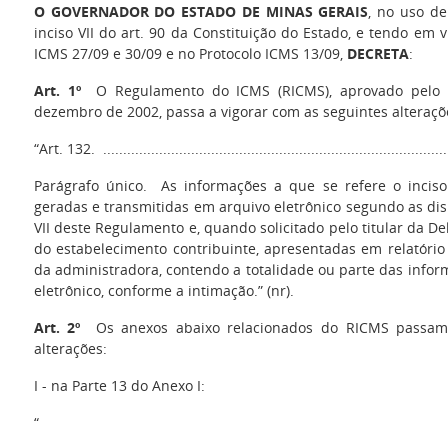
O GOVERNADOR DO ESTADO DE MINAS GERAIS
, no uso de
inciso VII do art. 90 da Constituição do Estado, e tendo em 
ICMS 27/09 e 30/09 e no Protocolo ICMS 13/09,
DECRETA
:
Art. 1º
O Regulamento do ICMS (RICMS), aprovado pelo D
dezembro de 2002, passa a vigorar com as seguintes alteraçõ
“Art. 132. .......................................................................................
Parágrafo único. As informações a que se refere o inciso
geradas e transmitidas em arquivo eletrônico segundo as di
VII deste Regulamento e, quando solicitado pelo titular da De
do estabelecimento contribuinte, apresentadas em relatóri
da administradora, contendo a totalidade ou parte das inf
eletrônico, conforme a intimação.” (nr).
Art. 2º
Os anexos abaixo relacionados do RICMS passam 
alterações:
I - na Parte 13 do Anexo I:
“