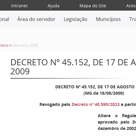
Intranet
Ajuda
Mapa do Site
Aces
ional
Área do servidor
Legislação
Municípios
Tr
retos
>
Decretos 2009
DECRETO Nº 45.152, DE 17 DE
2009
DECRETO Nº 45.152, DE 17 DE AGOSTO 
(MG de 18/08/2009)
Revogado pelo
Decreto nº 48.590/2023
a parti
Altera o Regul
aprovado pelo D
dezembro de 2002,