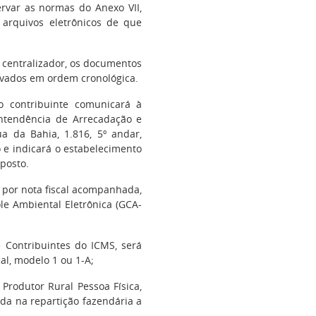
ervar as normas do
Anexo VII,
s arquivos eletrônicos de que
o centralizador, os documentos
uivados em ordem cronológica.
o contribuinte comunicará à
intendência de Arrecadação e
ua da Bahia, 1.816, 5º andar,
o e indicará o estabelecimento
posto.
 por nota fiscal acompanhada,
ole Ambiental Eletrônica (GCA-
e Contribuintes do ICMS, será
cal, modelo 1 ou 1-A;
 Produtor Rural Pessoa Física,
ida na repartição fazendária a