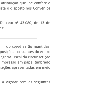
 atribuição que lhe confere o
vista o disposto nos Convênios
ecreto nº 43.080, de 13 de
es:
....................................
 III do
caput
serão mantidas,
sposições constantes do Anexo
legacia Fiscal da circunscrição
o impresso em papel timbrado
ormações apresentadas em meio
a vigorar com as seguintes