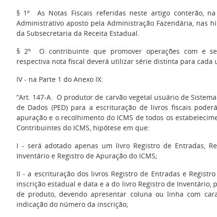
§ 1º As Notas Fiscais referidas neste artigo conterão, na
Administrativo aposto pela Administração Fazendária, nas hi
da Subsecretaria da Receita Estadual.
§ 2º O contribuinte que promover operações com e se
respectiva nota fiscal deverá utilizar série distinta para cada
IV - na Parte 1 do Anexo IX:
“Art. 147-A. O produtor de carvão vegetal usuário de Sistem
de Dados (PED) para a escrituração de livros fiscais poderá
apuração e o recolhimento do ICMS de todos os estabelecime
Contribuintes do ICMS, hipótese em que:
I - será adotado apenas um livro Registro de Entradas, Re
Inventário e Registro de Apuração do ICMS;
II - a escrituração dos livros Registro de Entradas e Regist
inscrição estadual e data e a do livro Registro de Inventário, 
de produto, devendo apresentar coluna ou linha com cara
indicação do número da inscrição;