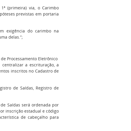
 1ª (primeira) via, o Carimbo
póteses previstas em portaria
m exigência do carimbo na
 uma delas.”;
a de Processamento Eletrônico
 centralizar a escrituração, a
ntos inscritos no Cadastro de
gistro de Saídas, Registro de
ro de Saídas será ordenada por
por inscrição estadual e código
cterística de cabeçalho para