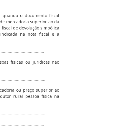
........................................
ve, quando o documento fiscal
 de mercadoria superior ao da
 fiscal de devolução simbólica
 indicada na nota fiscal e a
.....................................
oas físicas ou jurídicas não
.......................................
rcadoria ou preço superior ao
dutor rural pessoa física na
.......................................
.....................................