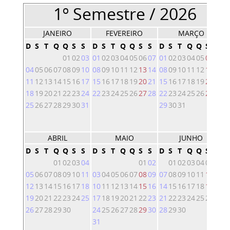
1º Semestre / 2026
JANEIRO
FEVEREIRO
MARÇO
D
S
T
Q
Q
S
S
D
S
T
Q
Q
S
S
D
S
T
Q
Q
S
S
01
02
03
01
02
03
04
05
06
07
01
02
03
04
05
06
07
04
05
06
07
08
09
10
08
09
10
11
12
13
14
08
09
10
11
12
13
14
11
12
13
14
15
16
17
15
16
17
18
19
20
21
15
16
17
18
19
20
21
18
19
20
21
22
23
24
22
23
24
25
26
27
28
22
23
24
25
26
27
28
25
26
27
28
29
30
31
29
30
31
ABRIL
MAIO
JUNHO
D
S
T
Q
Q
S
S
D
S
T
Q
Q
S
S
D
S
T
Q
Q
S
S
01
02
03
04
01
02
01
02
03
04
05
06
05
06
07
08
09
10
11
03
04
05
06
07
08
09
07
08
09
10
11
12
13
12
13
14
15
16
17
18
10
11
12
13
14
15
16
14
15
16
17
18
19
20
19
20
21
22
23
24
25
17
18
19
20
21
22
23
21
22
23
24
25
26
27
26
27
28
29
30
24
25
26
27
28
29
30
28
29
30
31