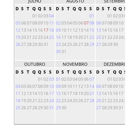
JULHO
AGOSTO
SETEMBRO
D
S
T
Q
Q
S
S
D
S
T
Q
Q
S
S
D
S
T
Q
Q
S
S
01
02
03
04
01
01
02
03
04
05
05
06
07
08
09
10
11
02
03
04
05
06
07
08
06
07
08
09
10
11
12
12
13
14
15
16
17
18
09
10
11
12
13
14
15
13
14
15
16
17
18
19
19
20
21
22
23
24
25
16
17
18
19
20
21
22
20
21
22
23
24
25
26
26
27
28
29
30
31
23
24
25
26
27
28
29
27
28
29
30
30
31
OUTUBRO
NOVEMBRO
DEZEMBRO
D
S
T
Q
Q
S
S
D
S
T
Q
Q
S
S
D
S
T
Q
Q
S
S
01
02
03
01
02
03
04
05
06
07
01
02
03
04
05
04
05
06
07
08
09
10
08
09
10
11
12
13
14
06
07
08
09
10
11
12
11
12
13
14
15
16
17
15
16
17
18
19
20
21
13
14
15
16
17
18
19
18
19
20
21
22
23
24
22
23
24
25
26
27
28
20
21
22
23
24
25
26
25
26
27
28
29
30
31
29
30
27
28
29
30
31