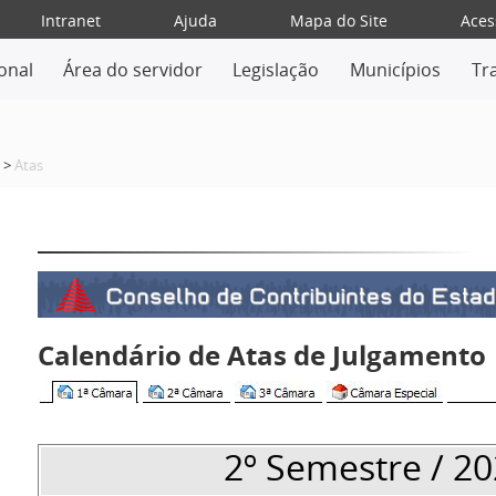
Intranet
Ajuda
Mapa do Site
Aces
ional
Área do servidor
Legislação
Municípios
Tr
>
Atas
Calendário de Atas de Julgamento
2º Semestre / 2