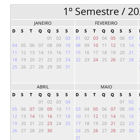
1º Semestre / 2
JANEIRO
FEVEREIRO
D
S
T
Q
Q
S
S
D
S
T
Q
Q
S
S
01
02
03
01
02
03
04
05
06
07
04
05
06
07
08
09
10
08
09
10
11
12
13
14
11
12
13
14
15
16
17
15
16
17
18
19
20
21
18
19
20
21
22
23
24
22
23
24
25
26
27
28
25
26
27
28
29
30
31
ABRIL
MAIO
D
S
T
Q
Q
S
S
D
S
T
Q
Q
S
S
01
02
03
04
01
02
05
06
07
08
09
10
11
03
04
05
06
07
08
09
12
13
14
15
16
17
18
10
11
12
13
14
15
16
19
20
21
22
23
24
25
17
18
19
20
21
22
23
26
27
28
29
30
24
25
26
27
28
29
30
31