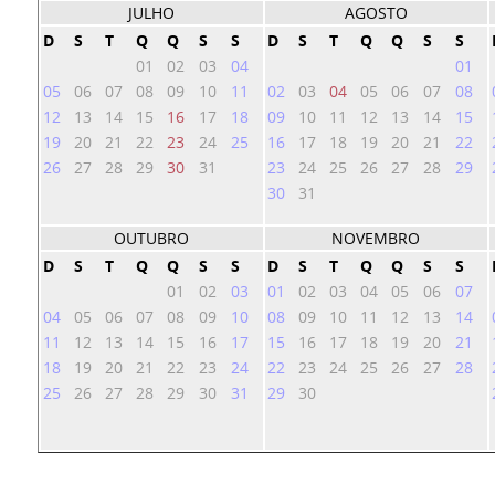
JULHO
AGOSTO
D
S
T
Q
Q
S
S
D
S
T
Q
Q
S
S
01
02
03
04
01
05
06
07
08
09
10
11
02
03
04
05
06
07
08
12
13
14
15
16
17
18
09
10
11
12
13
14
15
19
20
21
22
23
24
25
16
17
18
19
20
21
22
26
27
28
29
30
31
23
24
25
26
27
28
29
30
31
OUTUBRO
NOVEMBRO
D
S
T
Q
Q
S
S
D
S
T
Q
Q
S
S
01
02
03
01
02
03
04
05
06
07
04
05
06
07
08
09
10
08
09
10
11
12
13
14
11
12
13
14
15
16
17
15
16
17
18
19
20
21
18
19
20
21
22
23
24
22
23
24
25
26
27
28
25
26
27
28
29
30
31
29
30