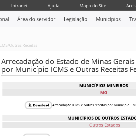
Intranet
Ajuda
Mapa do Site
Aces
ional
Área do servidor
Legislação
Municípios
Tr
ICMS/Outras Receitas
Arrecadação do Estado de Minas Gerais 
por Município ICMS e Outras Receitas Fe
MUNICÍPIOS MINEIROS
MG
Arrecadação ICMS e outras receitas por município - Mi
MUNICÍPIOS DE OUTROS ESTAD
Outros Estados