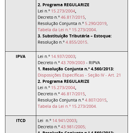
2. Programa REGULARIZE
Lei n.º
15.273/2004
,
Decreto n.º
46.817/2015
,
Resolução Conjunta n.º
5.290/2019
,
Tabela da Lei n.º 15.273/2004
.
3. Substituição Tributária – Estoque:
Resolução n.º
4.855/2015
.
IPVA
Lei n.º
14.937/2003
;
Decreto n.º
43.709/2003
- RIPVA
1. Resolução Conjunta n.º 4.560/2013:
Disposições Específicas - Seção IV - Art. 21
2. Programa REGULARIZE
Lei n.º
15.273/2004
,
Decreto n.º
46.817/2015
,
Resolução Conjunta n.º
4.807/2015
,
Tabela da Lei n.º 15.273/2004.
ITCD
Lei n.º
14.941/2003
;
Decreto n.º
43.981/2005;
1. Resolução Conjunta n.º 4.560/2013: