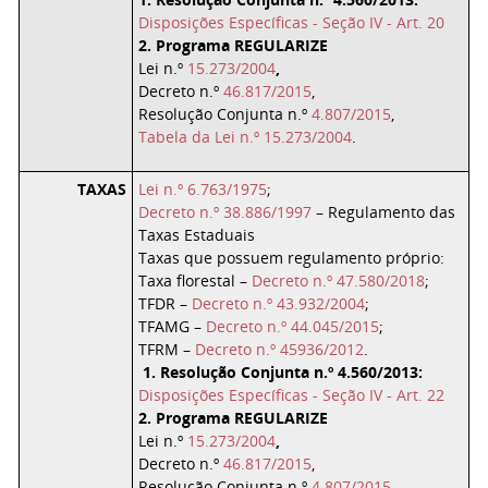
Disposições Específicas - Seção IV - Art. 20
2. Programa REGULARIZE
Lei n.º
15.273/2004
,
Decreto n.º
46.817/2015
,
Resolução Conjunta n.º
4.807/2015
,
Tabela da Lei n.º 15.273/2004
.
TAXAS
Lei n.º 6.763/1975
;
Decreto n.º 38.886/1997
– Regulamento das
Taxas Estaduais
Taxas que possuem regulamento próprio:
Taxa florestal –
Decreto n.º 47.580/2018
;
TFDR –
Decreto n.º 43.932/2004
;
TFAMG –
Decreto n.º 44.045/2015
;
TFRM –
Decreto n.º 45936/2012
.
1. Resolução Conjunta n.º 4.560/2013:
Disposições Específicas - Seção IV - Art. 22
2. Programa REGULARIZE
Lei n.º
15.273/2004
,
Decreto n.º
46.817/2015
,
Resolução Conjunta n.º
4.807/2015
,