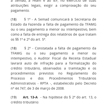
à Semad, à Feam e ao IEF, no exercício de suas
atribuições legais, exigir a comprovação do seu
pagamento.
(
18
) § 1º - A Semad comunicará à Secretaria de
Estado da Fazenda a falta de pagamento da TFAMG
ou o seu pagamento a menor ou intempestivo, bem
como a falta de entrega dos relatórios de que tratam
os §§ 1º e 2º do art. 5º.
(
18
) § 2º - Constatada a falta de pagamento da
TFAMG ou o seu pagamento a menor ou
intempestivo, o Auditor Fiscal da Receita Estadual
lavrará auto de infração para a formalização do
crédito tributário, observados a tramitação e os
procedimentos previstos no Regulamento do
Processo e dos Procedimentos Tributários
Administrativos - RPTA -, estabelecido pelo Decreto
nº 44.747, de 3 de março de 2008.
(
19
)
Art. 13-A
- Na hipótese do § 2º do art. 13, o
crédito tributário: