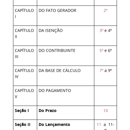
CAPÍTULO
DO FATO GERADOR
2º
I
CAPÍTULO
DA ISENÇÃO
3º
e 4º
II
CAPÍTULO
DO CONTRIBUINTE
5º
e 6º
III
CAPÍTULO
DA BASE DE CÁLCULO
7º
a 9º
IV
CAPÍTULO
DO PAGAMENTO
V
Seção I
Do Prazo
10
Seção II
Do Lançamento
11
a
11-