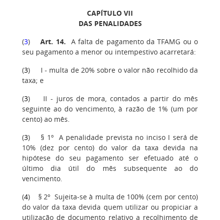
CAPÍTULO VII
DAS PENALIDADES
(
3
)
Art. 14.
A falta de pagamento da TFAMG ou o
seu pagamento a menor ou intempestivo acarretará:
(
3
) I - multa de 20% sobre o valor não recolhido da
taxa; e
(
3
)
II - juros de mora, contados a partir do mês
seguinte ao do vencimento, à razão de 1% (um por
cento) ao mês.
(
3
)
§ 1º A penalidade prevista no inciso I será de
10% (dez por cento) do valor da taxa devida na
hipótese do seu pagamento ser efetuado até o
último dia útil do mês subsequente ao do
vencimento.
(
4
)
§ 2º Sujeita-se à multa de 100% (cem por cento)
do valor da taxa devida quem utilizar ou propiciar a
utilização de documento relativo a recolhimento de