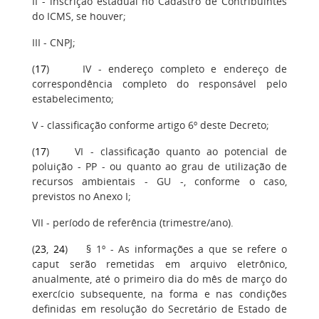
II - inscrição estadual no Cadastro de Contribuintes
do ICMS, se houver;
III - CNPJ;
(
17
) IV - endereço completo e endereço de
correspondência completo do responsável pelo
estabelecimento;
V - classificação conforme artigo 6º deste Decreto;
(
17
) VI - classificação quanto ao potencial de
poluição - PP - ou quanto ao grau de utilização de
recursos ambientais - GU -, conforme o caso,
previstos no Anexo I;
VII - período de referência (trimestre/ano).
(
23
,
24
) § 1º - As informações a que se refere o
caput serão remetidas em arquivo eletrônico,
anualmente, até o primeiro dia do mês de março do
exercício subsequente, na forma e nas condições
definidas em resolução do Secretário de Estado de