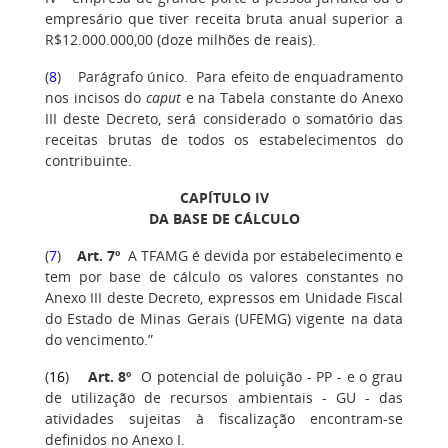
empresário que tiver receita bruta anual superior a
R$12.000.000,00 (doze milhões de reais).
(
8
) Parágrafo único. Para efeito de enquadramento
nos incisos do
caput
e na Tabela constante do Anexo
III deste Decreto, será considerado o somatório das
receitas brutas de todos os estabelecimentos do
contribuinte.
CAPÍTULO IV
DA BASE DE CÁLCULO
(
7
)
Art. 7º
A TFAMG é devida por estabelecimento e
tem por base de cálculo os valores constantes no
Anexo III deste Decreto, expressos em Unidade Fiscal
do Estado de Minas Gerais (UFEMG) vigente na data
do vencimento.”
(
16
)
Art. 8º
O potencial de poluição - PP - e o grau
de utilização de recursos ambientais - GU - das
atividades sujeitas à fiscalização encontram-se
definidos no Anexo I.