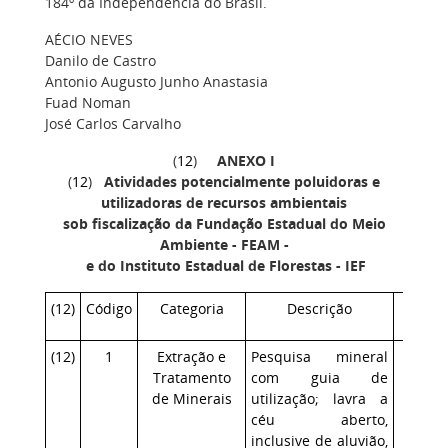
184º da Independência do Brasil.
AÉCIO NEVES
Danilo de Castro
Antonio Augusto Junho Anastasia
Fuad Noman
José Carlos Carvalho
(
12
)
ANE
XO I
(
12
)
Atividades potencialmente poluidoras e
utilizadoras de recursos ambientais
sob fiscalização da Fundação Estadual do Meio
Ambiente - FEAM -
e do Instituto Estadual de Florestas - IEF
(
12
)
Código
Categoria
Descrição
PP/G
(
12
)
1
Extração e
Pesquisa mineral
Alto
Tratamento
com guia de
de Minerais
utilização; lavra a
céu aberto,
inclusive de aluvião,