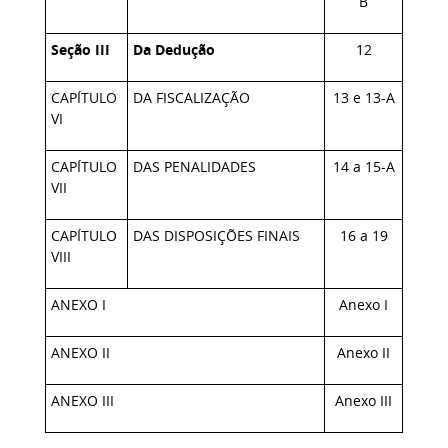
B
Seção III
Da Dedução
12
CAPÍTULO
DA FISCALIZAÇÃO
13
e
13-A
VI
CAPÍTULO
DAS PENALIDADES
14
a 15-A
VII
CAPÍTULO
DAS DISPOSIÇÕES FINAIS
16
a 19
VIII
ANEXO I
Anexo I
ANEXO II
Anexo II
ANEXO III
Anexo III