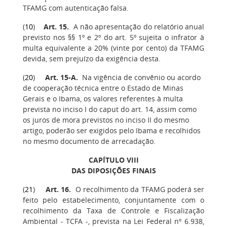
TFAMG com autenticação falsa.
(
10
)
Art. 15
.
A não apresentação do relatório anual
previsto nos §§ 1º e 2º do art. 5º sujeita o infrator à
multa equivalente a 20% (vinte por cento) da TFAMG
devida, sem prejuízo da exigência desta.
(
20
)
Art. 15-A.
Na vigência de convênio ou acordo
de cooperação técnica entre o Estado de Minas
Gerais e o Ibama, os valores referentes à multa
prevista no inciso I do caput do art. 14, assim como
os juros de mora previstos no inciso II do mesmo
artigo, poderão ser exigidos pelo Ibama e recolhidos
no mesmo documento de arrecadação.
CAPÍTULO VIII
DAS DIPOSIÇÕES FINAIS
(
21
)
Art. 16
.
O recolhimento da TFAMG poderá ser
feito pelo estabelecimento, conjuntamente com o
recolhimento da Taxa de Controle e Fiscalização
Ambiental - TCFA -, prevista na Lei Federal nº 6.938,