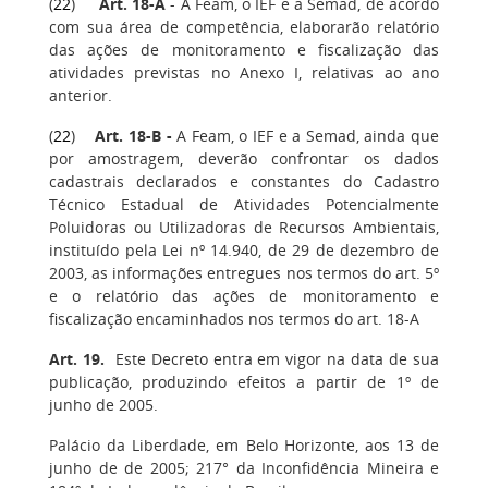
(
22
)
Art. 18-A
- A Feam, o IEF e a Semad, de acordo
com sua área de competência, elaborarão relatório
das ações de monitoramento e fiscalização das
atividades previstas no Anexo I, relativas ao ano
anterior.
(
22
)
Art. 18-B
-
A Feam, o IEF e a Semad, ainda que
por amostragem, deverão confrontar os dados
cadastrais declarados e constantes do Cadastro
Técnico Estadual de Atividades Potencialmente
Poluidoras ou Utilizadoras de Recursos Ambientais,
instituído pela Lei nº 14.940, de 29 de dezembro de
2003, as informações entregues nos termos do art. 5º
e o relatório das ações de monitoramento e
fiscalização encaminhados nos termos do art. 18-A
Art. 19
.
Este Decreto entra em vigor na data de sua
publicação, produzindo efeitos a partir de 1º de
junho de 2005.
Palácio da Liberdade, em Belo Horizonte, aos 13 de
junho de de 2005; 217° da Inconfidência Mineira e