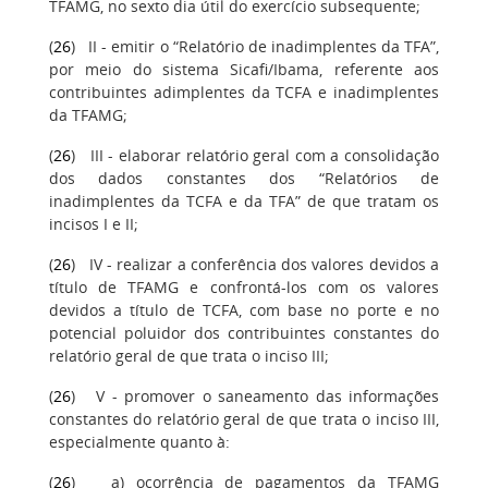
TFAMG, no sexto dia útil do exercício subsequente;
(
26
) II - emitir o “Relatório de inadimplentes da TFA”,
por meio do sistema Sicafi/Ibama, referente aos
contribuintes adimplentes da TCFA e inadimplentes
da TFAMG;
(
26
) III - elaborar relatório geral com a consolidação
dos dados constantes dos “Relatórios de
inadimplentes da TCFA e da TFA” de que tratam os
incisos I e II;
(
26
) IV - realizar a conferência dos valores devidos a
título de TFAMG e confrontá-los com os valores
devidos a título de TCFA, com base no porte e no
potencial poluidor dos contribuintes constantes do
relatório geral de que trata o inciso III;
(
26
) V - promover o saneamento das informações
constantes do relatório geral de que trata o inciso III,
especialmente quanto à:
(
26
) a) ocorrência de pagamentos da TFAMG