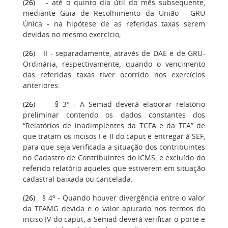
(
26
) - até o quinto dia útil do mês subsequente,
mediante Guia de Recolhimento da União - GRU
Única - na hipótese de as referidas taxas serem
devidas no mesmo exercício;
(
26
) II - separadamente, através de DAE e de GRU-
Ordinária, respectivamente, quando o vencimento
das referidas taxas tiver ocorrido nos exercícios
anteriores.
(
26
) § 3º - A Semad deverá elaborar relatório
preliminar contendo os dados constantes dos
“Relatórios de inadimplentes da TCFA e da TFA” de
que tratam os incisos I e II do caput e entregar à SEF,
para que seja verificada a situação dos contribuintes
no Cadastro de Contribuintes do ICMS, e excluído do
referido relatório aqueles que estiverem em situação
cadastral baixada ou cancelada.
(
26
) § 4º - Quando houver divergência entre o valor
da TFAMG devida e o valor apurado nos termos do
inciso IV do caput, a Semad deverá verificar o porte e