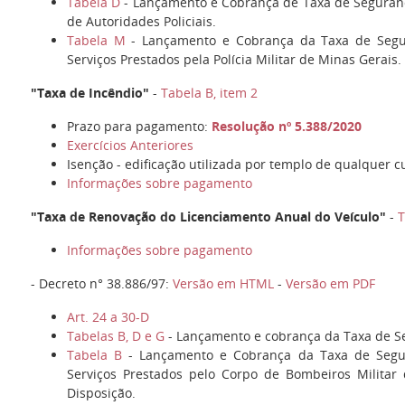
Tabela D
- Lançamento e Cobrança de Taxa de Seguranç
de Autoridades Policiais.
Tabela M
- Lançamento e Cobrança da Taxa de Segu
Serviços Prestados pela Polícia Militar de Minas Gerais.
"Taxa de Incêndio"
-
Tabela B, item 2
Prazo para pagamento:
Resolução nº 5.388/2020
Exercícios Anteriores
Isenção - edificação utilizada por templo de qualquer c
Informações sobre pagamento
"Taxa de Renovação do Licenciamento Anual do Veículo"
-
T
Informações sobre pagamento
- Decreto n° 38.886/97:
Versão em HTML
-
Versão em PDF
Art. 24 a 30-D
Tabelas B, D e G
- Lançamento e cobrança da Taxa de S
Tabela B
- Lançamento e Cobrança da Taxa de Segur
Serviços Prestados pelo Corpo de Bombeiros Militar
Disposição.