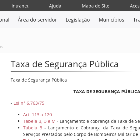
Intranet
Ajuda
Mapa do Site
Aces
ional
Área do servidor
Legislação
Municípios
Tr
as
Taxa de Segurança Pública
Taxa de Segurança Pública
TAXA DE SEGURANÇA PÚBLIC
-
Lei n° 6.763/75
Art. 113 a 120
Tabela B, D e M
- Lançamento e cobrança da Taxa de Se
Tabela B
- Lançamento e Cobrança da Taxa de Segur
Serviços Prestados pelo Corpo de Bombeiros Militar de 