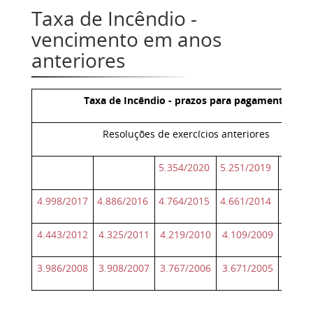
Taxa de Incêndio -
vencimento em anos
anteriores
Taxa de Incêndio - prazos para pagamento
Resoluções de exercícios anteriores
5.354/2020
5.251/2019
5.128
4.998/2017
4.886/2016
4.764/2015
4.661/2014
4.544
4.443/2012
4.325/2011
4.219/2010
4.109/2009
4.085
3.986/2008
3.908/2007
3.767/2006
3.671/2005
3.518