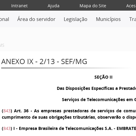
Intranet
Ajuda
Mapa do Site
Aces
ional
Área do servidor
Legislação
Municípios
Tr
MS
ANEXO IX - 2/13 - SEF/MG
SEÇÃO II
Das Disposições Específicas a Prestad
Serviços de Telecomunicações em 
(
843
)
Art. 36
- As empresas prestadoras de serviços de comuni
cumprimento de suas obrigações tributárias, observarão o disp
(
843
)
I
- Empresa Brasileira de Telecomunicações S.A. - EMBRATE