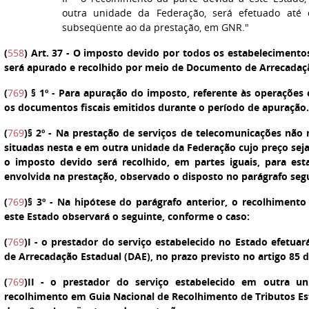
outra unidade da Federação, será efetuado até 
subseqüente ao da prestação, em GNR."
(
558
)
Art. 37
- O imposto devido por todos os estabelecimento
será apurado e recolhido por meio de Documento de Arrecadaçã
(
769
)
§ 1º
- Para apuração do imposto, referente às operações 
os documentos fiscais emitidos durante o período de apuração.
(
769
)
§ 2º
- Na prestação de serviços de telecomunicações não 
situadas nesta e em outra unidade da Federação cujo preço sej
o imposto devido será recolhido, em partes iguais, para es
envolvida na prestação, observado o disposto no parágrafo seg
(
769
)
§ 3º
- Na hipótese do parágrafo anterior, o recolhimento
este Estado observará o seguinte, conforme o caso:
(
769
)
I
- o prestador do serviço estabelecido no Estado efetu
de Arrecadação Estadual (DAE), no prazo previsto no artigo 85
(
769
)
II
- o prestador do serviço estabelecido em outra un
recolhimento em Guia Nacional de Recolhimento de Tributos Est