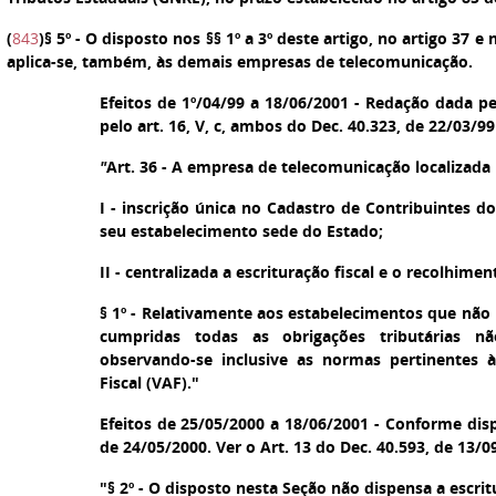
(
843
)
§ 5
º - O disposto nos §§ 1º a 3º deste artigo, no artigo 37 e no
aplica-se, também, às demais empresas de telecomunicação.
Efeitos de 1º/04/99 a 18/06/2001 - Redação dada pel
pelo art. 16, V, c, ambos do Dec. 40.323, de 22/03/99
"
Art. 36 - A empresa de telecomunicação localizada 
I - inscrição única no Cadastro de Contribuintes d
seu estabelecimento sede do Estado;
II - centralizada a escrituração fiscal e o recolhime
§ 1º - Relativamente aos estabelecimentos que não 
cumpridas todas as obrigações tributárias n
observando-se inclusive as normas pertinentes 
Fiscal (VAF)."
Efeitos de 25/05/2000 a 18/06/2001 - Conforme disp
de 24/05/2000. Ver o Art. 13 do Dec. 40.593, de 13/0
"§ 2º - O disposto nesta Seção não dispensa a escritu