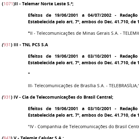
(
1071
)
II
- Telemar Norte Leste S.ª;
Efeitos de 19/06/2001 a 04/07/2002 - Redação
Estabelecida pelo art. 7º, ambos do Dec. 41.710, de 
"
II - Telecomunicações de Minas Gerais S.A. - TELEMI
(
931
)
III
- TNL PCS S.A
Efeitos de 19/06/2001 a 03/10/2001 - Redação
Estabelecida pelo art. 7º, ambos do Dec. 41.710, de 
"
III- Telecomunicações de Brasília S.A. - TELEBRASÍLIA;
(
931
)
IV
- Cia de Telecomunicações do Brasil Central;
Efeitos de 19/06/2001 a 03/10/2001 - Redação
Estabelecida pelo art. 7º, ambos do Dec. 41.710, de 
"IV - Companhia de Telecomunicações do Brasil Cent
(
843
)
V
- Telemig Celular S.A.;