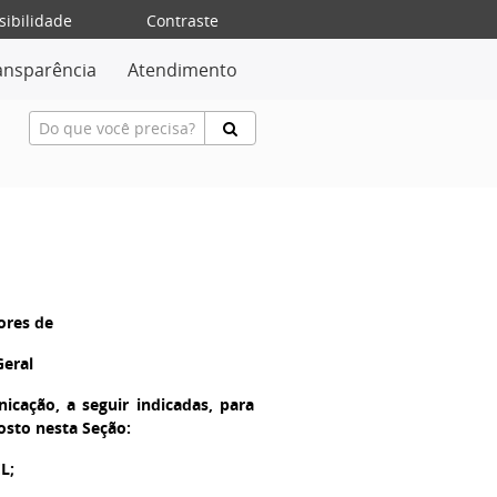
sibilidade
Contraste
ansparência
Atendimento
ores de
Geral
cação, a seguir indicadas, para
osto nesta Seção:
L;