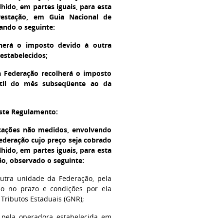
hido, em partes iguais, para esta
restação, em Guia Nacional de
ando o seguinte:
lherá o imposto devido à outra
estabelecidos;
a Federação recolherá o imposto
útil do mês subseqüente ao da
este Regulamento:
icações não medidos, envolvendo
ederação cujo preço seja cobrado
hido, em partes iguais, para esta
ão, observado o seguinte:
outra unidade da Federação, pela
do no prazo e condições por ela
Tributos Estaduais (GNR);
, pela operadora estabelecida em