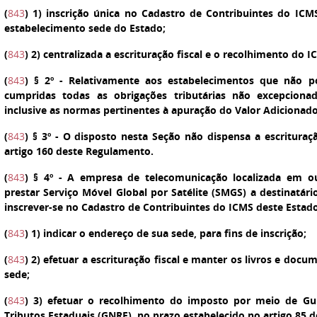
(
843
)
1
) inscrição única no Cadastro de Contribuintes do ICM
estabelecimento sede do Estado;
(
843
)
2
) centralizada a escrituração fiscal e o recolhimento do I
(
843
)
§ 2º
- Relativamente aos estabelecimentos que não po
cumpridas todas as obrigações tributárias não excepciona
inclusive as normas pertinentes à apuração do Valor Adicionado 
(
843
)
§ 3º
- O disposto nesta Seção não dispensa a escrituração
artigo 160 deste Regulamento.
(
843
)
§ 4º
-
A empresa de telecomunicação localizada em ou
prestar Serviço Móvel Global por Satélite (SMGS) a destinatári
inscrever-se no Cadastro de Contribuintes do ICMS deste Estado
(
843
)
1
) indicar o endereço de sua sede, para fins de inscrição;
(
843
)
2
) efetuar a escrituração fiscal e manter os livros e docu
sede;
(
843
)
3
) efetuar o recolhimento do imposto por meio de Gu
Tributos Estaduais (GNRE), no prazo estabelecido no artigo 85 