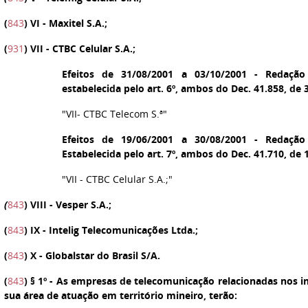
(
843
)
VI
- Maxitel S.A.;
(
931
)
VII
- CTBC Celular S.A.;
Efeitos de 31/08/2001 a 03/10/2001 - Redação
estabelecida pelo art. 6º, ambos do Dec. 41.858, de 
"VII- CTBC Telecom S.ª"
Efeitos de 19/06/2001 a 30/08/2001 - Redação
Estabelecida pelo art. 7º, ambos do Dec. 41.710, de 
"VII - CTBC Celular S.A.;"
(
843
)
VIII
- Vesper S.A.;
(
843
)
IX
- Intelig Telecomunicações Ltda.;
(
843
)
X
- Globalstar do Brasil S/A.
(
843
)
§ 1º
- As empresas de telecomunicação relacionadas nos inc
sua área de atuação em território mineiro, terão: