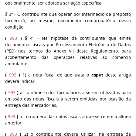
opcionalmente, ser adotada seriação específica.
§ 3º
- O contribuinte que operar por intermédio de preposto
fornecerá, ao mesmo, documento comprobatório dessa
condição.
(
993
)
§ 4º
- Na hipótese de contribuinte que emite
documentos fiscais por Processamento Eletrônico de Dados
(PED) nos termos do Anexo VII deste Regulamento, para
acobertamento das operações relativas ao comércio
ambulante:
(
993
)
1) a nota fiscal de que trata o
caput
deste artigo
deverá indicar:
(
993
)
a - o número dos formulários a serem utilizados para
emissão das notas fiscais a serem emitidas por ocasião da
entrega das mercadorias;
(
993
)
b - o número das notas fiscais a que se refere a alínea
anterior;
(
993
)
2) o contribuinte deverá utilizar, na entrega da