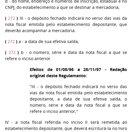
d
- do nome, endereço e números de inscrição, estadual e no
CNPJ, do estabelecimento a que se destinar a mercadoria;
(
272
)
III - o depósito fechado indicará no verso das vias da
nota fiscal emitida pelo estabelecimento depositante, que
deverão acompanhar a mercadoria:
(
272
)
a - a data de sua efetiva saída;
(
272
)
b - o número, série e data da nota fiscal a que se
refere o inciso anterior.
Efeitos de 01/08/96 a 28/11/97 - Redação
original deste Regulamento:
"III - o depósito fechado indicará no verso das
vias da nota fiscal emitida pelo estabelecimento
depositante, a data de sua efetiva saída, o
número, série e data da nota fiscal a que se
refere o inciso anterior;"
IV
- a nota fiscal referida no inciso II será remetida ao
estabelecimento depositante, que deverá escriturá-la no livro