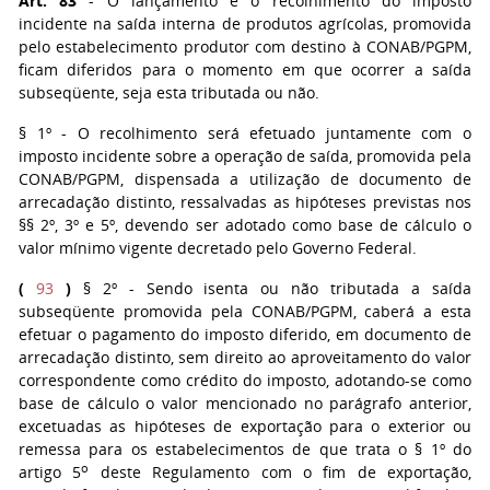
Art. 83
- O lançamento e o recolhimento do imposto
incidente na saída interna de produtos agrícolas, promovida
pelo estabelecimento produtor com destino à CONAB/PGPM,
ficam diferidos para o momento em que ocorrer a saída
subseqüente, seja esta tributada ou não.
§ 1º
- O recolhimento será efetuado juntamente com o
imposto incidente sobre a operação de saída, promovida pela
CONAB/PGPM, dispensada a utilização de documento de
arrecadação distinto, ressalvadas as hipóteses previstas nos
§§ 2º, 3º e 5º, devendo ser adotado como base de cálculo o
valor mínimo vigente decretado pelo Governo Federal.
(
93
)
§ 2º
- Sendo isenta ou não tributada a saída
subseqüente promovida pela CONAB/PGPM, caberá a esta
efetuar o pagamento do imposto diferido, em documento de
arrecadação distinto, sem direito ao aproveitamento do valor
correspondente como crédito do imposto, adotando-se como
base de cálculo o valor mencionado no parágrafo anterior,
excetuadas as hipóteses de exportação para o exterior ou
remessa para os estabelecimentos de que trata o § 1º do
o
artigo 5
deste Regulamento com o fim de exportação,