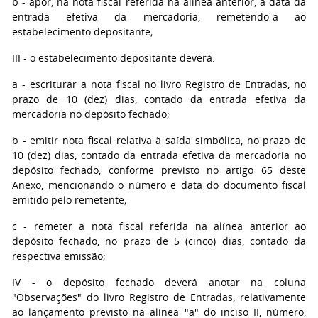
b
- apor, na nota fiscal referida na alínea anterior, a data da
entrada efetiva da mercadoria, remetendo-a ao
estabelecimento depositante;
III
- o estabelecimento depositante deverá:
a
- escriturar a nota fiscal no livro Registro de Entradas, no
prazo de 10 (dez) dias, contado da entrada efetiva da
mercadoria no depósito fechado;
b
- emitir nota fiscal relativa à saída simbólica, no prazo de
10 (dez) dias, contado da entrada efetiva da mercadoria no
depósito fechado, conforme previsto no artigo 65 deste
Anexo, mencionando o número e data do documento fiscal
emitido pelo remetente;
c
- remeter a nota fiscal referida na alínea anterior ao
depósito fechado, no prazo de 5 (cinco) dias, contado da
respectiva emissão;
IV
- o depósito fechado deverá anotar na coluna
"Observações" do livro Registro de Entradas, relativamente
ao lançamento previsto na alínea "a" do inciso II, número,