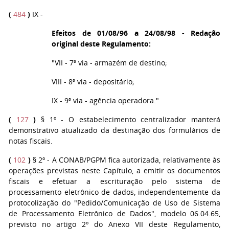
(
484
)
IX -
Efeitos de 01/08/96 a 24/08/98 - Redação
original deste Regulamento:
"VII - 7ª via - armazém de destino;
VIII - 8ª via - depositário;
IX - 9ª via - agência operadora."
(
127
)
§ 1º - O estabelecimento centralizador manterá
demonstrativo atualizado da destinação dos formulários de
notas fiscais.
(
102
)
§ 2º - A CONAB/PGPM fica autorizada, relativamente às
operações previstas neste Capítulo, a emitir os documentos
fiscais e efetuar a escrituração pelo sistema de
processamento eletrônico de dados, independentemente da
protocolização do "Pedido/Comunicação de Uso de Sistema
de Processamento Eletrônico de Dados", modelo 06.04.65,
previsto no artigo 2º do Anexo VII deste Regulamento,