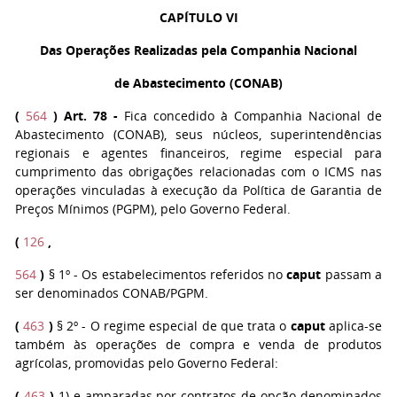
CAPÍTULO VI
Das Operações Realizadas pela Companhia Nacional
de Abastecimento (CONAB)
(
564
)
Art. 78
-
Fica concedido à Companhia Nacional de
Abastecimento (CONAB), seus núcleos, superintendências
regionais e agentes financeiros, regime especial para
cumprimento das obrigações relacionadas com o ICMS nas
operações vinculadas à execução da Política de Garantia de
Preços Mínimos (PGPM), pelo Governo Federal.
(
126
,
564
)
§ 1º - Os estabelecimentos referidos no
caput
passam a
ser denominados CONAB/PGPM.
(
463
)
§ 2º - O regime especial de que trata o
caput
aplica-se
também às operações de compra e venda de produtos
agrícolas, promovidas pelo Governo Federal:
(
463
)
1) e amparadas por contratos de opção denominados