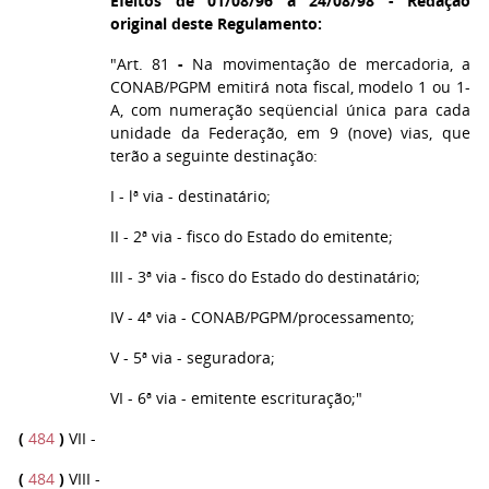
Efeitos de 01/08/96 a 24/08/98 - Redação
original deste Regulamento:
"Art. 81
-
Na movimentação de mercadoria, a
CONAB/PGPM emitirá nota fiscal, modelo 1 ou 1-
A, com numeração seqüencial única para cada
unidade da Federação, em 9 (nove) vias, que
terão a seguinte destinação:
I - lª via - destinatário;
II - 2ª via - fisco do Estado do emitente;
III - 3ª via - fisco do Estado do destinatário;
IV - 4ª via - CONAB/PGPM/processamento;
V - 5ª via - seguradora;
VI - 6ª via - emitente escrituração;"
(
484
)
VII -
(
484
)
VIII -