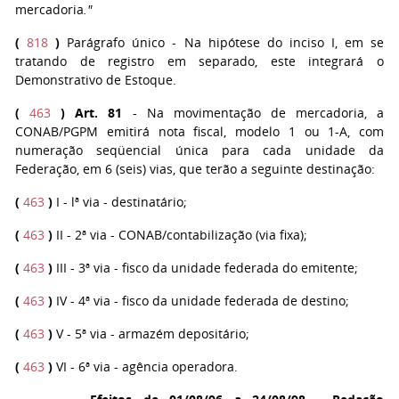
mercadoria
."
(
818
)
Parágrafo único - Na hipótese do inciso I, em se
tratando de registro em separado, este integrará o
Demonstrativo de Estoque.
(
463
)
Art. 81
- Na movimentação de mercadoria, a
CONAB/PGPM emitirá nota fiscal, modelo 1 ou 1-A, com
numeração seqüencial única para cada unidade da
Federação, em 6 (seis) vias, que terão a seguinte destinação:
(
463
)
I - lª via - destinatário;
(
463
)
II - 2ª via - CONAB/contabilização (via fixa);
(
463
)
III - 3ª via - fisco da unidade federada do emitente;
(
463
)
IV - 4ª via - fisco da unidade federada de destino;
(
463
)
V - 5ª via - armazém depositário;
(
463
)
VI - 6ª via - agência operadora.