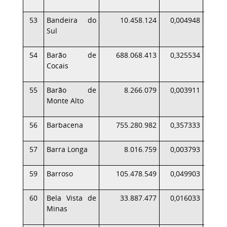
53
Bandeira do
10.458.124
0,004948
Sul
54
Barão de
688.068.413
0,325534
4
Cocais
55
Barão de
8.266.079
0,003911
Monte Alto
56
Barbacena
755.280.982
0,357333
6
57
Barra Longa
8.016.759
0,003793
59
Barroso
105.478.549
0,049903
1
60
Bela Vista de
33.887.477
0,016033
Minas