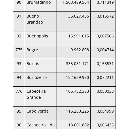
90
Brumadinho
1.503.489.564
0,711319
9
91
Bueno
35.027.456
0,016572
Brandão
92
Buenópolis
15.991.615
0,007566
775
Bugre
9.962.808
0,004714
93
Buritis
335.081.171
0,158531
4
94
Buritizeiro
152.629.980
0,072211
1
776
Cabeceira
105.752.383
0,050033
1
Grande
95
Cabo Verde
116.250.225
0,054999
96
Cachoeira da
13.601.802
0,006435