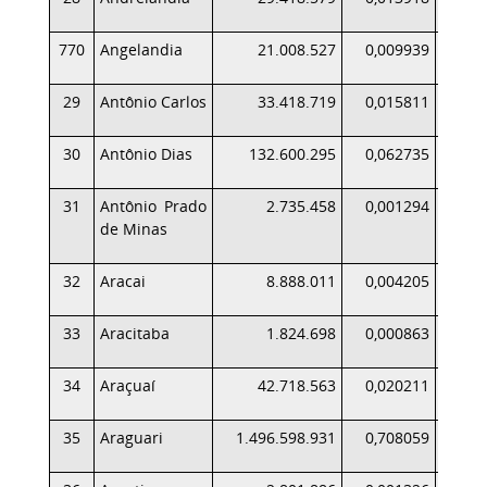
770
Angelandia
21.008.527
0,009939
29
Antônio Carlos
33.418.719
0,015811
30
Antônio Dias
132.600.295
0,062735
1
31
Antônio Prado
2.735.458
0,001294
de Minas
32
Aracai
8.888.011
0,004205
33
Aracitaba
1.824.698
0,000863
34
Araçuaí
42.718.563
0,020211
35
Araguari
1.496.598.931
0,708059
1.6