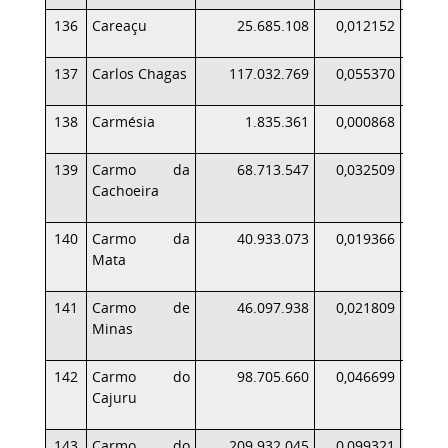
136
Careaçu
25.685.108
0,012152
137
Carlos Chagas
117.032.769
0,055370
1
138
Carmésia
1.835.361
0,000868
139
Carmo da
68.713.547
0,032509
Cachoeira
140
Carmo da
40.933.073
0,019366
Mata
141
Carmo de
46.097.938
0,021809
Minas
142
Carmo do
98.705.660
0,046699
1
Cajuru
143
Carmo do
209.932.045
0,099321
2