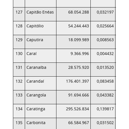
127
Capitão Enéas
68.054.288
0,032197
128
Capitólio
54.244.443
0,025664
129
Caputira
18.099.989
0,008563
130
Caraí
9.366.996
0,004432
131
Caranaíba
28.575.920
0,013520
132
Carandaí
176.401.397
0,083458
2
133
Carangola
91.694.666
0,043382
134
Caratinga
295.526.834
0,139817
4
135
Carbonita
66.584.967
0,031502