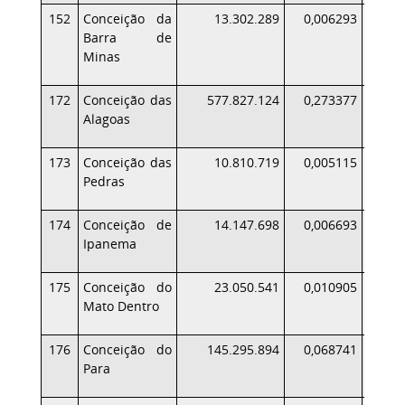
152
Conceição da
13.302.289
0,006293
Barra de
Minas
172
Conceição das
577.827.124
0,273377
7
Alagoas
173
Conceição das
10.810.719
0,005115
Pedras
174
Conceição de
14.147.698
0,006693
Ipanema
175
Conceição do
23.050.541
0,010905
Mato Dentro
176
Conceição do
145.295.894
0,068741
1
Para