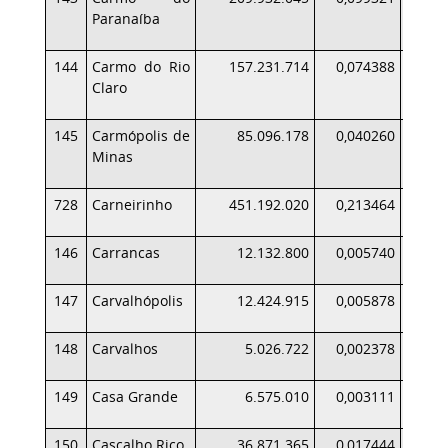
Paranaíba
144
Carmo do Rio
157.231.714
0,074388
1
Claro
145
Carmópolis de
85.096.178
0,040260
Minas
728
Carneirinho
451.192.020
0,213464
6
146
Carrancas
12.132.800
0,005740
147
Carvalhópolis
12.424.915
0,005878
148
Carvalhos
5.026.722
0,002378
149
Casa Grande
6.575.010
0,003111
150
Cascalho Rico
36.871.365
0,017444