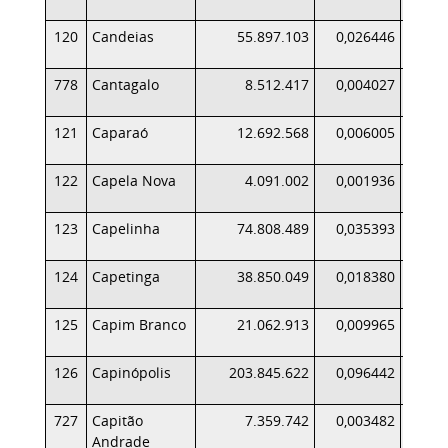
120
Candeias
55.897.103
0,026446
778
Cantagalo
8.512.417
0,004027
121
Caparaó
12.692.568
0,006005
122
Capela Nova
4.091.002
0,001936
123
Capelinha
74.808.489
0,035393
124
Capetinga
38.850.049
0,018380
125
Capim Branco
21.062.913
0,009965
126
Capinópolis
203.845.622
0,096442
2
727
Capitão
7.359.742
0,003482
Andrade