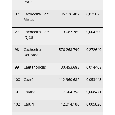
Prata
97
Cachoeira de
46.126.407
0,021823
Minas
27
Cachoeira de
9.087.789
0,004300
Pajeú
98
Cachoeira
576.268.790
0,272640
3
Dourada
99
Caetanópolis
30.453.685
0,014408
100
Caeté
112.960.682
0,053443
1
101
Caiana
17.904.398
0,008471
102
Cajuri
12.314.186
0,005826