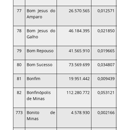
77
Bom Jesus do
26.570.565
0,012571
Amparo
78
Bom Jesus do
46.184.395
0,021850
Galho
79
Bom Repouso
41.565.910
0,019665
80
Bom Sucesso
73.569.699
0,034807
81
Bonfim
19.951.442
0,009439
82
Bonfinópolis
112.280.772
0,053121
1
de Minas
773
Bonito de
4.578.930
0,002166
Minas