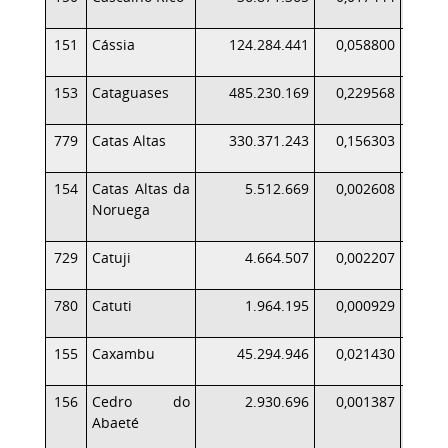
151
Cássia
124.284.441
0,058800
1
153
Cataguases
485.230.169
0,229568
4
779
Catas Altas
330.371.243
0,156303
154
Catas Altas da
5.512.669
0,002608
Noruega
729
Catuji
4.664.507
0,002207
780
Catuti
1.964.195
0,000929
155
Caxambu
45.294.946
0,021430
156
Cedro do
2.930.696
0,001387
Abaeté