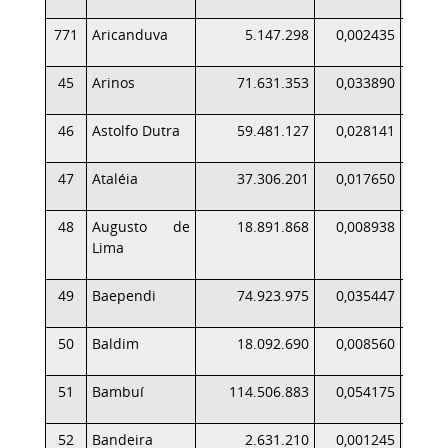
771
Aricanduva
5.147.298
0,002435
45
Arinos
71.631.353
0,033890
46
Astolfo Dutra
59.481.127
0,028141
47
Ataléia
37.306.201
0,017650
48
Augusto de
18.891.868
0,008938
Lima
49
Baependi
74.923.975
0,035447
50
Baldim
18.092.690
0,008560
51
Bambuí
114.506.883
0,054175
1
52
Bandeira
2.631.210
0,001245