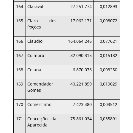
164
Claraval
27.251.774
0,012893
165
Claro dos
17.062.171
0,008072
Poções
166
Cláudio
164.064.246
0,077621
1
167
Coimbra
32.090.315
0,015182
168
Coluna
6.870.076
0,003250
169
Comendador
40.221.859
0,019029
Gomes
170
Comercinho
7.423.480
0,003512
171
Conceição da
75.861.034
0,035891
Aparecida