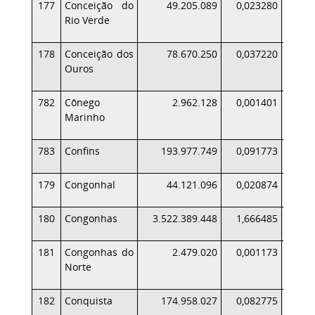
177
Conceição do
49.205.089
0,023280
Rio Verde
178
Conceição dos
78.670.250
0,037220
Ouros
782
Cônego
2.962.128
0,001401
Marinho
783
Confins
193.977.749
0,091773
1
179
Congonhal
44.121.096
0,020874
180
Congonhas
3.522.389.448
1,666485
3.0
181
Congonhas do
2.479.020
0,001173
Norte
182
Conquista
174.958.027
0,082775
1