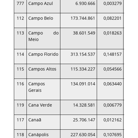
777
Campo Azul
6.930.666
0,003279
112
Campo Belo
173.744.861
0,082201
1
113
Campo do
38.601.549
0,018263
Meio
114
Campo Florido
313.154.537
0,148157
3
115
Campos Altos
115.334.227
0,054566
1
116
Campos
134.091.014
0,063440
1
Gerais
119
Cana Verde
14.328.581
0,006779
117
Canaã
25.706.147
0,012162
118
Canápolis
227.630.054
0,107695
2