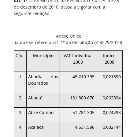
Art. 1º
O Anexo Único da Resolução nº 4.279, de 23
de dezembro de 2010, passa a vigorar com a
seguinte redação:
“
Anexo Único
(a que se refere o art. 1º da Resolução nº 4279/2010)
Cód.
Município
VAF Individual
Índice
VAF I
2008
2008
1
Abadia dos
45.210.395
0,021390
Dourados
2
Abaeté
131.880.670
0,062394
3
Abre Campo
51.781.305
0,024498
4
Acaiaca
4.531.586
0,002144