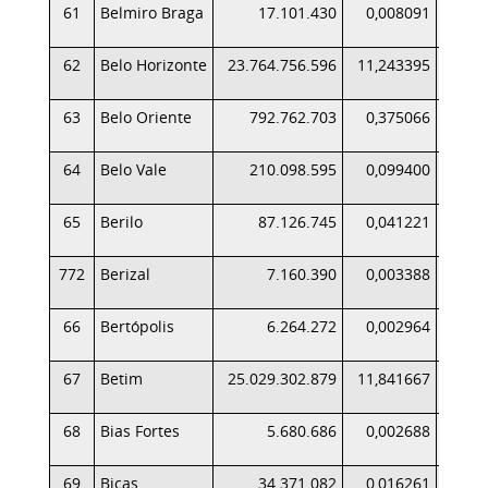
61
Belmiro Braga
17.101.430
0,008091
62
Belo Horizonte
23.764.756.596
11,243395
24.5
63
Belo Oriente
792.762.703
0,375066
5
64
Belo Vale
210.098.595
0,099400
2
65
Berilo
87.126.745
0,041221
772
Berizal
7.160.390
0,003388
66
Bertópolis
6.264.272
0,002964
67
Betim
25.029.302.879
11,841667
24.7
68
Bias Fortes
5.680.686
0,002688
69
Bicas
34.371.082
0,016261