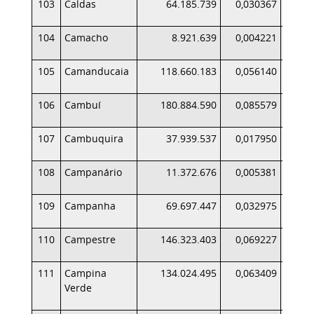
103
Caldas
64.185.739
0,030367
104
Camacho
8.921.639
0,004221
105
Camanducaia
118.660.183
0,056140
1
106
Cambuí
180.884.590
0,085579
2
107
Cambuquira
37.939.537
0,017950
108
Campanário
11.372.676
0,005381
109
Campanha
69.697.447
0,032975
110
Campestre
146.323.403
0,069227
1
111
Campina
134.024.495
0,063409
1
Verde