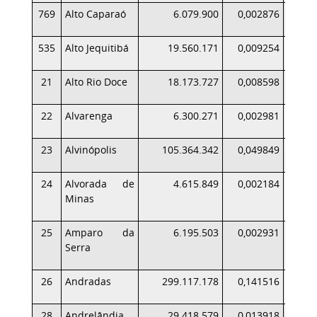
769
Alto Caparaó
6.079.900
0,002876
535
Alto Jequitibá
19.560.171
0,009254
21
Alto Rio Doce
18.173.727
0,008598
22
Alvarenga
6.300.271
0,002981
23
Alvinópolis
105.364.342
0,049849
24
Alvorada de
4.615.849
0,002184
Minas
25
Amparo da
6.195.503
0,002931
Serra
26
Andradas
299.117.178
0,141516
3
28
Andrelândia
29.418.579
0,013918