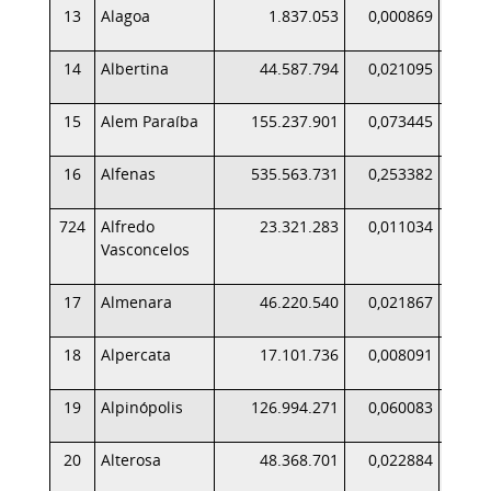
13
Alagoa
1.837.053
0,000869
14
Albertina
44.587.794
0,021095
15
Alem Paraíba
155.237.901
0,073445
1
16
Alfenas
535.563.731
0,253382
5
724
Alfredo
23.321.283
0,011034
Vasconcelos
17
Almenara
46.220.540
0,021867
18
Alpercata
17.101.736
0,008091
19
Alpinópolis
126.994.271
0,060083
1
20
Alterosa
48.368.701
0,022884