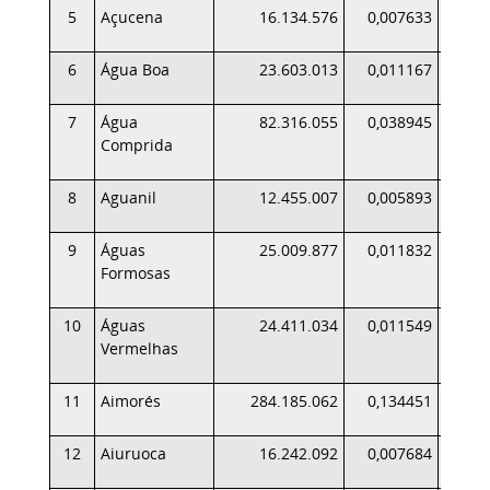
5
Açucena
16.134.576
0,007633
6
Água Boa
23.603.013
0,011167
7
Água
82.316.055
0,038945
Comprida
8
Aguanil
12.455.007
0,005893
9
Águas
25.009.877
0,011832
Formosas
10
Águas
24.411.034
0,011549
Vermelhas
11
Aimorés
284.185.062
0,134451
1
12
Aiuruoca
16.242.092
0,007684