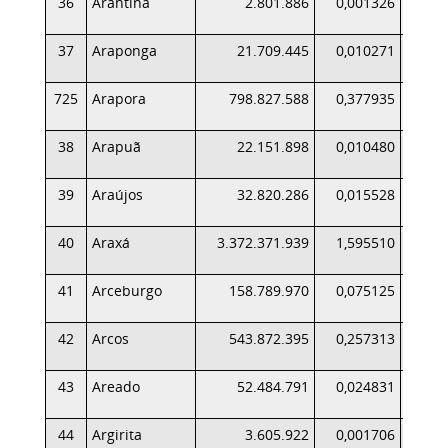
36
Arantina
2.801.886
0,001326
37
Araponga
21.709.445
0,010271
725
Arapora
798.827.588
0,377935
9
38
Arapuã
22.151.898
0,010480
39
Araújos
32.820.286
0,015528
40
Araxá
3.372.371.939
1,595510
2.6
41
Arceburgo
158.789.970
0,075125
2
42
Arcos
543.872.395
0,257313
5
43
Areado
52.484.791
0,024831
44
Argirita
3.605.922
0,001706