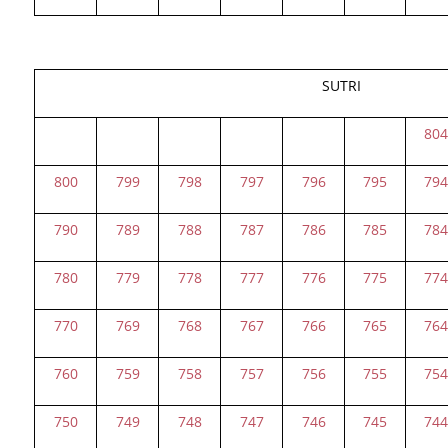
SUTRI
80
800
799
798
797
796
795
79
790
789
788
787
786
785
78
780
779
778
777
776
775
77
770
769
768
767
766
765
76
760
759
758
757
756
755
75
750
749
748
747
746
745
74