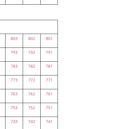
4
803
802
801
4
793
792
791
4
783
782
781
4
773
772
771
4
763
762
761
4
753
752
751
4
743
742
741