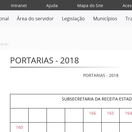
Intranet
Ajuda
Mapa do Site
Aces
ional
Área do servidor
Legislação
Municípios
Tr
arias
PORTARIAS - 2018
PORTARIAS - 2018
SUBSECRETARIA DA RECEITA ESTA
166
165
16
160