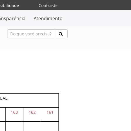
sibilidade
Contraste
ansparência
Atendimento
DUAL
4
163
162
161