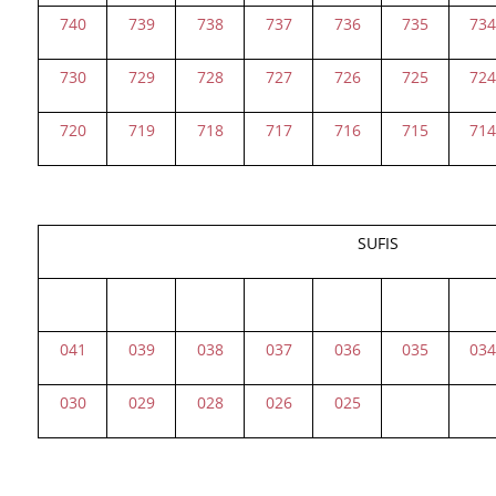
740
739
738
737
736
735
73
730
729
728
727
726
725
72
720
719
718
717
716
715
71
SUFIS
041
039
038
037
036
035
03
030
029
028
026
025