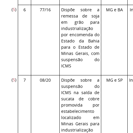
(
5
)
6
77/16
Dispõe sobre a
MG e BA
I
remessa de soja
em grão para
industrialização
por encomenda do
Estado da Bahia
para o Estado de
Minas Gerais, com
suspensão do
ICMS
(
5
)
7
08/20
Dispõe sobre a
MG e SP
I
suspensão do
ICMS na saída de
sucata de cobre
promovida por
estabelecimento
localizado em
Minas Gerais para
industrialização