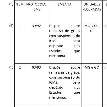
(
5
)
ITEM
PROTOCOLO
EMENTA
UNIDADES
ICMS
FEDERADAS
(
5
)
1
39/92
Dispõe sobre
MG, GO e
I
remessa de grãos
DF
com suspensão do
ICMS para
depósito nos
Estados que
menciona.
(
5
)
2
03/93
Dispõe sobre
MG e GO
I
remessas de grãos,
com suspensão do
ICMS, para
depósito nos
Estados que
menciona.