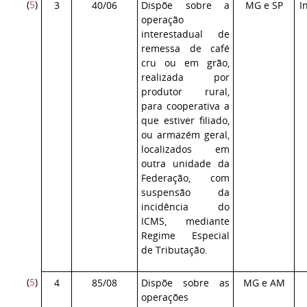
(
5
)
3
40/06
Dispõe sobre a
MG e SP
I
operação
interestadual de
remessa de café
cru ou em grão,
realizada por
produtor rural,
para cooperativa a
que estiver filiado,
ou armazém geral,
localizados em
outra unidade da
Federação, com
suspensão da
incidência do
ICMS, mediante
Regime Especial
de Tributação.
(
5
)
4
85/08
Dispõe sobre as
MG e AM
operações