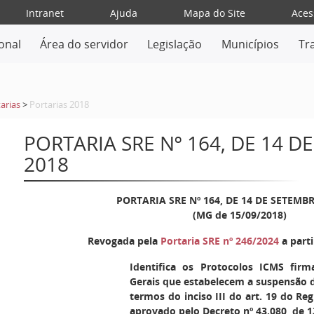
Intranet
Ajuda
Mapa do Site
Aces
ional
Área do servidor
Legislação
Municípios
Tr
arias
>
Portarias 2018
PORTARIA SRE Nº 164, DE 14 
2018
PORTARIA SRE Nº 164, DE 14 DE SETEMB
(MG de 15/09/2018)
Revogada pela
Portaria SRE nº 246/2024
a part
Identifica os Protocolos ICMS fir
Gerais que estabelecem a suspensão d
termos do inciso III do art. 19 do R
aprovado pelo Decreto nº 43.080, de 