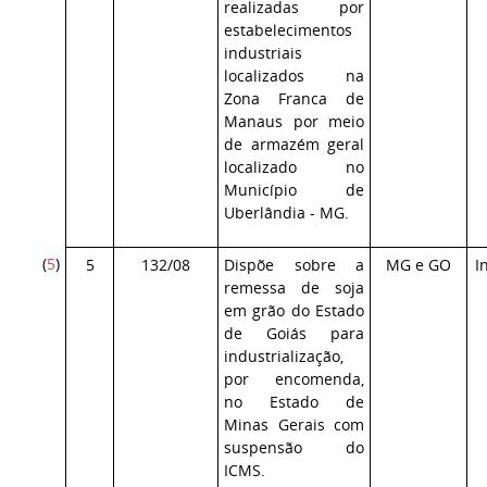
realizadas por
estabelecimentos
industriais
localizados na
Zona Franca de
Manaus por meio
de armazém geral
localizado no
Município de
Uberlândia - MG.
(
5
)
5
132/08
Dispõe sobre a
MG e GO
I
remessa de soja
em grão do Estado
de Goiás para
industrialização,
por encomenda,
no Estado de
Minas Gerais com
suspensão do
ICMS.