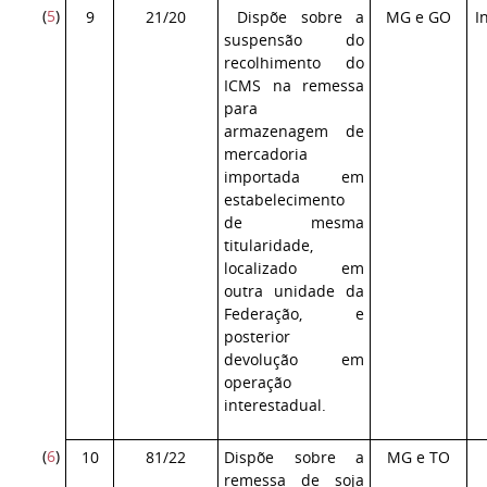
(
5
)
9
21/20
Dispõe sobre a
MG e GO
I
suspensão do
recolhimento do
ICMS na remessa
para
armazenagem de
mercadoria
importada em
estabelecimento
de mesma
titularidade,
localizado em
outra unidade da
Federação, e
posterior
devolução em
operação
interestadual.
(
6
)
10
81/22
Dispõe sobre a
MG e TO
remessa de soja