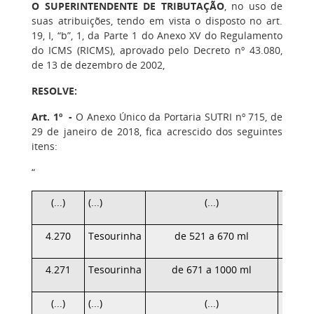
O SUPERINTENDENTE DE TRIBUTAÇÃO
, no uso de
suas atribuições, tendo em vista o disposto no art.
19, I, “b”, 1, da Parte 1 do Anexo XV do Regulamento
do ICMS (RICMS), aprovado pelo Decreto nº 43.080,
de 13 de dezembro de 2002,
RESOLVE:
Art. 1º -
O Anexo Único da Portaria SUTRI nº 715, de
29 de janeiro de 2018, fica acrescido dos seguintes
itens:
“
(...)
(...)
(...)
4.270
Tesourinha
de 521 a 670 ml
4.271
Tesourinha
de 671 a 1000 ml
(...)
(...)
(...)