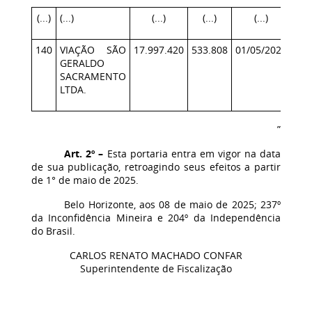
(...)
(...)
(...)
(...)
(...)
140
VIAÇÃO SÃO
17.997.420
533.808
01/05/2025
31/
GERALDO
SACRAMENTO
LTDA.
”
Art. 2º –
Esta portaria entra em vigor na data
de sua publicação, retroagindo seus efeitos a partir
de 1° de maio de 2025.
Belo Horizonte, aos 08 de maio de 2025; 237º
da Inconfidência Mineira e 204º da Independência
do Brasil.
CARLOS RENATO MACHADO CONFAR
Superintendente de Fiscalização