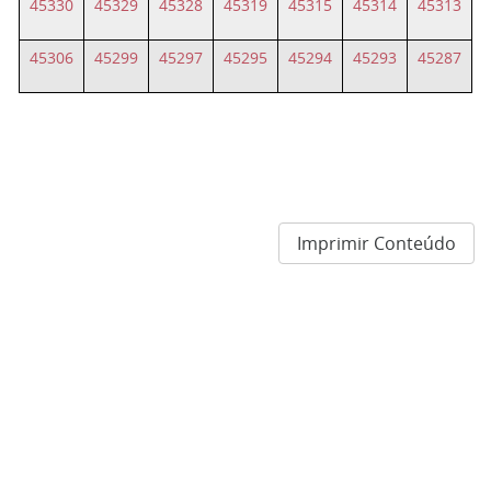
45330
45329
45328
45319
45315
45314
45313
45306
45299
45297
45295
45294
45293
45287
Imprimir Conteúdo