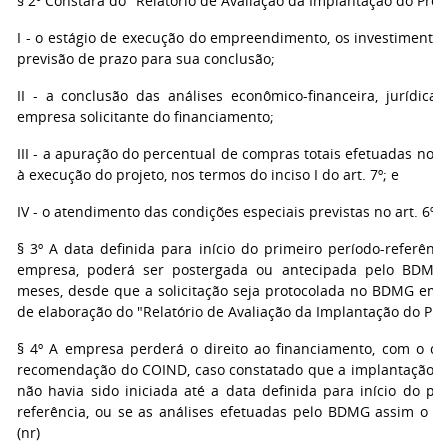
§ 2º Constará do "Relatório de Avaliação da Implantação do Proje
I - o estágio de execução do empreendimento, os investimentos
previsão de prazo para sua conclusão;
II - a conclusão das análises econômico-financeira, jurídica
empresa solicitante do financiamento;
III - a apuração do percentual de compras totais efetuadas no Es
à execução do projeto, nos termos do inciso I do art. 7º; e
IV - o atendimento das condições especiais previstas no art. 6º, s
§ 3º A data definida para início do primeiro período-referênc
empresa, poderá ser postergada ou antecipada pelo BDMG,
meses, desde que a solicitação seja protocolada no BDMG em d
de elaboração do "Relatório de Avaliação da Implantação do Proj
§ 4º A empresa perderá o direito ao financiamento, com o c
recomendação do COIND, caso constatado que a implantação fís
não havia sido iniciada até a data definida para início do pr
referência, ou se as análises efetuadas pelo BDMG assim o 
(nr)