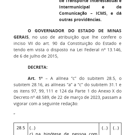
de Transporte Interestadual e
Intermunicipal e de
Comunicação – ICMS, e dá
outras providências.
O GOVERNADOR DO ESTADO DE MINAS
GERAIS
, no uso de atribuição que lhe confere o
inciso VII do art. 90 da Constituição do Estado e
tendo em vista o disposto na Lei Federal nº 13.146,
de 6 de julho de 2015,
DECRETA:
Art. 1º
– A alínea “c” do subitem 28.5, o
subitem 28.16, as alíneas “a” a “c” do subitem 31.1 e
os itens 97, 99, 111 e 124 da Parte 1 do Anexo X do
Decreto nº 48.589, de 22 de março de 2023, passam a
vigorar com a seguinte redação:
“
28.5
(…)
(…)
(…)
c) na hipótese de pessoa com