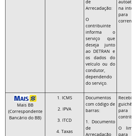
de
autoate
Arrecadação:
na inter
para c
O
correnti
contribuinte
informa o
serviço que
deseja junto
ao DETRAN e
os dados do
veículo ou do
condutor,
dependendo
do serviço.
1. ICMS
Documentos
Recebi
com código de
guichê
Mais BB
2. IPVA
barras:
para 
(Correspondente
contribu
Bancário do BB)
3. ITCD
1. Documento
de
O limi
4. Taxas
Arrecadação
par