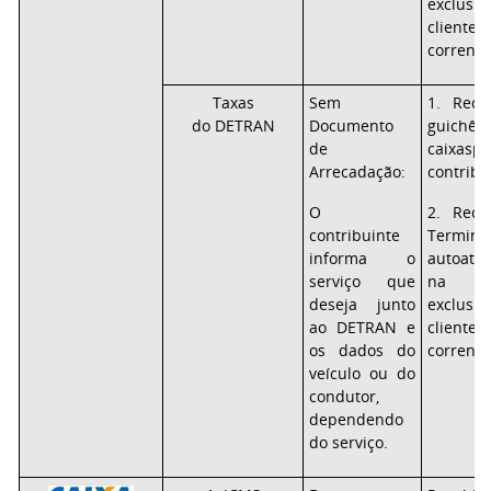
exclu
clie
correnti
Taxas
Sem
1. Rece
do DETRAN
Documento
guic
de
caixasp
Arrecadação:
contribu
O
2. Rece
contribuinte
Term
informa o
autoate
serviço que
na i
deseja junto
exclu
ao DETRAN e
clie
os dados do
correnti
veículo ou do
condutor,
dependendo
do serviço.