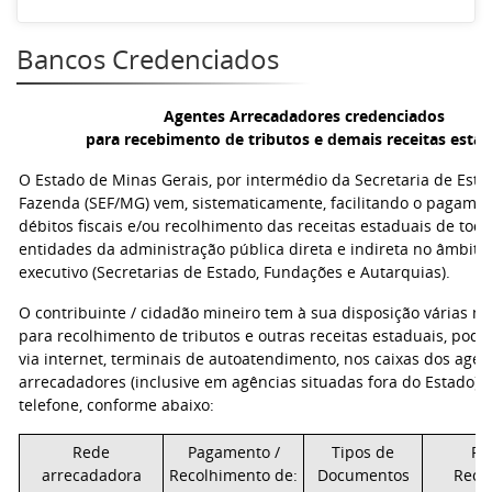
Bancos Credenciados
Agentes Arrecadadores credenciados
para recebimento de tributos e demais receitas estad
O Estado de Minas Gerais, por intermédio da Secretaria de Esta
Fazenda (SEF/MG) vem, sistematicamente, facilitando o pagame
débitos fiscais e/ou recolhimento das receitas estaduais de todo
entidades da administração pública direta e indireta no âmbito
executivo (Secretarias de Estado, Fundações e Autarquias).
O contribuinte / cidadão mineiro tem à sua disposição várias m
para recolhimento de tributos e outras receitas estaduais, pode
via internet, terminais de autoatendimento, nos caixas dos agen
arrecadadores (inclusive em agências situadas fora do Estado), e
telefone, conforme abaixo:
Rede
Pagamento /
Tipos de
Fo
arrecadadora
Recolhimento de:
Documentos
Rece