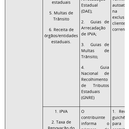
estaduais
Estadual
autoate
(DAE);
na i
5. Multas de
exclu
Trânsito
2. Guias de
clie
Arrecadação
correnti
6. Receita de
de IPVA;
órgãos/entidades
estaduais.
3. Guias de
Multas de
Trânsito;
4. Guia
Nacional de
Recolhimento
de Tributos
Estaduais
(GNRE)
1. IPVA
O
1. Rece
contribuinte
guichê
2. Taxa de
informa o
para 
Renovação do