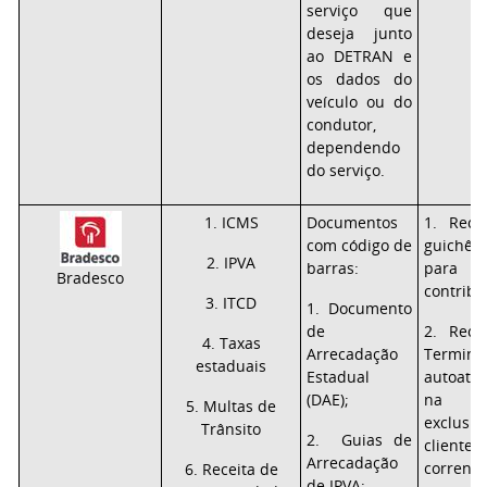
serviço que
deseja junto
ao DETRAN e
os dados do
veículo ou do
condutor,
dependendo
do serviço.
1. ICMS
Documentos
1. Rece
com código de
guichê
2. IPVA
barras:
para 
Bradesco
contribu
3. ITCD
1. Documento
de
2. Rece
4. Taxas
Arrecadação
Term
estaduais
Estadual
autoate
(DAE);
na i
5. Multas de
exclu
Trânsito
2. Guias de
clie
Arrecadação
correnti
6. Receita de
de IPVA;