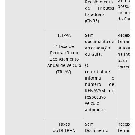
Recolhimento
possui n
de Tributos
Finance
Estaduais
do Cartã
(GNRE)
1. IPVA
Sem
Recebi
documento de
Term
2.Taxa de
arrecadação
autoate
Renovação do
ou Guia:
na inter
Licenciamento
para c
Anual de Veículo
O
correnti
(TRLAV).
contribuinte
informa o
número de
RENAVAM do
respectivo
veículo
automotor.
Taxas
Sem
Recebi
do DETRAN
Documento
Term