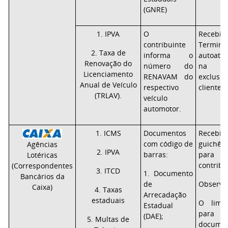
(GNRE)
1. IPVA
O
Recebi
contribuinte
Term
2. Taxa de
informa o
autoate
Renovação do
número do
na i
Licenciamento
RENAVAM do
exclu
Anual de Veículo
respectivo
clientes/
(TRLAV).
veículo
automotor.
1. ICMS
Documentos
Recebi
com código de
guichê
Agências
2. IPVA
barras:
para 
Lotéricas
contribu
(Correspondentes
3. ITCD
1. Documento
Bancários da
de
Observa
Caixa)
4. Taxas
Arrecadação
estaduais
O limi
Estadual
par
(DAE);
5. Multas de
docum