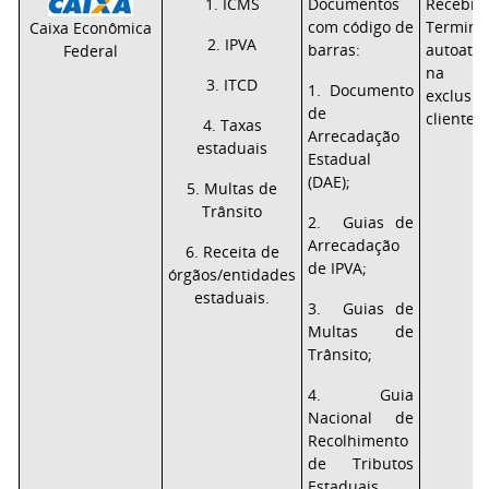
1. ICMS
Documentos
Recebi
com código de
Term
Caixa Econômica
2. IPVA
barras:
autoate
Federal
na i
3. ITCD
1. Documento
exclu
de
clientes/
4. Taxas
Arrecadação
estaduais
Estadual
(DAE);
5. Multas de
Trânsito
2. Guias de
Arrecadação
6. Receita de
de IPVA;
órgãos/entidades
estaduais.
3. Guias de
Multas de
Trânsito;
4. Guia
Nacional de
Recolhimento
de Tributos
Estaduais