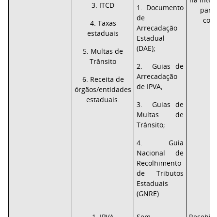
3. ITCD
1. Documento
para 
de
corr
4. Taxas
Arrecadação
estaduais
Estadual
(DAE);
5. Multas de
Trânsito
2. Guias de
Arrecadação
6. Receita de
de IPVA;
órgãos/entidades
estaduais.
3. Guias de
Multas de
Trânsito;
4. Guia
Nacional de
Recolhimento
de Tributos
Estaduais
(GNRE)
1. IPVA
Sem
Recebi