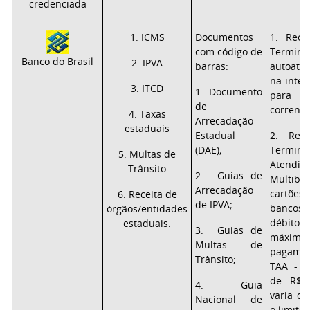
credenciada
1. ICMS
Documentos
1. Rece
com código de
Term
Banco do Brasil
2. IPVA
barras:
autoate
na inter
3. ITCD
1. Documento
para 
de
correnti
4. Taxas
Arrecadação
estaduais
Estadual
2. Rec
(DAE);
Termi
5. Multas de
Atendim
Trânsito
2. Guias de
Multib
Arrecadação
cartõe
6. Receita de
de IPVA;
bancos
órgãos/entidades
débito
estaduais.
3. Guias de
máx
Multas de
pagamen
Trânsito;
TAA - M
de R$ 
4. Guia
varia d
Nacional de
o limite 