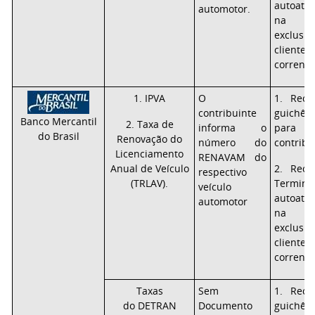
autoate
automotor.
na i
exclu
clie
correnti
1. IPVA
O
1. Rece
contribuinte
guichê
Banco Mercantil
2. Taxa de
informa o
para 
do Brasil
Renovação do
número do
contribu
Licenciamento
RENAVAM do
Anual de Veículo
2. Rece
respectivo
(TRLAV).
Term
veículo
autoate
automotor
na i
exclu
clie
correnti
Taxas
Sem
1. Rece
do DETRAN
Documento
guichê