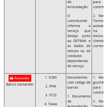
de
para 
Arrecadação:
contribu
O
2. Rece
contribuinte
Term
informa o
autoate
serviço que
na i
deseja junto
exclu
ao DETRAN e
clie
os dados do
correnti
veículo ou do
condutor,
dependendo
do serviço.
1. ICMS
Documentos
1. Rece
com código de
guichê
Banco Santander
2. IPVA
barras:
para 
contribu
3. ITCD
1. Documento
de
2. Rece
4. Taxas
Arrecadação
Term