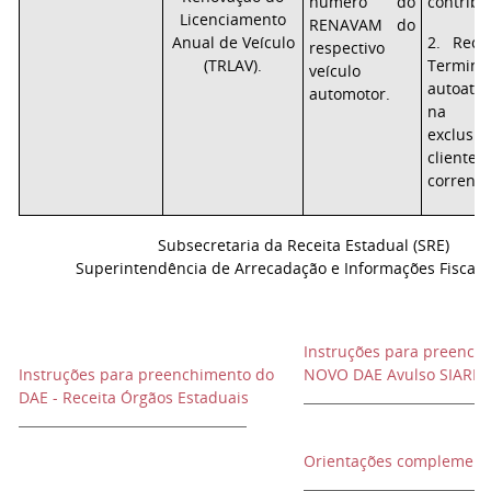
número do
contribu
Licenciamento
RENAVAM do
Anual de Veículo
2. Rece
respectivo
(TRLAV).
Term
veículo
autoate
automotor.
na i
exclu
clie
correnti
Subsecretaria da Receita Estadual (SRE)
Superintendência de Arrecadação e Informações Fiscais 
Instruções para preench
Instruções para preenchimento do
NOVO DAE Avulso SIARE
DAE - Receita Órgãos Estaduais
Orientações complement