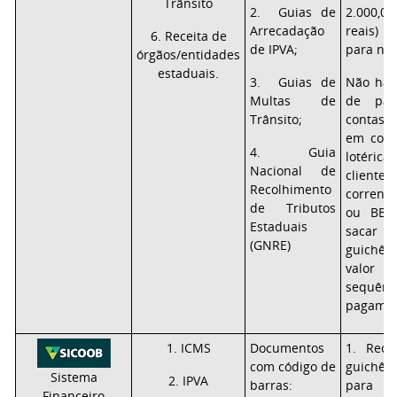
Trânsito
2. Guias de
2.000,0
Arrecadação
reais) 
6. Receita de
de IPVA;
para não
órgãos/entidades
estaduais.
3. Guias de
Não há 
Multas de
de pag
Trânsito;
contas
em cont
4. Guia
lotéri
Nacional de
clie
Recolhimento
correnti
de Tributos
ou BB, 
Estaduais
sacar 
(GNRE)
guichê
valor
sequênc
pagamen
1. ICMS
Documentos
1. Rece
com código de
guichê
Sistema
2. IPVA
barras:
para 
Financeiro