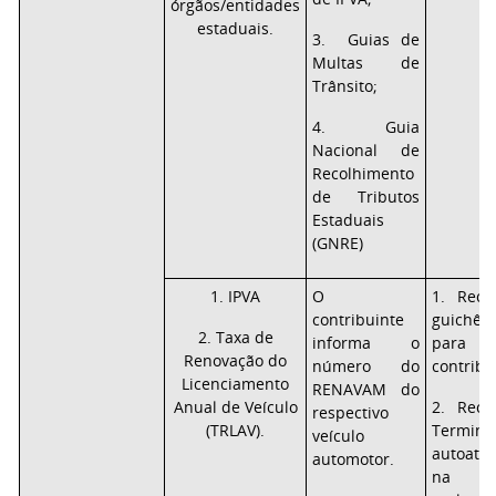
órgãos/entidades
estaduais.
3. Guias de
Multas de
Trânsito;
4. Guia
Nacional de
Recolhimento
de Tributos
Estaduais
(GNRE)
1. IPVA
O
1. Rece
contribuinte
guichê
2. Taxa de
informa o
para 
Renovação do
número do
contribu
Licenciamento
RENAVAM do
Anual de Veículo
2. Rece
respectivo
(TRLAV).
Term
veículo
autoate
automotor.
na i