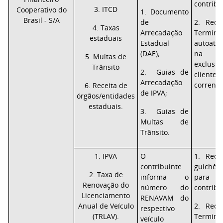
contribu
3. ITCD
Cooperativo do
1. Documento
Brasil - S/A
de
2. Rece
4. Taxas
Arrecadação
Term
estaduais
Estadual
autoate
(DAE);
na i
5. Multas de
exclu
Trânsito
2. Guias de
clie
Arrecadação
correnti
6. Receita de
de IPVA;
órgãos/entidades
estaduais.
3. Guias de
Multas de
Trânsito.
1. IPVA
O
1. Rece
contribuinte
guichê
2. Taxa de
informa o
para 
Renovação do
número do
contribu
Licenciamento
RENAVAM do
Anual de Veículo
2. Rece
respectivo
(TRLAV).
Term
veículo