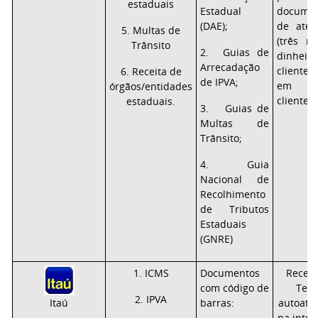
estaduais
Estadual
documen
(DAE);
de até 
5. Multas de
(três m
Trânsito
2. Guias de
dinhei
Arrecadação
clientes
6. Receita de
de IPVA;
em co
órgãos/entidades
clientes
estaduais.
3. Guias de
Multas de
Trânsito;
4. Guia
Nacional de
Recolhimento
de Tributos
Estaduais
(GNRE)
1. ICMS
Documentos
Receb
com código de
Term
2. IPVA
Itaú
barras:
autoate
na inter