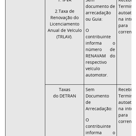
documento de
Term
2.Taxa de
arrecadação
autoate
Renovação do
ou Guia:
na inter
Licenciamento
para c
Anual de Veículo
O
correnti
(TRLAV).
contribuinte
informa o
número de
RENAVAM do
respectivo
veículo
automotor.
Taxas
Sem
Recebi
do DETRAN
Documento
Term
de
autoate
Arrecadação:
na inter
para c
O
correnti
contribuinte
informa o