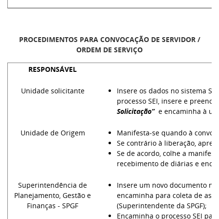
PROCEDIMENTOS PARA CONVOCAÇÃO DE SERVIDOR /
ORDEM DE SERVIÇO
RESPONSÁVEL
P
Unidade solicitante
Insere os dados no sistema SI
processo SEI, insere e preench
Solicitação”
e encaminha à uni
Unidade de Origem
Manifesta-se quando à convoc
Se contrário à liberação, aprese
Se de acordo, colhe a manifest
recebimento de diárias e enc
Superintendência de
Insere um novo documento no 
Planejamento, Gestão e
encaminha para coleta de ass
Finanças - SPGF
(Superintendente da SPGF);
Encaminha o processo SEI para