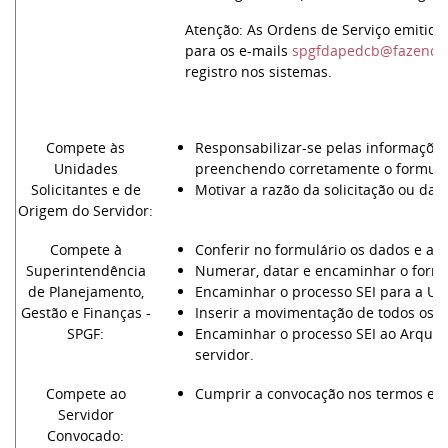
Atenção: As Ordens de Serviço emitida
para os e-mails
spgfdapedcb@fazenda.
registro nos sistemas.
Compete às
Responsabilizar-se pelas informações
Unidades
preenchendo corretamente o formul
Solicitantes e de
Motivar a razão da solicitação ou da 
Origem do Servidor:
Compete à
Conferir no formulário os dados e au
Superintendência
Numerar, datar e encaminhar o formu
de Planejamento,
Encaminhar o processo SEI para a Un
Gestão e Finanças -
Inserir a movimentação de todos os s
SPGF:
Encaminhar o processo SEI ao Arquiv
servidor.
Compete ao
Cumprir a convocação nos termos em
Servidor
Convocado: