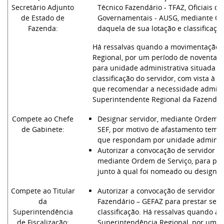
Secretário Adjunto
Técnico Fazendário - TFAZ, Oficiais d
de Estado de
Governamentais - AUSG, mediante Ord
Fazenda:
daquela de sua lotação e classificação
Há ressalvas quando a movimentação s
Regional, por um período de noventa d
para unidade administrativa situada 
classificação do servidor, com vista à
que recomendar a necessidade adminis
Superintendente Regional da Fazenda.
Compete ao Chefe
Designar servidor, mediante Ordem d
de Gabinete:
SEF, por motivo de afastamento tempor
que respondam por unidade administr
Autorizar a convocação de servidor o
mediante Ordem de Serviço, para pres
junto à qual foi nomeado ou designa
Compete ao Titular
Autorizar a convocação de servidor Au
da
Fazendário – GEFAZ para prestar serv
Superintendência
classificação. Há ressalvas quando a
de Fiscalização:
Superintendência Regional, por um pe