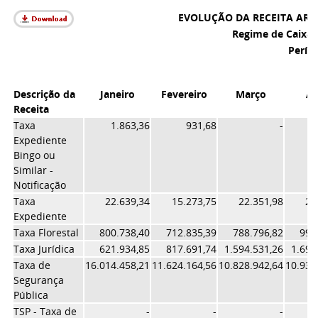
EVOLUÇÃO DA RECEITA ARR
Regime de Caixa -
Perío
Descrição da
Janeiro
Fevereiro
Março
Ab
Receita
Taxa
1.863,36
931,68
-
1
Expediente
Bingo ou
Similar -
Notificação
Taxa
22.639,34
15.273,75
22.351,98
26
Expediente
Taxa Florestal
800.738,40
712.835,39
788.796,82
998
Taxa Jurídica
621.934,85
817.691,74
1.594.531,26
1.694
Taxa de
16.014.458,21
11.624.164,56
10.828.942,64
10.931
Segurança
Pública
TSP - Taxa de
-
-
-