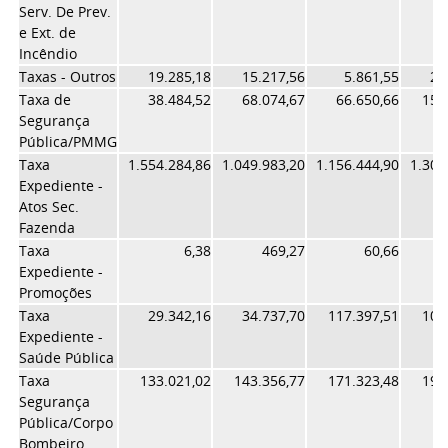
Serv. De Prev.
e Ext. de
Incêndio
Taxas - Outros
19.285,18
15.217,56
5.861,55
23
Taxa de
38.484,52
68.074,67
66.650,66
151
Segurança
Pública/PMMG
Taxa
1.554.284,86
1.049.983,20
1.156.444,90
1.306
Expediente -
Atos Sec.
Fazenda
Taxa
6,38
469,27
60,66
Expediente -
Promoções
Taxa
29.342,16
34.737,70
117.397,51
108
Expediente -
Saúde Pública
Taxa
133.021,02
143.356,77
171.323,48
191
Segurança
Pública/Corpo
Bombeiro