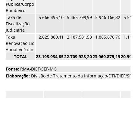
Pública/Corpo
Bombeiro
Taxa de
5.666.495,10
5.465.799,99
5.946.166,32
5.513
Fiscalização
Judiciária
Taxa
2.625.880,41
2.187.581,58
1.885.676,76
1.112
Renovação Lic
Anual Veículo
TOTAL
23.193.934,85
22.709.928,20
23.969.875,19
20.992
Fonte:
RMA-DIEF/SEF-MG
Elaboração:
Divisão de Tratamento da Informação-DTI/DIEF/SR