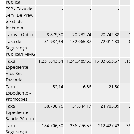
Pública
TSP - Taxa de
-
-
-
Serv. De Prev.
e Ext. de
Incêndio
Taxas - Outros
8.879,30
20.232,74
20.742,38
12
Taxa de
81.934,64
152.065,87
72.014,83
64
Segurança
Pública/PMMG
Taxa
1.231.843,34
1.240.489,50
1.403.653,67
1.153
Expediente -
Atos Sec.
Fazenda
Taxa
52,14
6,36
21,50
Expediente -
Promoções
Taxa
38.798,76
31.844,17
24.783,39
22
Expediente -
Saúde Pública
Taxa
184.706,50
236.776,57
212.427,42
384
Segurança