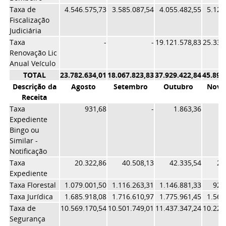
Taxa de
4.546.575,73
3.585.087,54
4.055.482,55
5.120
Fiscalização
Judiciária
Taxa
-
-
19.121.578,83
25.337
Renovação Lic
Anual Veículo
TOTAL
23.782.634,01
18.067.823,83
37.929.422,84
45.895
Descrição da
Agosto
Setembro
Outubro
Nove
Receita
Taxa
931,68
-
1.863,36
Expediente
Bingo ou
Similar -
Notificação
Taxa
20.322,86
40.508,13
42.335,54
20
Expediente
Taxa Florestal
1.079.001,50
1.116.263,31
1.146.881,33
921
Taxa Jurídica
1.685.918,08
1.716.610,97
1.775.961,45
1.565
Taxa de
10.569.170,54
10.501.749,01
11.437.347,24
10.221
Segurança