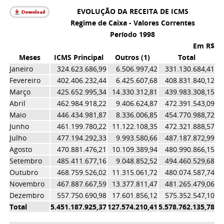
EVOLUÇÃO DA RECEITA DE ICMS
Regime de Caixa - Valores Correntes
Período 1998
Em R$
Meses
ICMS Principal
Outros (1)
Total
Janeiro
324.623.686,99
6.506.997,42
331.130.684,41
Fevereiro
402.406.232,44
6.425.607,68
408.831.840,12
Março
425.652.995,34
14.330.312,81
439.983.308,15
Abril
462.984.918,22
9.406.624,87
472.391.543,09
Maio
446.434.981,87
8.336.006,85
454.770.988,72
Junho
461.199.780,22
11.122.108,35
472.321.888,57
Julho
477.194.292,33
9.993.580,66
487.187.872,99
Agosto
470.881.476,21
10.109.389,94
480.990.866,15
Setembro
485.411.677,16
9.048.852,52
494.460.529,68
Outubro
468.759.526,02
11.315.061,72
480.074.587,74
Novembro
467.887.667,59
13.377.811,47
481.265.479,06
Dezembro
557.750.690,98
17.601.856,12
575.352.547,10
Total
5.451.187.925,37
127.574.210,41
5.578.762.135,78