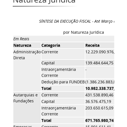
SÍNTESE DA EXECUÇÃO FISCAL - Até Março de 201
por Natureza Jurídica
Em Reais
Natureza
Categoria
Receita
Des
Administração
Corrente
12.229.090.976,35
7.3
Direta
Capital
139.484.644,75
546
Intraorçamentária
-
674
Corrente
Dedução para FUNDEB
(1.386.236.883,86)
-
Total
10.982.338.737,24
8.5
Autarquias e
Corrente
431.538.890,46
667
Fundações
Capital
36.576.475,19
182
Intraorçamentária
203.650.615,09
23.
Corrente
Total
671.765.980,74
873
Empresas
Corrente
15.901.611,41
59.