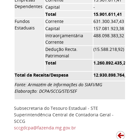
Dependentes
Capital
-
-
Total
15.901.611,41
59.
Fundos
Corrente
631.300.347,43
1.5
Estaduais
Capital
157.081.923,38
143
Intraorçamentária
488.098.383,32
13.
Corrente
Dedução Recta.
(15.588.218,92)
-
Patrimonial
Total
1.260.892.435,21
1.6
Total da Receita/Despesa
12.930.898.764,60
11.
Fonte: Armazém de Informações do SIAFI/MG
Elaboração: DCPA/SCCG/STE/SEF
Subsecretaria do Tesouro Estadual - STE
Superintendência Central de Contadoria Geral -
SCCG
sccgdcpa@fazenda.mg.gov.br