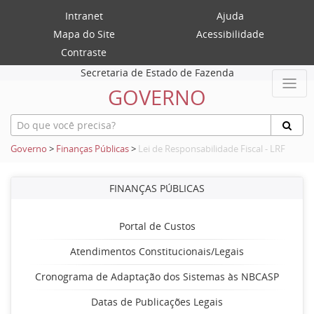
Intranet
Ajuda
Mapa do Site
Acessibilidade
Contraste
Secretaria de Estado de Fazenda
GOVERNO
Governo
>
Finanças Públicas
>
Lei de Responsabilidade Fiscal - LRF
FINANÇAS PÚBLICAS
Portal de Custos
Atendimentos Constitucionais/Legais
Cronograma de Adaptação dos Sistemas às NBCASP
Datas de Publicações Legais