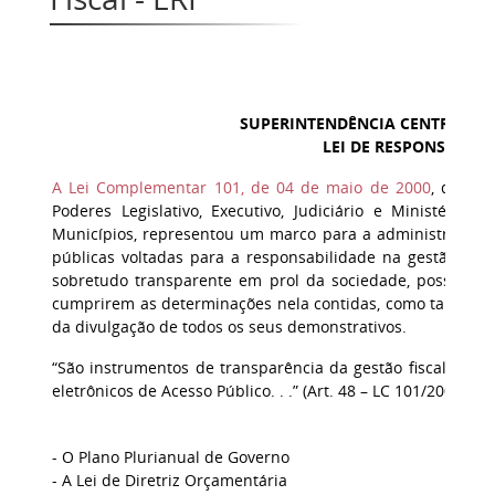
SUPERINTENDÊNCIA CENTRAL DE
LEI DE RESPONSABILID
A Lei Complementar 101, de 04 de maio de 2000
, denom
Poderes Legislativo, Executivo, Judiciário e Ministério 
Municípios, representou um marco para a administração pú
públicas voltadas para a responsabilidade na gestão fiscal
sobretudo transparente em prol da sociedade, possibili
cumprirem as determinações nela contidas, como também
da divulgação de todos os seus demonstrativos.
“São instrumentos de transparência da gestão fiscal, aos
eletrônicos de Acesso Público. . .” (Art. 48 – LC 101/2000):
- O Plano Plurianual de Governo
- A Lei de Diretriz Orçamentária