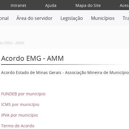
Intranet
Ajuda
Mapa do Site
Aces
ional
Área do servidor
Legislação
Municípios
Tr
do EMG - AMM
Acordo EMG - AMM
Acordo Estado de Minas Gerais - Associação Mineira de Município
FUNDEB por município
ICMS por município
IPVA por município
Termo de Acordo