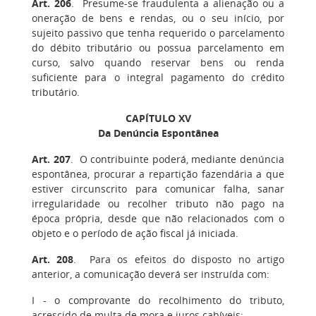
Art. 206
. Presume-se fraudulenta a alienação ou a
oneração de bens e rendas, ou o seu início, por
sujeito passivo que tenha requerido o parcelamento
do débito tributário ou possua parcelamento em
curso, salvo quando reservar bens ou renda
suficiente para o integral pagamento do crédito
tributário.
CAPÍTULO XV
Da Denúncia Espontânea
Art. 207
. O contribuinte poderá, mediante denúncia
espontânea, procurar a repartição fazendária a que
estiver circunscrito para comunicar falha, sanar
irregularidade ou recolher tributo não pago na
época própria, desde que não relacionados com o
objeto e o período de ação fiscal já iniciada.
Art. 208
.
Para os efeitos do disposto no artigo
anterior, a comunicação deverá ser instruída com:
I
- o comprovante do recolhimento do tributo,
acrescido de multa de mora e juros cabíveis;