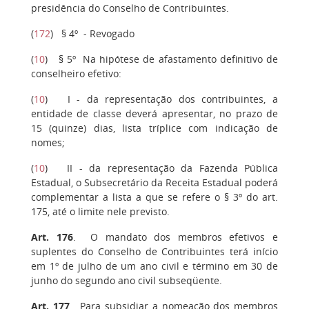
presidência do Conselho de Contribuintes.
(
172
)
§ 4º
- Revogado
(
10
)
§ 5º
Na hipótese de afastamento definitivo de
conselheiro efetivo:
(
10
)
I
- da representação dos contribuintes, a
entidade de classe deverá apresentar, no prazo de
15 (quinze) dias, lista tríplice com indicação de
nomes;
(
10
)
II
- da representação da Fazenda Pública
Estadual, o Subsecretário da Receita Estadual poderá
complementar a lista a que se refere o § 3º do art.
175, até o limite nele previsto.
Art. 176
. O mandato dos membros efetivos e
suplentes do Conselho de Contribuintes terá início
em 1º de julho de um ano civil e término em 30 de
junho do segundo ano civil subseqüente.
Art. 177
.
Para subsidiar a nomeação dos membros