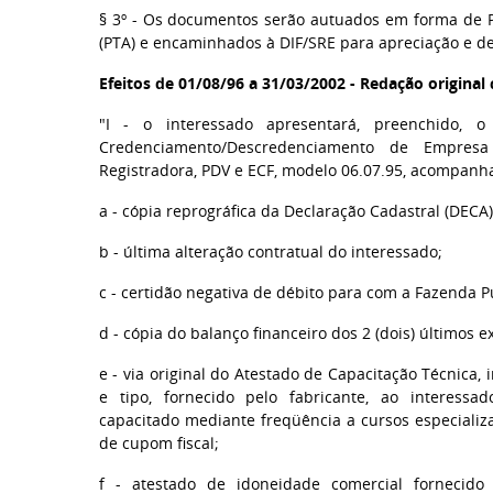
§ 3º - Os documentos serão autuados em forma de Pr
(PTA) e encaminhados à DIF/SRE para apreciação e de
Efeitos de 01/08/96 a 31/03/2002 - Redação origina
"I - o interessado apresentará, preenchido, o
Credenciamento/Descredenciamento de Empres
Registradora, PDV e ECF, modelo 06.07.95, acompan
a - cópia reprográfica da Declaração Cadastral (DECA
b - última alteração contratual do interessado;
c - certidão negativa de débito para com a Fazenda P
d - cópia do balanço financeiro dos 2 (dois) últimos ex
e - via original do Atestado de Capacitação Técnica,
e tipo, fornecido pelo fabricante, ao interessad
capacitado mediante freqüência a cursos especial
de cupom fiscal;
f - atestado de idoneidade comercial fornecido