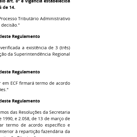
o art. 8º e vigência estabelecida
G de 14.
rocesso Tributário Administrativo
 decisão."
l deste Regulamento
erificada a existência de 3 (três)
ição da Superintendência Regional
l deste Regulamento
vir em ECF firmará termo de acordo
ões."
l deste Regulamento
rmos das Resoluções da Secretaria
 1990, e 2.058, de 13 de março de
ar termo de acordo específico e
anterior à repartição fazendária da