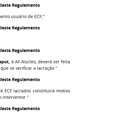
l deste Regulamento
mento usuário de ECF;"
l deste Regulamento
l deste Regulamento
aput,
à AF-Núcleo, deverá ser feita
ue se verificar a lacração."
l deste Regulamento
e ECF lacrados constituirá motivo
 interventor."
l deste Regulamento