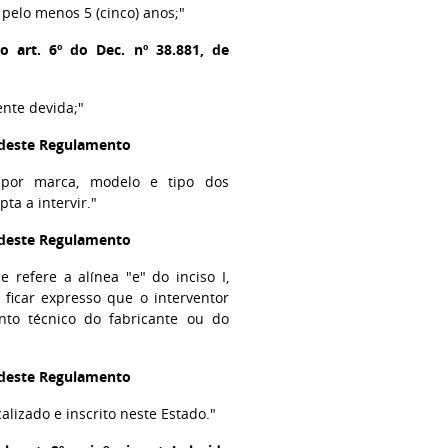
 pelo menos 5 (cinco) anos;"
o art. 6º do Dec. nº 38.881, de
nte devida;"
l deste Regulamento
o por marca, modelo e tipo dos
ta a intervir."
l deste Regulamento
 refere a alínea "e" do inciso I,
ficar expresso que o interventor
nto técnico do fabricante ou do
l deste Regulamento
lizado e inscrito neste Estado."