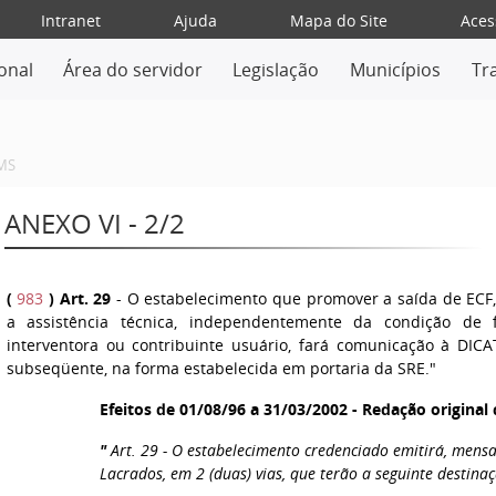
Intranet
Ajuda
Mapa do Site
Aces
ional
Área do servidor
Legislação
Municípios
Tr
MS
ANEXO VI - 2/2
(
983
) Art. 29
- O estabelecimento que promover a saída de ECF
a assistência técnica, independentemente da condição de f
interventora ou contribuinte usuário, fará comunicação à DICA
subseqüente, na forma estabelecida em portaria da SRE."
Efeitos de 01/08/96 a 31/03/2002 - Redação origina
"
Art. 29 - O estabelecimento credenciado emitirá, mens
Lacrados, em 2 (duas) vias, que terão a seguinte destinaç