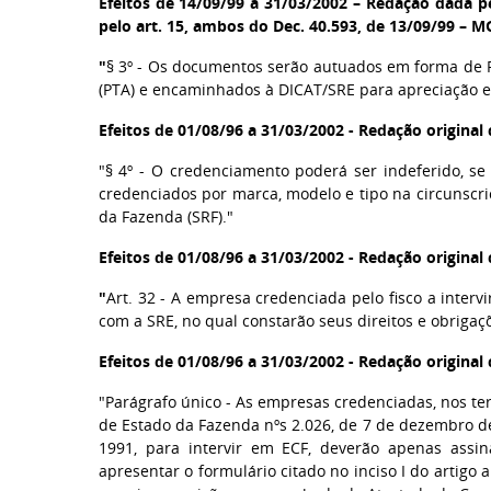
Efeitos de 14/09/99 a 31/03/2002 – Redação dada pel
pelo art. 15, ambos do Dec. 40.593, de 13/09/99 – M
"
§ 3º - Os documentos serão autuados em forma de P
(PTA) e encaminhados à DICAT/SRE para apreciação e
Efeitos de 01/08/96 a 31/03/2002 - Redação origina
"§ 4º - O credenciamento poderá ser indeferido, se v
credenciados por marca, modelo e tipo na circunscr
da Fazenda (SRF)."
Efeitos de 01/08/96 a 31/03/2002 - Redação origina
"
Art. 32 - A empresa credenciada pelo fisco a inter
com a SRE, no qual constarão seus direitos e obrigaç
Efeitos de 01/08/96 a 31/03/2002 - Redação origina
"Parágrafo único - As empresas credenciadas, nos te
de Estado da Fazenda nºs 2.026, de 7 de dezembro de
1991, para intervir em ECF, deverão apenas assin
apresentar o formulário citado no inciso I do artigo 