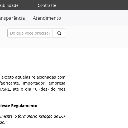
sibilidade
Contraste
ansparência
Atendimento
, exceto aquelas relacionadas com
abricante, importador, empresa
T/SRE, até o dia 10 (dez) do mês
l deste Regulamento
almente, o formulário Relação de ECF
ão:"