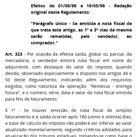
Efeitos de 01/08/96 a 19/05/98 - Redação
original deste Regulamento:
"Parágrafo único - Se emitida a nota fiscal de
que trata este artigo, as 1ª e 3ª vias da mesma
serão remetidas, pelo vendedor, ao
comprador."
Art. 323
- Por ocasião da efetiva saída, global ou parcial, da
mercadoria, o vendedor emitirá nota fiscal em nome do
adquirente, com destaque do valor do imposto, quando
devido, observado especialmente o disposto nos artigos 44 e
50 deste Regulamento, indicando, além dos requisitos
exigidos, como natureza da operação: "Remessa - entrega
futura", e o número, série, data e valor da nota fiscal emitida
para fins de faturamento.
§ 1º
- Se houver emissão de nota fiscal de simples
faturamento e a saída ocorrer após 180 (cento e oitenta) dias,
a base de cálculo do imposto não poderá ser inferior ao valor
atualizado monetariamente, segundo critérios adotados para
atualização dos tributos estaduais, tomando-se como base o