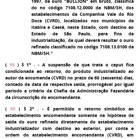
1997, de ouro "BULLION" em bruto, classifica
do no código 7108.12.0000 da NBM/SH, dos
estabelecimentos da Companhia Vale do Rio
Doce (CVRD), localizados nos municípios de
Itabira e Caeté, neste Estado, com destino ao
Estado de São Paulo, para fins de
industrialização, da qual deverá resultar o ouro
refinado classificado no código 7108.13.0100 da
NBM/SH."
o
(
99
)
§ 1
. - A suspensão de que trata o caput fica
condicionada ao retorno, do produto industrializado ao
autor da encomenda (CVRD) no prazo de 60 (sessenta) dias,
contado da data da respectiva saída, prorrogável por igual
período a critério da Chefia da Administração Fazendária
da circunscrição do encomendante.
o
(
99
)
§ 2
. - É permitido o retorno simbólico ao
estabelecimento encomendante somente na hipótese de
saída do ouro refinado diretamente do estabelecimento
industrializador com destino ao exterior, por conta e
ordem do estabelecimento encomendante (CVRD), em