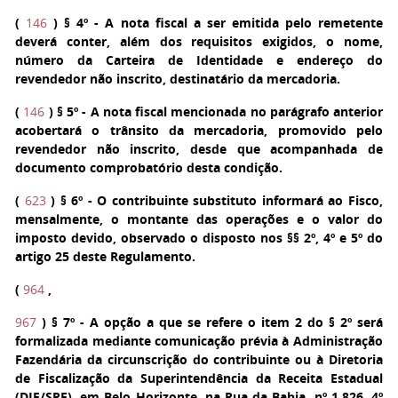
(
146
)
§ 4º
- A nota fiscal a ser emitida pelo remetente
deverá conter, além dos requisitos exigidos, o nome,
número da Carteira de Identidade e endereço do
revendedor não inscrito, destinatário da mercadoria.
(
146
)
§ 5º
- A nota fiscal mencionada no parágrafo anterior
acobertará o trânsito da mercadoria, promovido pelo
revendedor não inscrito, desde que acompanhada de
documento comprobatório desta condição.
(
623
)
§ 6º
- O contribuinte substituto informará ao Fisco,
mensalmente, o montante das operações e o valor do
imposto devido, observado o disposto nos §§ 2º, 4º e 5º do
artigo 25 deste Regulamento.
(
964
,
967
)
§ 7º
- A opção a que se refere o item 2 do § 2º será
formalizada mediante comunicação prévia à Administração
Fazendária da circunscrição do contribuinte ou à Diretoria
de Fiscalização da Superintendência da Receita Estadual
(DIF/SRE), em Belo Horizonte, na Rua da Bahia, nº 1.826, 4º