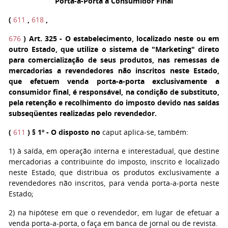
Porta-a-Porta a Consumidor Final
(
611
,
618
,
676
)
Art. 325
- O estabelecimento, localizado neste ou em
outro Estado, que utilize o sistema de "Marketing" direto
para comercialização de seus produtos, nas remessas de
mercadorias a revendedores não inscritos neste Estado,
que efetuem venda porta-a-porta exclusivamente a
consumidor final, é responsável, na condição de substituto,
pela retenção e recolhimento do imposto devido nas saídas
subseqüentes realizadas pelo revendedor.
(
611
)
§ 1º
- O disposto no
caput aplica-se, também:
1)
à saída, em operação interna e interestadual, que destine
mercadorias a contribuinte do imposto, inscrito e localizado
neste Estado, que distribua os produtos exclusivamente a
revendedores não inscritos, para venda porta-a-porta neste
Estado;
2)
na hipótese em que o revendedor, em lugar de efetuar a
venda porta-a-porta, o faça em banca de jornal ou de revista.