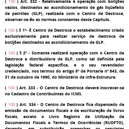
(
100
)
Art. 332
-
Relativamente à operação com botijões
vazios, destinados ao acondicionamento de gás liqüefeito
de petróleo (GLP), realizada com o Centro de Destroca,
observar-se-ão as normas constantes deste Capítulo.
(
100
)
§ 1º
- É Centro de Destroca o estabelecimento criado
exclusivamente para realizar serviço de destroca de
botijões destinados ao acondicionamento de GLP.
(
100
)
§ 2º
- Somente realizará operação com o Centro de
Destroca a distribuidora de GLP, como tal definida pela
legislação federal específica, e o seu revendedor
credenciado, nos termos do artigo 8º da Portaria nº 843, de
31 de outubro de 1990, do Ministério da Infra-Estrutura.
(
100
)
Art. 333
- O Centro de Destroca deverá inscrever-se
no Cadastro de Contribuintes do ICMS.
(
100
)
Art. 334
- O Centro de Destroca fica dispensado da
emissão de documentos fiscais e da escrituração de livros
fiscais, exceto o Livro Registro de Utilização de
Documentos Fiscais e Termos de Ocorrências (RUDFTO),
devendo, em substituição, preencher os seguintes