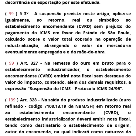
decorrência de exportação por este efetuada.
o
(
99
)
§ 3
- A suspensão prevista neste artigo, aplica-se
igualmente, ao retorno, real ou simbólico ao
estabelecimento encomendante (CVRD) sem prejuízo do
pagamento do ICMS em favor do Estado de São Paulo,
calculado sobre o valor total cobrado na operação de
industrialização, abrangendo o valor da mercadoria
eventualmente empregada e o da mão-de-obra.
(
99
)
Art. 327
- Na remessa do ouro em bruto para o
estabelecimento industrializador, o estabelecimento
encomendante (CVRD) emitirá nota fiscal sem destaque do
valor do imposto, contendo, além dos demais requisitos, a
expressão "Suspensão do ICMS - Protocolo ICMS 24/96".
(
139
)
Art. 328
- Na saída do produto industrializado (ouro
refinado - código 7108.13.19 da NBM/SH) em retorno real
ao estabelecimento encomendante (CVRD), o
estabelecimento industrializador deverá emitir nota fiscal,
tendo como destinatário o estabelecimento de origem,
autor da encomenda, na qual indicará como natureza da