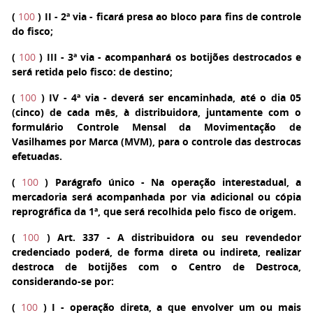
(
100
)
II
- 2ª via - ficará presa ao bloco para fins de controle
do fisco;
(
100
)
III
- 3ª via - acompanhará os botijões destrocados e
será retida pelo fisco: de destino;
(
100
)
IV
- 4ª via - deverá ser encaminhada, até o dia 05
(cinco) de cada mês, à distribuidora, juntamente com o
formulário Controle Mensal da Movimentação de
Vasilhames por Marca (MVM), para o controle das destrocas
efetuadas.
(
100
)
Parágrafo único
- Na operação interestadual, a
mercadoria será acompanhada por via adicional ou cópia
reprográfica da 1ª, que será recolhida pelo fisco de origem.
(
100
)
Art. 337
- A distribuidora ou seu revendedor
credenciado poderá, de forma direta ou indireta, realizar
destroca de botijões com o Centro de Destroca,
considerando-se por:
(
100
)
I
- operação direta, a que envolver um ou mais