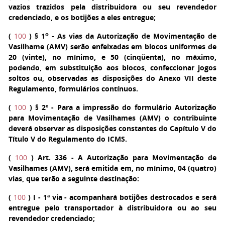
vazios trazidos pela distribuidora ou seu revendedor
credenciado, e os botijões a eles entregue;
o
(
100
)
§ 1
- As vias da Autorização de Movimentação de
Vasilhame (AMV) serão enfeixadas em blocos uniformes de
20 (vinte), no mínimo, e 50 (cinqüenta), no máximo,
podendo, em substituição aos blocos, confeccionar jogos
soltos ou, observadas as disposições do Anexo VII deste
Regulamento, formulários contínuos.
(
100
)
§ 2º
- Para a impressão do formulário Autorização
para Movimentação de Vasilhames (AMV) o contribuinte
deverá observar as disposições constantes do Capítulo V do
Título V do Regulamento do ICMS.
(
100
)
Art. 336
- A Autorização para Movimentação de
Vasilhames (AMV), será emitida em, no mínimo, 04 (quatro)
vias, que terão a seguinte destinação:
(
100
)
I
- 1ª via - acompanhará botijões destrocados e será
entregue pelo transportador à distribuidora ou ao seu
revendedor credenciado;