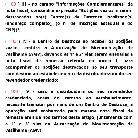
(
100
)
III
- no campo "Informações Complementares" da
nota fiscal, constará a expressão "Botijões vazios a serem
destrocados no(s) Centro(s) de Destroca localizado(s)
(endereço completo), (o nº de Inscrição Estadual e do
CNPJ)";
(
100
)
IV
- o Centro de Destroca ao receber os botijões
vazios, emitirá a Autorização de Movimentação de
Vasilhame (AMV), devendo as 1ª e 3ª vias serem anexadas à
nota fiscal de remessa referida no inciso I, para
acompanhar os botijões destrocados no seu transporte
com destino ao estabelecimento da distribuidora ou do seu
revendedor credenciado;
(
100
)
V
- caso a distribuidora ou seu revendedor
credenciado, antes do retorno ao estabelecimento,
necessite transitar por mais de um Centro de Destroca, a
operação será acobertada pela mesma nota fiscal de
remessa emitida nos termos deste artigo, juntamente com
a 1ª e 3ª vias da Autorização de Movimentação de
Vasilhame (AMV);