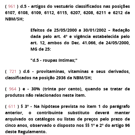
(
961
)
d.5
- artigos do vestuário classificados nas posições
6107, 6108, 6109, 6112, 6115, 6207, 6208, 6211 e 6212 da
NBM/SH;
Efeitos de 25/05/2000 a 30/01/2002 – Redação
dada pelo art. 4º e vigência estabelecida pelo
art. 12, ambos do Dec. 41.066, de 24/05/2000,
MG de 25:
"d.5 - roupas íntimas;"
(
721
)
d.6
- provitaminas, vitaminas e seus derivados,
classificados na posição 2936 da NBM/SH;
(
964
)
e
- 30% (trinta por cento), quando se tratar de
produtos não relacionados neste item.
(
611
)
§ 3º
- Na hipótese prevista no item 1 do parágrafo
anterior, o contribuinte substituto deverá manter
arquivado os catálogos ou listas de preços pelo prazo de
cinco anos, observado o disposto nos §§ 1º e 2º do artigo 96
deste Regulamento.