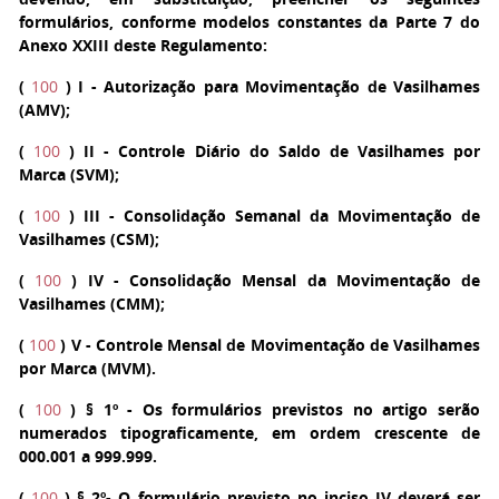
formulários, conforme modelos constantes da Parte 7 do
Anexo XXIII deste Regulamento:
(
100
)
I
- Autorização para Movimentação de Vasilhames
(AMV);
(
100
)
II
- Controle Diário do Saldo de Vasilhames por
Marca (SVM);
(
100
)
III
- Consolidação Semanal da Movimentação de
Vasilhames (CSM);
(
100
)
IV
- Consolidação Mensal da Movimentação de
Vasilhames (CMM);
(
100
)
V
- Controle Mensal de Movimentação de Vasilhames
por Marca (MVM).
(
100
)
§ 1º
- Os formulários previstos no artigo serão
numerados tipograficamente, em ordem crescente de
000.001 a 999.999.
(
100
)
§ 2º
- O formulário previsto no inciso IV deverá ser