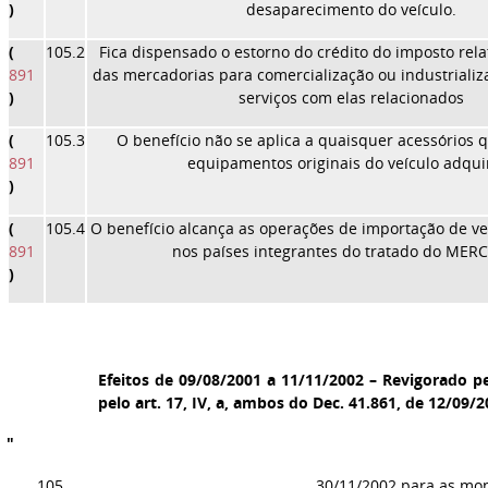
)
desaparecimento do veículo.
(
105.2
Fica dispensado o estorno do crédito do imposto rela
891
das mercadorias para comercialização ou industrializa
)
serviços com elas relacionados
(
105.3
O benefício não se aplica a quaisquer acessórios 
891
equipamentos originais do veículo adqui
)
(
105.4
O benefício alcança as operações de importação de ve
891
nos países integrantes do tratado do MER
)
Efeitos de 09/08/2001 a 11/11/2002 – Revigorado pel
pelo art. 17, IV, a, ambos do Dec. 41.861, de 12/09/
"
105
......
30/11/2002 para as mo