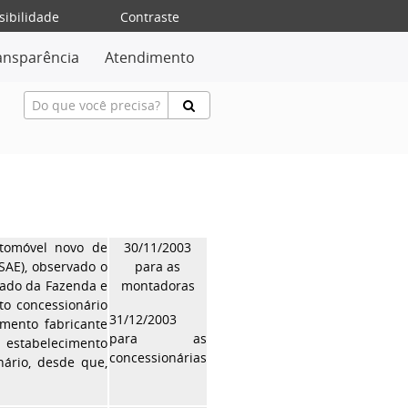
sibilidade
Contraste
ansparência
Atendimento
utomóvel novo de
30/11/2003
SAE), observado o
para as
tado da Fazenda e
montadoras
to concessionário
31/12/2003
imento fabricante
para as
estabelecimento
concessionárias
nário, desde que,