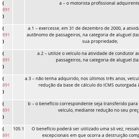
(
a
– o motorista profissional adquirent
891
)
(
a.1
– exercesse, em 31 de dezembro de 2000, a ativi
891
autônomo de passageiros, na categoria de aluguel (tax
)
sua propriedade;
(
a.2
– utilize o veículo na atividade de condutor
891
passageiros, na categoria de aluguel (tax
)
(
a.3
– não tenha adquirido, nos últimos três anos, veíc
891
redução da base de cálculo do ICMS outorgada à
)
(
b
– o benefício correspondente seja transferido para
891
veículo, mediante redução no seu preç
)
(
105.1
O benefício poderá ser utilizado uma só vez, ressa
891
excepcionais em que ocorra a destruição comp