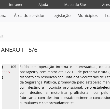
Intranet
Ajuda
Mapa do Site
Aces
ional
Área do servidor
Legislação
Municípios
Tr
MS
ANEXO I - 5/6
(
105
Saída, em operação interna e interestadual, de a
1115
passageiro, com motor até 127 HP de potência bruta (
)
disposto em resolução conjunta dos Secretários de Es
da Segurança Pública, promovida pelo estabelecimen
com destino a motorista profissional, pelo estabelec
com destino a motorista profissional, ou pelo 
fabricante com destino a estabelecimento concessio
cumulativa e comprovadamente: