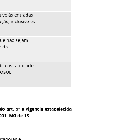
tivo às entradas
ção, inclusive os
que não sejam
rido
ículos fabricados
COSUL.
o art. 5º e vigência estabelecida
2001, MG de 13.
ntadoras e