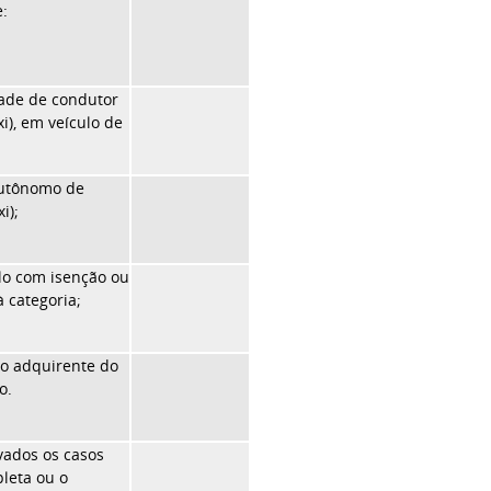
e:
dade de condutor
i), em veículo de
 autônomo de
i);
ulo com isenção ou
 categoria;
 o adquirente do
o.
lvados os casos
leta ou o