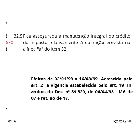
"
(
32.5
Fica assegurada a manutenção integral do crédito
650
do imposto relativamente à operação prevista na
)
alínea "a" do item 32.
Efeitos de 02/01/98 a 16/08/99- Acrescido pelo
art. 2º e vigência estabelecida pelo art. 19, III,
ambos do Dec. nº 39.529, de 06/04/98 - MG de
07 e ret. no de 18.
"
32.5
...........................................................................
30/06/98