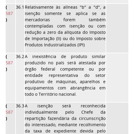
(
36.1
Relativamente às alíneas "b" a "d", a
587
isenção somente se aplica se as
)
mercadorias forem também
contempladas com isenção ou com
redução a zero da alíquota do Imposto
de Importação (II) ou do Imposto sobre
Produtos Industrializados (IPI)
(
36.2
A inexistência de produto similar
587
produzido no país será atestada por
)
órgão federal competente ou por
entidade representativa do setor
produtivo de máquinas, aparelhos e
equipamentos com abrangência em
todo o Território nacional.
(
36.3
A isenção será reconhecida
587
individualmente pelo Chefe da
)
repartição fazendária da circunscrição
do interessado, mediante recolhimento
da taxa de expediente devida pelo