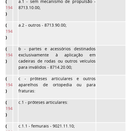
(
a.1
- sem mecanismo de propulsão -
194
8713.10.00;
)
(
a.2
- outros - 8713.90.00;
194
)
(
b
- partes e acessórios destinados
194
exclusivamente à aplicação em
)
cadeiras de rodas ou outros veículos
para inválidos - 8714.20.00;
(
c
- próteses articulares e outros
194
aparelhos de ortopedia ou para
)
fraturas:
(
c.1
- próteses articulares:
194
)
(
c.1.1
- femurais - 9021.11.10;