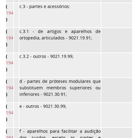
(
c.3
- partes e acessórios:
194
)
(
c.3.1
- de artigos e aparelhos de
194
ortopedia, articulados - 9021.19.91;
)
(
c.3.2
- outros - 9021.19.99;
194
)
(
d
- partes de próteses modulares que
194
substituem membros superiores ou
)
inferiores - 9021.30.91;
(
e
- outros - 9021.30.99;
194
)
(
f
- aparelhos para facilitar a audição
194
dos surdos, exceto as partes e