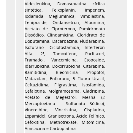
Aldesleukina, Domastotatina cíclica
sintética, Teixoplanin, Impenem,
Iodamida Meglumínica, Vimblastina,
Teniposide, Ondansetron, Albumina,
Acetato de Ciproterona, Pamidronato
Dissódico, Clindamicina, Cloridrato de
Dobutamina, Dacarbazina, Fludarabina,
Isofurano, Ciclofosfamida, Interferon
Alfa 2ª, Tamoxifeno, Paclitaxel,
Tramadol, Vancomicina, Etoposide,
Idarrubicina, Doxorrubicina, Citarabina,
Ramitidina, Bleomicina, Propofol,
Midazolam, Enflurano, 5 Fluoro Uracil,
Ceftazidima, Filgrastima, Isosfamida,
Cefalotina, Molgramostima, Cladribina,
Acetato de Megestrol, Mesna (2
Mercaptoetano - Sulfonato Sódico),
Vinorelbine, Vincristina, Cisplatina,
Lopamidol, Granisetrona, Ácido Folínico,
Cefoxitina, Methotrexate, Mitomicina,
Amicacina e Carboplatina.