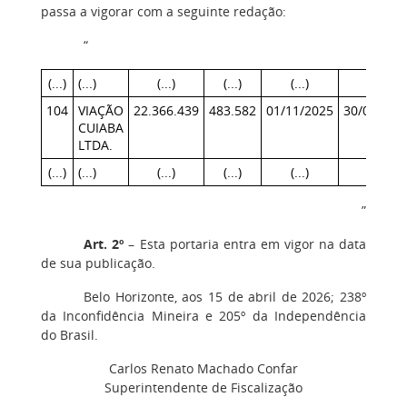
passa a vigorar com a seguinte redação:
“
(...)
(...)
(...)
(...)
(...)
(...)
104
VIAÇÃO
22.366.439
483.582
01/11/2025
30/04/202
CUIABA
LTDA.
(...)
(...)
(...)
(...)
(...)
(...)
”
Art. 2º
– Esta portaria entra em vigor na data
de sua publicação.
Belo Horizonte, aos 15 de abril de 2026; 238º
da Inconfidência Mineira e 205º da Independência
do Brasil.
Carlos Renato Machado Confar
Superintendente de Fiscalização