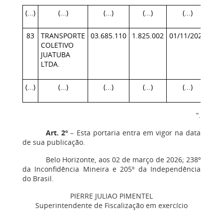
(...)
(...)
(...)
(...)
(...)
83
TRANSPORTE
03.685.110
1.825.002
01/11/2025
27/
COLETIVO
JUATUBA
LTDA.
(...)
(...)
(...)
(...)
(...)
”.
Art. 2º
– Esta portaria entra em vigor na data
de sua publicação.
Belo Horizonte, aos 02 de março de 2026; 238º
da Inconfidência Mineira e 205º da Independência
do Brasil.
PIERRE JULIAO PIMENTEL
Superintendente de Fiscalização em exercício