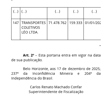
“
(...)
(...)
(...)
(...)
(...)
147
TRANSPORTES
71.478.762
159.333
01/01/2026
30/
COLETIVOS
LÉO LTDA.
”
Art. 2º
– Esta portaria entra em vigor na data
de sua publicação.
Belo Horizonte, aos 17 de dezembro de 2025;
237º da Inconfidência Mineira e 204º da
Independência do Brasil.
Carlos Renato Machado Confar
Superintendente de Fiscalização