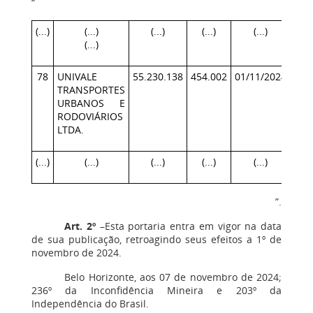
“
(...)
(...)
(...)
(...)
(...)
(...)
78
UNIVALE
55.230.138
454.002
01/11/2024
30/
TRANSPORTES
URBANOS E
RODOVIÁRIOS
LTDA.
(...)
(...)
(...)
(...)
(...)
”.
Art. 2º
–Esta portaria entra em vigor na data
de sua publicação, retroagindo seus efeitos a 1º de
novembro de 2024.
Belo Horizonte, aos 07 de novembro de 2024;
236º da Inconfidência Mineira e 203º da
Independência do Brasil.