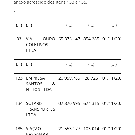
anexo acrescido dos itens 133 a 135:
“
(...)
(...)
(...)
(...)
(...)
83
VIA OURO
65.376.147
854.285
01/11/2024
30/
COLETIVOS
LTDA.
(...)
(...)
(...)
(...)
(...)
133
EMPRESA
20.959.789
28.726
01/11/2024
30/
SANTOS &
FILHOS LTDA.
134
SOLARIS
07.870.995
674.315
01/11/2024
30/
TRANSPORTES
LTDA.
135
VIAÇÃO
21.553.177
103.014
01/11/2024
30/
BASSAMAR