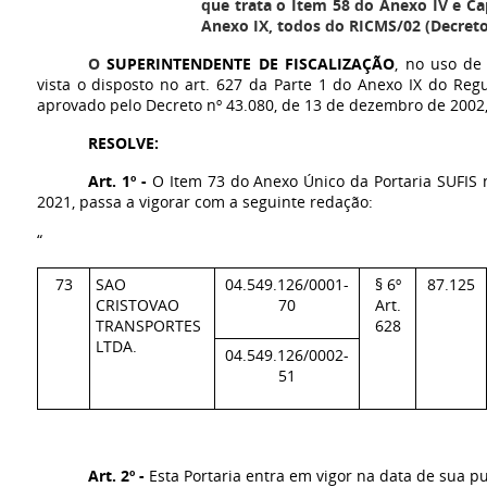
que trata o Item 58 do Anexo IV e Ca
Anexo IX, todos do RICMS/02 (Decreto
O
SUPERINTENDENTE DE FISCALIZAÇÃO
, no uso de
vista o disposto no art. 627 da Parte 1 do Anexo IX do Re
aprovado pelo Decreto nº 43.080, de 13 de dezembro de 2002
RESOLVE:
Art. 1º -
O Item 73 do Anexo Único da Portaria SUFIS 
2021, passa a vigorar com a seguinte redação:
“
73
SAO
04.549.126/0001-
§ 6º
87.125
CRISTOVAO
70
Art.
TRANSPORTES
628
LTDA.
04.549.126/0002-
51
Art. 2º -
Esta Portaria entra em vigor na data de sua pu