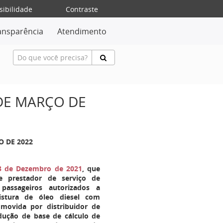
sibilidade
Contraste
ansparência
Atendimento
 DE MARÇO DE
O DE 2022
13 de Dezembro de 2021
, que
e prestador de serviço de
 passageiros autorizados a
istura de óleo diesel com
omovida por distribuidor de
dução de base de cálculo de