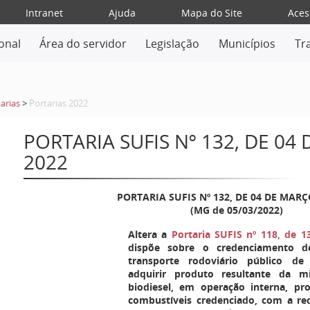
Intranet
Ajuda
Mapa do Site
Aces
ional
Área do servidor
Legislação
Municípios
Tr
arias
>
Portarias 2022
PORTARIA SUFIS Nº 132, DE 04
2022
PORTARIA SUFIS Nº 132, DE 04 DE MARÇ
(MG de 05/03/2022)
Altera a
Portaria SUFIS nº 118, de 
dispõe sobre o credenciamento d
transporte rodoviário público de
adquirir produto resultante da m
biodiesel, em operação interna, pr
combustíveis credenciado, com a re