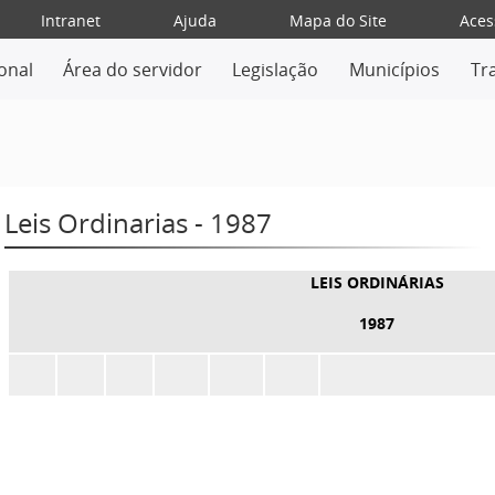
Intranet
Ajuda
Mapa do Site
Aces
ional
Área do servidor
Legislação
Municípios
Tr
Leis Ordinarias - 1987
LEIS ORDINÁRIAS
1987