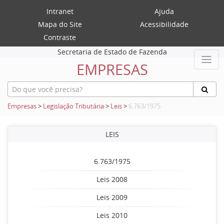
Intranet
Ajuda
Mapa do Site
Acessibilidade
Contraste
Secretaria de Estado de Fazenda
EMPRESAS
Empresas
>
Legislação Tributária
>
Leis
>
6.763/1975
LEIS
6.763/1975
Leis 2008
Leis 2009
Leis 2010