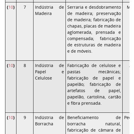
(
10
)
7
Indústria de
Serraria e desdobramento
Mé
Madeira
de madeira; preservação
de madeira; fabricação de
chapas, placas de madeira
aglomerada, prensada e
compensada; fabricação
de estruturas de madeira
e de móveis.
(
10
)
8
Indústria de
Fabricação de celulose e
Al
Papel e
pastas mecânicas;
Celulose
fabricação de papel e
papelão; fabricação de
artefatos de papel,
papelão, cartolina, cartão
e fibra prensada.
(
10
)
9
Indústria de
Beneficiamento de
Peq
Borracha
borracha natural,
fabricação de câmara de