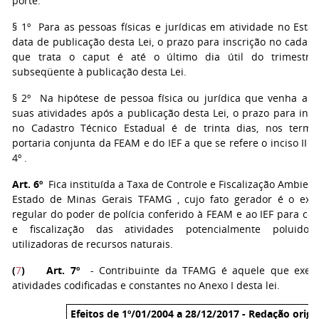
porte.
§ 1º Para as pessoas físicas e jurídicas em atividade no Esta
data de publicação desta Lei, o prazo para inscrição no cadast
que trata o caput é até o último dia útil do trimestre 
subseqüente à publicação desta Lei.
§ 2º Na hipótese de pessoa física ou jurídica que venha a in
suas atividades após a publicação desta Lei, o prazo para insc
no Cadastro Técnico Estadual é de trinta dias, nos term
portaria conjunta da FEAM e do IEF a que se refere o inciso II do
4º .
Art. 6º
Fica instituída a Taxa de Controle e Fiscalização Ambient
Estado de Minas Gerais TFAMG , cujo fato gerador é o exer
regular do poder de polícia conferido à FEAM e ao IEF para con
e fiscalização das atividades potencialmente poluidor
utilizadoras de recursos naturais.
(
7
)
Art. 7º
- Contribuinte da TFAMG é aquele que exer
atividades codificadas e constantes no Anexo I desta lei.
Efeitos de 1º/01/2004 a 28/12/2017 - Redação origin