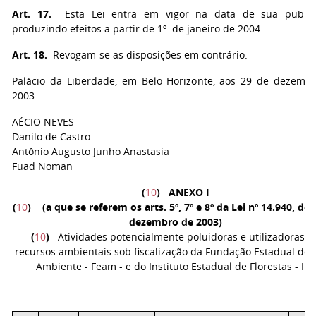
Art. 17.
Esta Lei entra em vigor na data de sua publica
produzindo efeitos a partir de 1º de janeiro de 2004.
Art. 18.
Revogam-se as disposições em contrário.
Palácio da Liberdade, em Belo Horizonte, aos 29 de dezemb
2003.
AÉCIO NEVES
Danilo de Castro
Antônio Augusto Junho Anastasia
Fuad Noman
(
10
)
ANEXO I
(
10
)
(a que se referem os arts. 5º, 7º e 8º da Lei nº 14.940, de 
dezembro de 2003)
(
10
)
Atividades potencialmente poluidoras e utilizadoras d
recursos ambientais sob fiscalização da Fundação Estadual do 
Ambiente - Feam - e do Instituto Estadual de Florestas - IEF