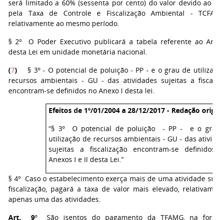
será limitado a 60% (sessenta por cento) do valor devido ao 
pela Taxa de Controle e Fiscalização Ambiental - TCFA
relativamente ao mesmo período.
§ 2º O Poder Executivo publicará a tabela referente ao Anex
desta Lei em unidade monetária nacional.
(
7
)
§ 3º - O potencial de poluição - PP - e o grau de utilizaç
recursos ambientais - GU - das atividades sujeitas a fiscali
encontram-se definidos no Anexo I desta lei.
Efeitos de 1º/01/2004 a 28/12/2017 - Redação origin
“§ 3º O potencial de poluição - PP - e o gra
utilização de recursos ambientais - GU - das ativid
sujeitas a fiscalização encontram-se definidos
Anexos I e II desta Lei.”
§ 4º Caso o estabelecimento exerça mais de uma atividade suje
fiscalização, pagará a taxa de valor mais elevado, relativame
apenas uma das atividades.
Art. 9
º São isentos do pagamento da TFAMG, na form