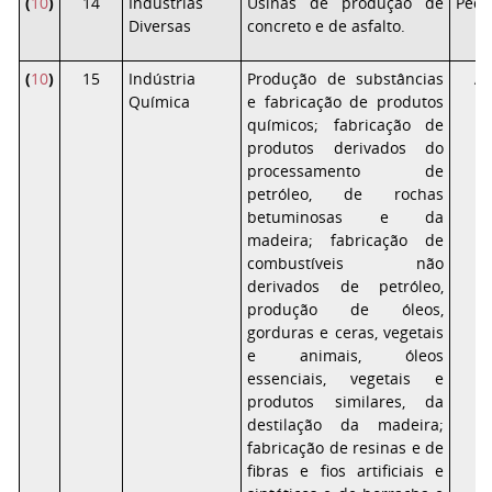
(
10
)
14
Indústrias
Usinas de produção de
Peq
Diversas
concreto e de asfalto.
(
10
)
15
Indústria
Produção de substâncias
Al
Química
e fabricação de produtos
químicos; fabricação de
produtos derivados do
processamento de
petróleo, de rochas
betuminosas e da
madeira; fabricação de
combustíveis não
derivados de petróleo,
produção de óleos,
gorduras e ceras, vegetais
e animais, óleos
essenciais, vegetais e
produtos similares, da
destilação da madeira;
fabricação de resinas e de
fibras e fios artificiais e