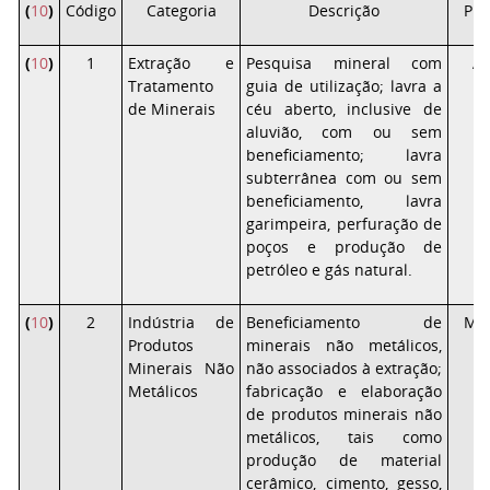
(
10
)
Código
Categoria
Descrição
PP
(
10
)
1
Extração e
Pesquisa mineral com
Al
Tratamento
guia de utilização; lavra a
de Minerais
céu aberto, inclusive de
aluvião, com ou sem
beneficiamento; lavra
subterrânea com ou sem
beneficiamento, lavra
garimpeira, perfuração de
poços e produção de
petróleo e gás natural.
(
10
)
2
Indústria de
Beneficiamento de
Mé
Produtos
minerais não metálicos,
Minerais Não
não associados à extração;
Metálicos
fabricação e elaboração
de produtos minerais não
metálicos, tais como
produção de material
cerâmico, cimento, gesso,