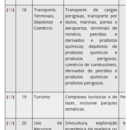
(
10
)
18
Transporte,
Transporte de cargas
Al
Terminais,
perigosas, transporte por
Depósitos e
dutos; marinas, portos e
Comércio
aeroportos; terminais de
minério, petróleo e
derivados e produtos
químicos; depósitos de
produtos químicos e
produtos perigosos;
comércio de combustíveis,
derivados de petróleo e
produtos químicos e
produtos perigosos.
(
10
)
19
Turismo
Complexos turísticos e de
Peq
lazer, inclusive parques
temáticos.
(
10
)
20
Uso de
Silvicultura, exploração
Mé
Recursos
econômica da madeira ou