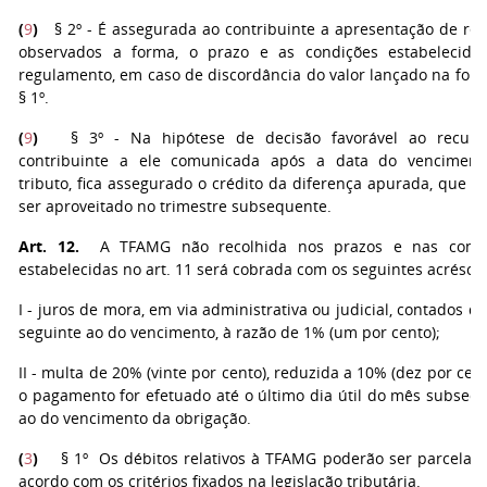
(
9
)
§ 2º - É assegurada ao contribuinte a apresentação de rec
observados a forma, o prazo e as condições estabelecid
regulamento, em caso de discordância do valor lançado na for
§ 1º.
(
9
)
§ 3º - Na hipótese de decisão favorável ao recurs
contribuinte a ele comunicada após a data do vencimen
tributo, fica assegurado o crédito da diferença apurada, que d
ser aproveitado no trimestre subsequente.
Art. 12.
A TFAMG não recolhida nos prazos e nas condi
estabelecidas no art. 11 será cobrada com os seguintes acrésci
I - juros de mora, em via administrativa ou judicial, contados d
seguinte ao do vencimento, à razão de 1% (um por cento);
II - multa de 20% (vinte por cento), reduzida a 10% (dez por cent
o pagamento for efetuado até o último dia útil do mês subseq
ao do vencimento da obrigação.
(
3
)
§ 1º Os débitos relativos à TFAMG poderão ser parcelad
acordo com os critérios fixados na legislação tributária.