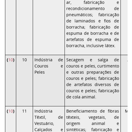
ar, fabricação e
recondicionamento de
pneumáticos; fabricação
de laminados e fios de
borracha; fabricação de
espuma de borracha e de
artefatos de espuma de
borracha, inclusive látex.
(
10
)
10
Indústria de
Secagem e salga de
Al
Couros e
couros e peles, curtimento
Peles
e outras preparações de
couros e peles; fabricação
de artefatos diversos de
couros e peles; fabricação
de cola animal.
(
10
)
11
Indústria
Beneficiamento de fibras
Mé
Têxtil, de
têxteis, vegetais, de
Vestuário,
origem animal e
Calçados e
sintéticas; fabricação e