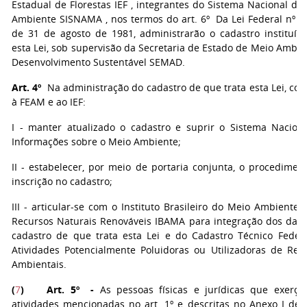
Estadual de Florestas IEF , integrantes do Sistema Nacional do
Ambiente SISNAMA , nos termos do art. 6º Da Lei Federal nº 6
de 31 de agosto de 1981, administrarão o cadastro instituíd
esta Lei, sob supervisão da Secretaria de Estado de Meio Ambie
Desenvolvimento Sustentável SEMAD.
Art. 4º
Na administração do cadastro de que trata esta Lei, co
à FEAM e ao IEF:
I - manter atualizado o cadastro e suprir o Sistema Nacion
Informações sobre o Meio Ambiente;
II - estabelecer, por meio de portaria conjunta, o procedimen
inscrição no cadastro;
III - articular-se com o Instituto Brasileiro do Meio Ambiente 
Recursos Naturais Renováveis IBAMA para integração dos dad
cadastro de que trata esta Lei e do Cadastro Técnico Feder
Atividades Potencialmente Poluidoras ou Utilizadoras de Rec
Ambientais.
(
7
)
Art. 5º -
As pessoas físicas e jurídicas que exerç
atividades mencionadas no art. 1º e descritas no Anexo I dest