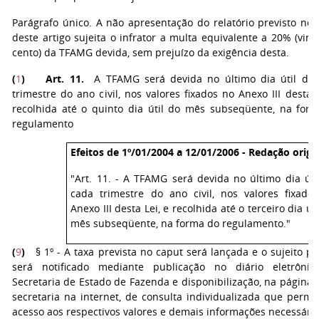
Parágrafo único. A não apresentação do relatório previsto no
deste artigo sujeita o infrator a multa equivalente a 20% (vint
cento) da TFAMG devida, sem prejuízo da exigência desta.
(
1
)
Art. 11.
A TFAMG será devida no último dia útil de
trimestre do ano civil, nos valores fixados no Anexo III desta L
recolhida até o quinto dia útil do mês subseqüente, na for
regulamento
Efeitos de 1º/01/2004 a 12/01/2006 - Redação origin
"Art. 11. - A TFAMG será devida no último dia úti
cada trimestre do ano civil, nos valores fixado
Anexo III desta Lei, e recolhida até o terceiro dia úti
mês subseqüente, na forma do regulamento."
(
9
)
§ 1º - A taxa prevista no caput será lançada e o sujeito pa
será notificado mediante publicação no diário eletrôni
Secretaria de Estado de Fazenda e disponibilização, na página 
secretaria na internet, de consulta individualizada que permit
acesso aos respectivos valores e demais informações necessária