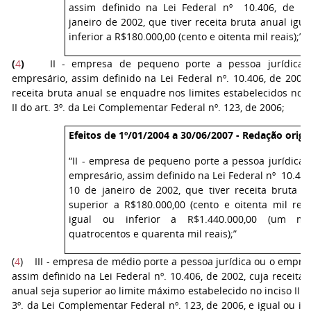
assim definido na Lei Federal nº 10.406, de 1
janeiro de 2002, que tiver receita bruta anual igua
inferior a R$180.000,00 (cento e oitenta mil reais);”
(
4
)
II - empresa de pequeno porte a pessoa jurídica 
empresário, assim definido na Lei Federal nº. 10.406, de 2002,
receita bruta anual se enquadre nos limites estabelecidos no i
II do art. 3º. da Lei Complementar Federal nº. 123, de 2006;
Efeitos de 1º/01/2004 a 30/06/2007 - Redação origin
“II - empresa de pequeno porte a pessoa jurídica 
empresário, assim definido na Lei Federal nº 10.406
10 de janeiro de 2002, que tiver receita bruta a
superior a R$180.000,00 (cento e oitenta mil reai
igual ou inferior a R$1.440.000,00 (um mi
quatrocentos e quarenta mil reais);”
(
4
) III - empresa de médio porte a pessoa jurídica ou o empres
assim definido na Lei Federal nº. 10.406, de 2002, cuja receita 
anual seja superior ao limite máximo estabelecido no inciso II do
3º. da Lei Complementar Federal nº. 123, de 2006, e igual ou inf