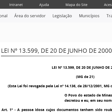
Intranet
Ajuda
Mapa do Site
Aces
ional
Área do servidor
Legislação
Municípios
Tr
LEI Nº 13.599, DE 20 DE JUNHO DE 2000
LEI Nº 13.599, DE 20 DE JUNHO DE 
(MG de 21)
(Esta Lei foi revogada pela Lei nº 14.136, de 28/12/2001, MG 
O Povo do estado de Minas 
decretou e eu, em seu nome,
Art. 1º
- A pessoa idosa cujos documentos tenham sido rouba