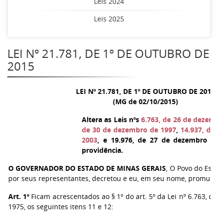
Leis 2024
Leis 2025
LEI Nº 21.781, DE 1º DE OUTUBRO DE
2015
LEI Nº 21.781, DE 1º DE OUTUBRO DE 2015
(MG de 02/10/2015)
Altera as Leis nºs
6.763, de 26 de dezem
de 30 de dezembro de 1997
,
14.937, de
2003
, e 19.976, de 27 de dezembro d
providência.
O GOVERNADOR DO ESTADO DE MINAS GERAIS
, O Povo do Est
por seus representantes, decretou e eu, em seu nome, promulgo
Art. 1º
Ficam acrescentados ao § 1º do art. 5º da Lei nº 6.763, 
1975, os seguintes itens 11 e 12: