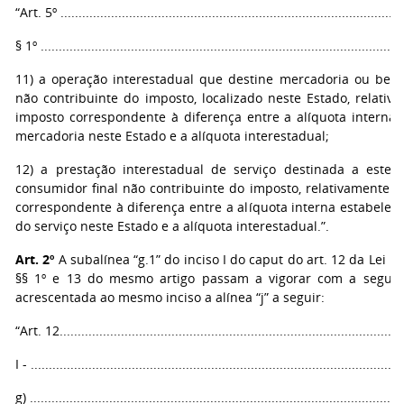
“Art. 5º ................................................................................................
§ 1º .....................................................................................................
11) a operação interestadual que destine mercadoria ou bem
não contribuinte do imposto, localizado neste Estado, relativ
imposto correspondente à diferença entre a alíquota interna 
mercadoria neste Estado e a alíquota interestadual;
12) a prestação interestadual de serviço destinada a este 
consumidor final não contribuinte do imposto, relativamente à
correspondente à diferença entre a alíquota interna estabelec
do serviço neste Estado e a alíquota interestadual.”.
Art. 2º
A subalínea “g.1” do inciso I do caput do art. 12 da Lei nº
§§ 1º e 13 do mesmo artigo passam a vigorar com a seguint
acrescentada ao mesmo inciso a alínea “j” a seguir:
“Art. 12................................................................................................
I - .......................................................................................................
g) .......................................................................................................