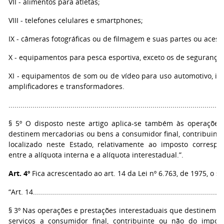
VII - alimentos para atletas;
VIII - telefones celulares e smartphones;
IX - câmeras fotográficas ou de filmagem e suas partes ou acess
X - equipamentos para pesca esportiva, exceto os de segurança;
XI - equipamentos de som ou de vídeo para uso automotivo, incl
amplificadores e transformadores.
...........................................................................................................
§ 5º O disposto neste artigo aplica-se também às operações
destinem mercadorias ou bens a consumidor final, contribuinte
localizado neste Estado, relativamente ao imposto correspo
entre a alíquota interna e a alíquota interestadual.”.
Art. 4º
Fica acrescentado ao art. 14 da Lei nº 6.763, de 1975, o se
“Art. 14................................................................................................
§ 3º Nas operações e prestações interestaduais que destinem m
serviços a consumidor final, contribuinte ou não do impost