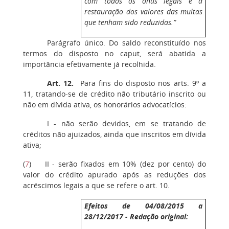
com todos os ônus legais e a
restauração dos valores das multas
que tenham sido reduzidas.”
Parágrafo único. Do saldo reconstituído nos
termos do disposto no caput, será abatida a
importância efetivamente já recolhida.
Art. 12.
Para fins do disposto nos arts. 9º a
11, tratando-se de crédito não tributário inscrito ou
não em dívida ativa, os honorários advocatícios:
I - não serão devidos, em se tratando de
créditos não ajuizados, ainda que inscritos em dívida
ativa;
(
7
) II - serão fixados em 10% (dez por cento) do
valor do crédito apurado após as reduções dos
acréscimos legais a que se refere o art. 10.
Efeitos de 04/08/2015 a
28/12/2017 - Redação original: