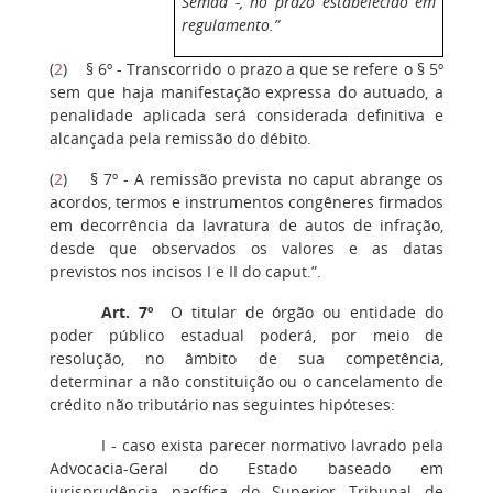
Semad -, no prazo estabelecido em
regulamento.”
(
2
) § 6º - Transcorrido o prazo a que se refere o § 5º
sem que haja manifestação expressa do autuado, a
penalidade aplicada será considerada definitiva e
alcançada pela remissão do débito.
(
2
) § 7º - A remissão prevista no caput abrange os
acordos, termos e instrumentos congêneres firmados
em decorrência da lavratura de autos de infração,
desde que observados os valores e as datas
previstos nos incisos I e II do caput.”.
Art. 7º
O titular de órgão ou entidade do
poder público estadual poderá, por meio de
resolução, no âmbito de sua competência,
determinar a não constituição ou o cancelamento de
crédito não tributário nas seguintes hipóteses:
I - caso exista parecer normativo lavrado pela
Advocacia-Geral do Estado baseado em
jurisprudência pacífica do Superior Tribunal de