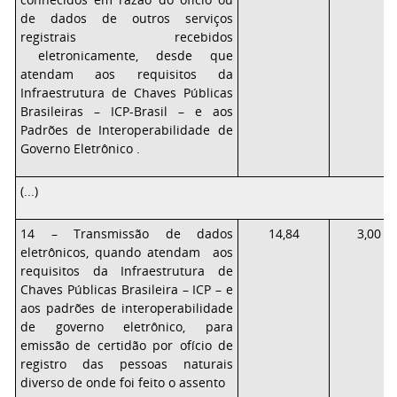
de dados de
outros
serviços
registrais
recebidos
eletronicamente, desde que
atendam aos requisitos
da
Infraestrutura
de Chaves
Públicas
Brasileiras – ICP-Brasil – e aos
Padrões de
Interoperabilidade de
Governo Eletrônico .
(
...
)
14 –
T
ransmissão de dados
14,84
3,00
eletrônicos, quando atendam aos
requisitos da Infraestrutura
de
Chaves
Públicas
Brasileira
–
ICP
–
e
aos
padrões
de
interoperabilidade
de
governo
eletrônico,
para
emissão
de
certidão
por
ofício
de
registro
das pessoas naturais
diverso de onde foi feito o assento