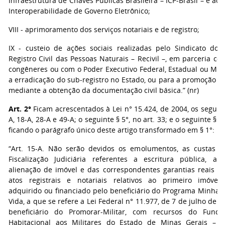
Infraestrutura de Chaves Públicas Brasileira – ICP-Brasil – e ao
Interoperabilidade de Governo Eletrônico;
VIII - aprimoramento dos serviços notariais e de registro;
IX - custeio de ações sociais realizadas pelo Sindicato dos 
Registro Civil das Pessoas Naturais – Recivil –, em parceria c
congêneres ou com o Poder Executivo Federal, Estadual ou Muni
a erradicação do sub-registro no Estado, ou para a promoção d
mediante a obtenção da documentação civil básica.” (nr)
Art. 2°
Ficam acrescentados à Lei n° 15.424, de 2004, os seguint
A, 18-A, 28-A e 49-A; o seguinte § 5°, no art. 33; e o seguinte § 2°
ficando o parágrafo único deste artigo transformado em § 1°:
“Art. 15-A. Não serão devidos os emolumentos, as custas 
Fiscalização Judiciária referentes a escritura pública, a 
alienação de imóvel e das correspondentes garantias reais e
atos registrais e notariais relativos ao primeiro imóvel 
adquirido ou financiado pelo beneficiário do Programa Minha 
Vida, a que se refere a Lei Federal n° 11.977, de 7 de julho de 2
beneficiário do Promorar-Militar, com recursos do Fund
Habitacional aos Militares do Estado de Minas Gerais – 