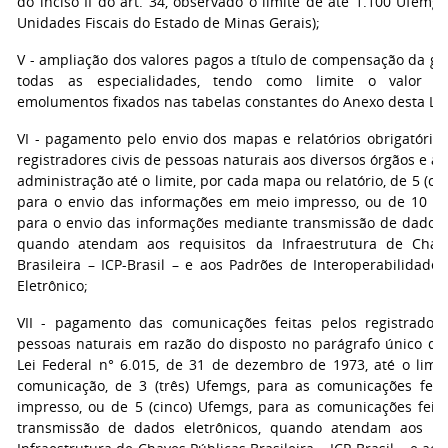
do inciso II do art. 34, observado o limite de até 1.100 Ufemg
Unidades Fiscais do Estado de Minas Gerais);
V - ampliação dos valores pagos a título de compensação da gr
todas as especialidades, tendo como limite o valor 
emolumentos fixados nas tabelas constantes do Anexo desta Lei
VI - pagamento pelo envio dos mapas e relatórios obrigatórios
registradores civis de pessoas naturais aos diversos órgãos e a
administração até o limite, por cada mapa ou relatório, de 5 (ci
para o envio das informações em meio impresso, ou de 10 (d
para o envio das informações mediante transmissão de dados e
quando atendam aos requisitos da Infraestrutura de Chav
Brasileira – ICP-Brasil – e aos Padrões de Interoperabilidade
Eletrônico;
VII - pagamento das comunicações feitas pelos registradore
pessoas naturais em razão do disposto no parágrafo único do 
Lei Federal n° 6.015, de 31 de dezembro de 1973, até o limit
comunicação, de 3 (três) Ufemgs, para as comunicações fei
impresso, ou de 5 (cinco) Ufemgs, para as comunicações feit
transmissão de dados eletrônicos, quando atendam aos re