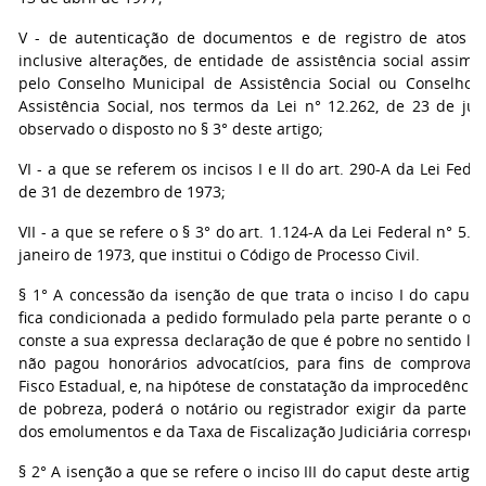
V - de autenticação de documentos e de registro de atos con
inclusive alterações, de entidade de assistência social assim
pelo Conselho Municipal de Assistência Social ou Conselho 
Assistência Social, nos termos da Lei n° 12.262, de 23 de jul
observado o disposto no § 3° deste artigo;
VI - a que se referem os incisos I e II do art. 290-A da Lei Feder
de 31 de dezembro de 1973;
VII - a que se refere o § 3° do art. 1.124-A da Lei Federal n° 5.8
janeiro de 1973, que institui o Código de Processo Civil.
§ 1° A concessão da isenção de que trata o inciso I do caput 
fica condicionada a pedido formulado pela parte perante o ofic
conste a sua expressa declaração de que é pobre no sentido le
não pagou honorários advocatícios, para fins de comprovaç
Fisco Estadual, e, na hipótese de constatação da improcedência
de pobreza, poderá o notário ou registrador exigir da parte 
dos emolumentos e da Taxa de Fiscalização Judiciária correspo
§ 2° A isenção a que se refere o inciso III do caput deste artigo 