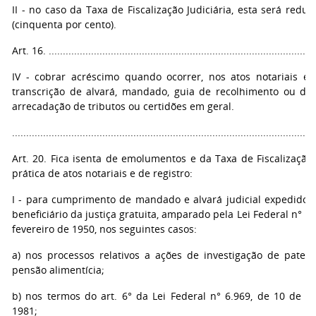
II - no caso da Taxa de Fiscalização Judiciária, esta será red
(cinquenta por cento).
Art. 16. ...............................................................................................
IV - cobrar acréscimo quando ocorrer, nos atos notariais e d
transcrição de alvará, mandado, guia de recolhimento ou d
arrecadação de tributos ou certidões em geral.
...........................................................................................................
Art. 20. Fica isenta de emolumentos e da Taxa de Fiscalização 
prática de atos notariais e de registro:
I - para cumprimento de mandado e alvará judicial expedido 
beneficiário da justiça gratuita, amparado pela Lei Federal n° 1.
fevereiro de 1950, nos seguintes casos:
a) nos processos relativos a ações de investigação de pater
pensão alimentícia;
b) nos termos do art. 6° da Lei Federal n° 6.969, de 10 de 
1981;