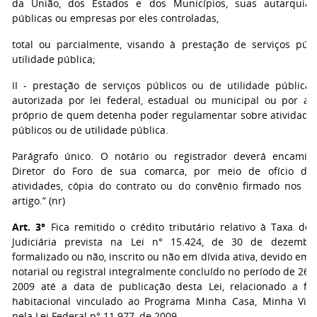
da União, dos Estados e dos Municípios, suas autarquias
públicas ou empresas por eles controladas,
total ou parcialmente, visando à prestação de serviços púb
utilidade pública;
II - prestação de serviços públicos ou de utilidade pública
autorizada por lei federal, estadual ou municipal ou por at
próprio de quem detenha poder regulamentar sobre atividade 
públicos ou de utilidade pública.
Parágrafo único. O notário ou registrador deverá encamin
Diretor do Foro de sua comarca, por meio de ofício desc
atividades, cópia do contrato ou do convênio firmado nos t
artigo.” (nr)
Art. 3°
Fica remitido o crédito tributário relativo à Taxa de 
Judiciária prevista na Lei n° 15.424, de 30 de dezembr
formalizado ou não, inscrito ou não em dívida ativa, devido em 
notarial ou registral integralmente concluído no período de 26
2009 até a data de publicação desta Lei, relacionado a fi
habitacional vinculado ao Programa Minha Casa, Minha Vida,
pela Lei Federal n° 11.977, de 2009.