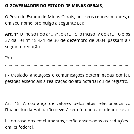
O GOVERNADOR DO ESTADO DE MINAS GERAIS
,
O Povo do Estado de Minas Gerais, por seus representantes, de
em seu nome, promulgo a seguinte Lei:
Art. 1°
O inciso I do art. 7°, o art. 15, o inciso IV do art. 16 e os a
37 da Lei n° 15.424, de 30 de dezembro de 2004, passam a vi
seguinte redação:
“Art. 
...........................................................................................................
I - traslado, anotações e comunicações determinadas por lei, d
gestões essenciais à realização do ato notarial ou de registro;
...........................................................................................................
Art. 15. A cobrança de valores pelos atos relacionados co
Financeiro da Habitação deverá ser efetuada atendendo-se ao s
I - no caso dos emolumentos, serão observadas as reduções es
em lei federal;