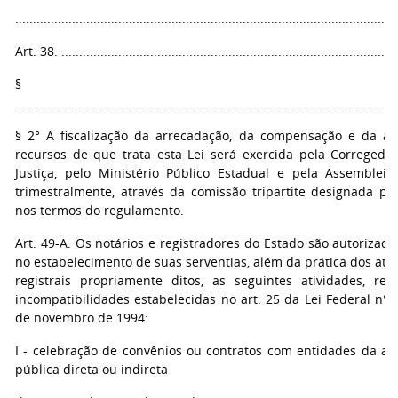
...........................................................................................................
Art. 38. ...............................................................................................
§ 1
...........................................................................................................
§ 2° A fiscalização da arrecadação, da compensação e da ap
recursos de que trata esta Lei será exercida pela Corregedor
Justiça, pelo Ministério Público Estadual e pela Assembleia L
trimestralmente, através da comissão tripartite designada par
nos termos do regulamento.
Art. 49-A. Os notários e registradores do Estado são autorizados
no estabelecimento de suas serventias, além da prática dos atos
registrais propriamente ditos, as seguintes atividades, res
incompatibilidades estabelecidas no art. 25 da Lei Federal n° 
de novembro de 1994:
I - celebração de convênios ou contratos com entidades da ad
pública direta ou indireta