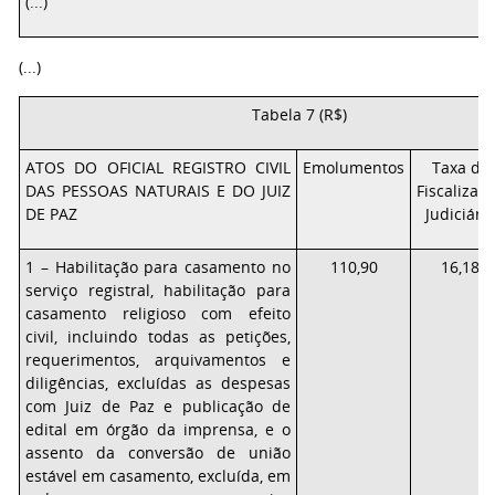
(...)
(...)
T
abela 7 (R$)
ATOS DO OFICIAL REGISTRO CIVIL
Emolumentos
T
axa de
DAS PESSOAS NATURAIS E DO JUIZ
Fiscalizaç
DE PAZ
Judiciária
1
– Habilitação para casamento no
1
10,90
16,18
serviço
registral,
habilitação
para
casamento religioso
com efeito
civil, incluindo todas as petições,
requerimentos,
arquivamentos e
diligências, excluídas as despesas
com Juiz de Paz e publicação de
edital
em
ó
r
gão
da
imprensa,
e
o
assento
da
conversão
de
união
estável
em
casamento, excluída, em