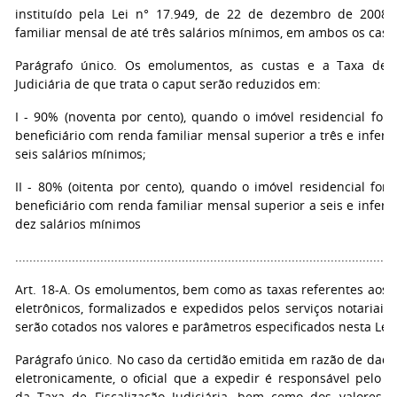
instituído pela Lei n° 17.949, de 22 de dezembro de 2008
familiar mensal de até três salários mínimos, em ambos os caso
Parágrafo único. Os emolumentos, as custas e a Taxa de F
Judiciária de que trata o caput serão reduzidos em:
I - 90% (noventa por cento), quando o imóvel residencial for 
beneficiário com renda familiar mensal superior a três e inferio
seis salários mínimos;
II - 80% (oitenta por cento), quando o imóvel residencial for
beneficiário com renda familiar mensal superior a seis e inferio
dez salários mínimos
...........................................................................................................
Art. 18-A. Os emolumentos, bem como as taxas referentes aos
eletrônicos, formalizados e expedidos pelos serviços notariais e
serão cotados nos valores e parâmetros especificados nesta Lei.
Parágrafo único. No caso da certidão emitida em razão de dado
eletronicamente, o oficial que a expedir é responsável pelo r
da Taxa de Fiscalização Judiciária, bem como dos valores r