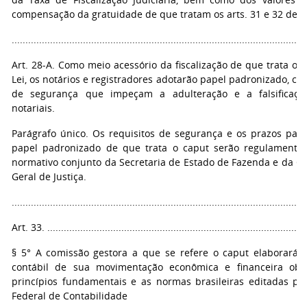
compensação da gratuidade de que tratam os arts. 31 e 32 desta
...........................................................................................................
Art. 28-A. Como meio acessório da fiscalização de que trata o a
Lei, os notários e registradores adotarão papel padronizado, co
de segurança que impeçam a adulteração e a falsificaçã
notariais.
Parágrafo único. Os requisitos de segurança e os prazos par
papel padronizado de que trata o caput serão regulamenta
normativo conjunto da Secretaria de Estado de Fazenda e da Co
Geral de Justiça.
...........................................................................................................
Art. 33. ...............................................................................................
§ 5° A comissão gestora a que se refere o caput elaborará e
contábil de sua movimentação econômica e financeira obs
princípios fundamentais e as normas brasileiras editadas pe
Federal de Contabilidade