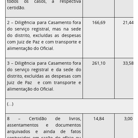
todos os casos, a respectiva
certidão.
2 –
Diligência
para
Casamento
fora
166,69
21,44
do
serviço
registral,
mas
na
sede
do
distrito,
excluídas as despesas
com Juiz de Paz e com
transporte
e
alimentação
do Oficial.
3
–
Diligência
para
Casamento
fora
261,10
33,58
do
serviço
registral
e
da
sede
do
distrito, excluídas as despesas com
Juiz de Paz e com transporte e
alimentação
do Oficial.
(
...
)
8
– Certidão de livros,
14,84
3,00
assentamentos e
documentos
arquivados e ainda de fatos
conhecidos em razão do ofício ou