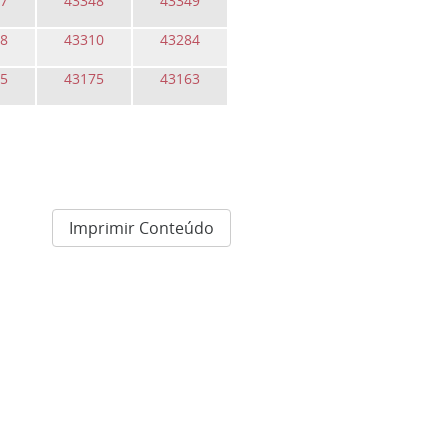
7
43348
43349
8
43310
43284
5
43175
43163
Imprimir Conteúdo