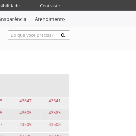
sibilidade
Contraste
ansparência
Atendimento
5
43647
43641
5
43605
43585
7
43509
43508