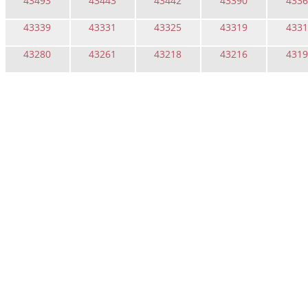
43493
43443
43442
43390
4336
43339
43331
43325
43319
4331
43280
43261
43218
43216
4319