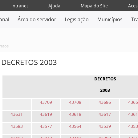
Intranet
Ajuda
Mapa do Site
Aces
ional
Área do servidor
Legislação
Municípios
Tr
retos
DECRETOS 2003
DECRETOS
2003
43709
43708
43686
4365
43631
43619
43618
43617
4361
43583
43577
43564
43539
4353