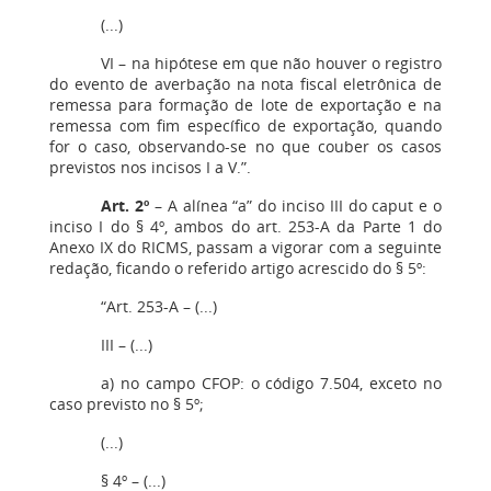
(...)
VI – na hipótese em que não houver o registro
do evento de averbação na nota fiscal eletrônica de
remessa para formação de lote de exportação e na
remessa com fim específico de exportação, quando
for o caso, observando-se no que couber os casos
previstos nos incisos I a V.”.
Art. 2º
– A alínea “a” do inciso III do caput e o
inciso I do § 4º, ambos do art. 253-A da Parte 1 do
Anexo IX do RICMS, passam a vigorar com a seguinte
redação, ficando o referido artigo acrescido do § 5º:
“Art. 253-A – (...)
III – (...)
a) no campo CFOP: o código 7.504, exceto no
caso previsto no § 5º;
(...)
§ 4º – (...)