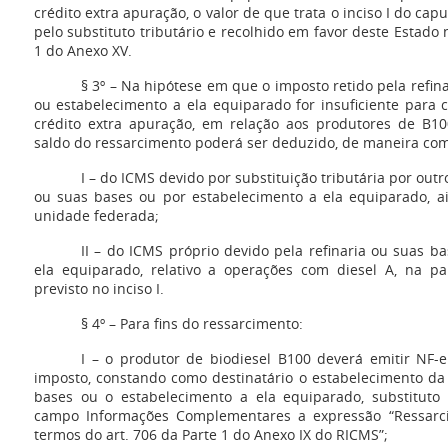
crédito extra apuração, o valor de que trata o inciso I do ca
pelo substituto tributário e recolhido em favor deste Estado 
1 do Anexo XV.
§ 3º – Na hipótese em que o imposto retido pela refin
ou estabelecimento a ela equiparado for insuficiente para
crédito extra apuração, em relação aos produtores de B100
saldo do ressarcimento poderá ser deduzido, de maneira co
I – do ICMS devido por substituição tributária por out
ou suas bases ou por estabelecimento a ela equiparado, a
unidade federada;
II – do ICMS próprio devido pela refinaria ou suas b
ela equiparado, relativo a operações com diesel A, na p
previsto no inciso I.
§ 4º – Para fins do ressarcimento:
I – o produtor de biodiesel B100 deverá emitir NF-
imposto, constando como destinatário o estabelecimento da 
bases ou o estabelecimento a ela equiparado, substituto 
campo Informações Complementares a expressão “Ressarc
termos do art. 706 da Parte 1 do Anexo IX do RICMS”;