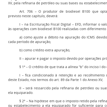
XV, pela refinaria de petróleo ou suas bases ou estabelecime
Art. 706 – O produtor de biodiesel B100 que optar
previsto neste capítulo, deverá:
I – na Escrituração Fiscal Digital – EFD, informar o v
às operações com biodiesel B100 realizadas com diferimento
a) como ajuste a débito na apuração do ICMS devido
cada período de apuração;
b) como crédito extra apuração;
II – apurar e pagar o imposto devido por operações pr
§ 1º – O crédito de que trata a alínea “b” do inciso I do 
I – fica condicionado à retenção e ao recolhimento 
deste Estado, nos termos do art. 89 da Parte 1 do Anexo XV;
II – será ressarcido pela refinaria de petróleo ou s
ela equiparado.
§ 2º – Na hipótese em que o imposto retido pela refin
ou estabelecimento a ela equiparado for suficiente para 