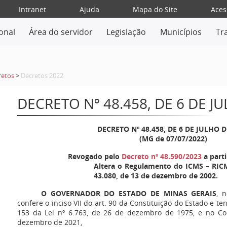
Intranet
Ajuda
Mapa do Site
Aces
ional
Área do servidor
Legislação
Municípios
Tr
retos
>
Decretos 2022
DECRETO Nº 48.458, DE 6 DE J
DECRETO Nº 48.458, DE 6 DE JULHO D
(MG de 07/07/2022)
Revogado pelo
Decreto nº 48.590/2023
a parti
Altera o Regulamento do ICMS – RICM
43.080, de 13 de dezembro de 2002.
O GOVERNADOR DO ESTADO DE MINAS GERAIS
, 
confere o inciso VII do art. 90 da Constituição do Estado e te
153 da Lei nº 6.763, de 26 de dezembro de 1975, e no Co
dezembro de 2021,