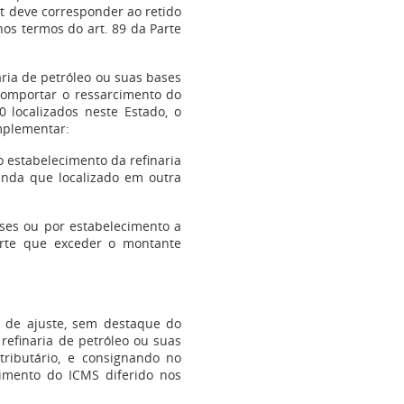
put deve corresponder ao retido
nos termos do art. 89 da Parte
aria de petróleo ou suas bases
 comportar o ressarcimento do
 localizados neste Estado, o
mplementar:
ro estabelecimento da refinaria
inda que localizado em outra
ases ou por estabelecimento a
arte que exceder o montante
e de ajuste, sem destaque do
refinaria de petróleo ou suas
tributário, e consignando no
imento do ICMS diferido nos