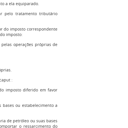
nto a ela equiparado.
 pelo tratamento tributário
alor do imposto correspondente
 do imposto:
 pelas operações próprias de
óprias.
caput :
do imposto diferido em favor
uas bases ou estabelecimento a
aria de petróleo ou suas bases
comportar o ressarcimento do