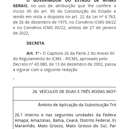
O GOVERNADOR DO ESTADO DE MINAS
GERAIS
, no uso de atribuição que lhe confere o
inciso VII do art. 90 da Constituição do Estado e
tendo em vista o disposto no art. 22 da Lei nº 6.763,
de 26 de dezembro de 1975, no Convênio ICMS 04/22
e no Convênio ICMS 05/22, ambos de 27 de janeiro
de 2022,
DECRETA
:
Art. 1º -
O Capítulo 26 da Parte 2 do Anexo XV
do Regulamento do ICMS - RICMS, aprovado pelo
Decreto nº 43.080, de 13 de dezembro de 2002, passa
a vigorar com a seguinte redação:
“
26. VEÍCULOS DE DUAS E TRÊS RODAS MOTORIZA
Âmbito de Aplicação da Substituição Tributária
26.1 Interno e nas seguintes unidades da Federação: Ac
Amapá, Amazonas, Bahia, Ceará, Distrito Federal, Espírito 
Maranhão, Mato Grosso, Mato Grosso do Sul, Pará, Para