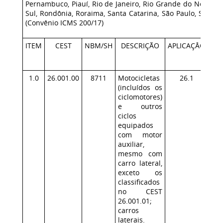
Pernambuco, Piauí, Rio de Janeiro, Rio Grande do Norte, 
Sul, Rondônia, Roraima, Santa Catarina, São Paulo, Sergip
(Convênio ICMS 200/17)
ITEM
CEST
NBM/SH
DESCRIÇÃO
APLICAÇÂO
EX
1.0
26.001.00
8711
Motocicletas
26.1
(incluídos os
ciclomotores)
e outros
ciclos
equipados
com motor
auxiliar,
mesmo com
carro lateral,
exceto os
classificados
no CEST
26.001.01;
carros
laterais.